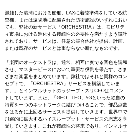
混雑した港湾における船舶、LAXに着陸準備をしている航
空機、または遠隔地に配備された防衛施設のいずれにおい
ても、弊社の新サービス「ORCHESTRA」は、モビリテ
ィ市場における進化する接続性の必要性を満たすよう設計
されており、サービスは、任意の競合他社が提供、計画、
または既存のサービスとは重ならない新たなものです。
「楽団のオーケストラは、通常、相互に奏でる音色を調和
させ、マスターピースにおいて重要な役割を果たす、さま
ざまな楽器をまとめています。弊社ではそれと同様のコン
セプトで、「ORCHESTRA」サービスを構築していま
す。」とインマルサットのラジーブ・スリCEOはコメン
トしています。また、「GEO、LEO、5Gといった独自の
特質を一つのネットワークに結びつけることで、部品点数
をはるかに上回るサービスを提供していきます。世界中で
飛躍的に拡大するハイスループット・サービスの恩恵を享
受していきます。これが接続性の将来であり、インマルサ