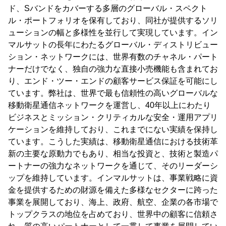
ド、Sバンドをカバーする多層のグローバル・スペクト
ル・ポートフォリオを保有しており、同社が提供するソリ
ューションの幅と多様性を並行して実現しています。イン
マルサットの長年にわたるグローバル・ディストリビュー
ション・ネットワークには、世界有数のチャネル・パート
ナーだけでなく、独自の強力な直接小売機能も含まれてお
り、エンド・ツー・エンドの顧客サービス保証を可能にし
ています。弊社は、世界で最も信頼性の高いグローバルな
移動衛星通信ネットワークを運営し、40年以上にわたり
ビジネスとミッション・クリティカルな安全・運用アプリ
ケーションを維持しており、これまでにない実績を保持し
ています。こうした実績は、移動衛星通信における技術革
新の主要な原動力でもあり、相当な投資と、技術と製造パ
ートナーの強力なネットワークを通じて、そのリーダーシ
ップを維持しています。インマルサットは、事業戦略に資
金を提供するための財源を備えた多様なセクターに跨った
事業を展開しており、海上、政府、航空、企業の各市場で
トップクラスの地位を占めており、世界中の顧客に信頼さ