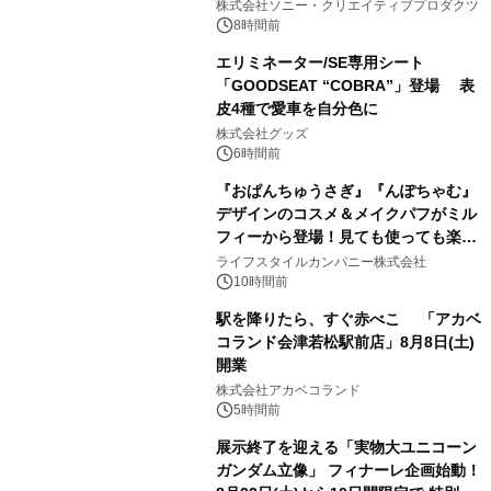
株式会社ソニー・クリエイティブプロダクツ
8時間前
エリミネーター/SE専用シート
「GOODSEAT “COBRA”」登場 表
皮4種で愛車を自分色に
2
株式会社グッズ
6時間前
『おぱんちゅうさぎ』『んぽちゃむ』
デザインのコスメ＆メイクパフがミル
フィーから登場！見ても使っても楽し
3
い、ポップでキュートなコレクショ
ライフスタイルカンパニー株式会社
ン。
10時間前
駅を降りたら、すぐ赤べこ 「アカベ
コランド会津若松駅前店」8月8日(土)
開業
4
株式会社アカベコランド
5時間前
展示終了を迎える「実物大ユニコーン
ガンダム立像」 フィナーレ企画始動！