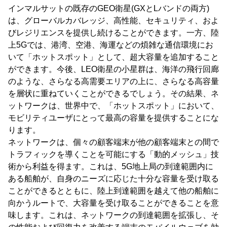
インマルサットの既存のGEO衛星(GXとLバンドの両方)
は、グローバルカバレッジ、高性能、セキュリティ、およ
びレジリエンスを提供し続けることができます。一方、陸
上5Gでは、港湾、空港、海運などの煩雑な通信環境にお
いて「ホットスポット」として、超大容量を追加すること
ができます。今後、LEO衛星の小星群は、海洋の飛行回廊
のような、さらなる高需要エリアの上に、さらなる高容量
を層状に重ねていくことができるでしょう。その結果、ネ
ットワークは、世界中で、「ホットスポット」において、
モビリティユーザにとって最高の容量を提供することにな
ります。
ネットワークは、個々の顧客端末が他の顧客端末との間で
トラフィックを導くことを可能にする「動的メッシュ」技
術から利益を得ます。これは、5G地上局の到達範囲内に
ある船舶が、自身のニーズに応じた十分な容量を受け取る
ことができるとともに、陸上到達範囲を越えて他の船舶に
向かうルートで、大容量を受け取ることができることを意
味します。これは、ネットワークの到達範囲を拡張し、そ