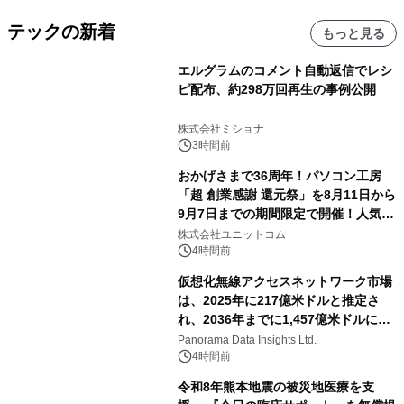
テックの新着
もっと見る
エルグラムのコメント自動返信でレシ
ピ配布、約298万回再生の事例公開
株式会社ミショナ
3時間前
おかげさまで36周年！パソコン工房
「超 創業感謝 還元祭」を8月11日から
9月7日までの期間限定で開催！人気の
ゲーミングPCや高性能ノートPCなど
株式会社ユニットコム
対象iiyama PCのご購入で最大3万円分
4時間前
相当を還元
仮想化無線アクセスネットワーク市場
は、2025年に217億米ドルと推定さ
れ、2036年までに1,457億米ドルに達
すると予測されており、予測期間
Panorama Data Insights Ltd.
（2026年～2036年）
4時間前
令和8年熊本地震の被災地医療を支