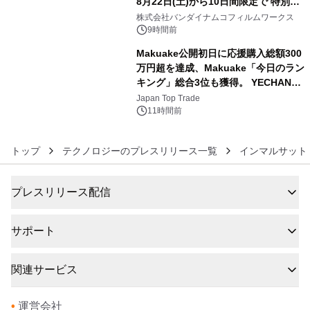
8月22日(土)から10日間限定で 特別映
5
像『UNICORN GUNDAM Statue ―
株式会社バンダイナムコフィルムワークス
BEYOND POSSIBILITY ―』を上映！
9時間前
Makuake公開初日に応援購入総額300
万円超を達成、Makuake「今日のラン
キング」総合3位も獲得。 YECHAN音
6
浴シンギングボウル第2弾の大型サイ
Japan Top Trade
ズ（XL・2XL・3XL）を先行販売中
11時間前
トップ
テクノロジーのプレスリリース一覧
インマルサット
プレスリリース配信
サポート
関連サービス
•
運営会社