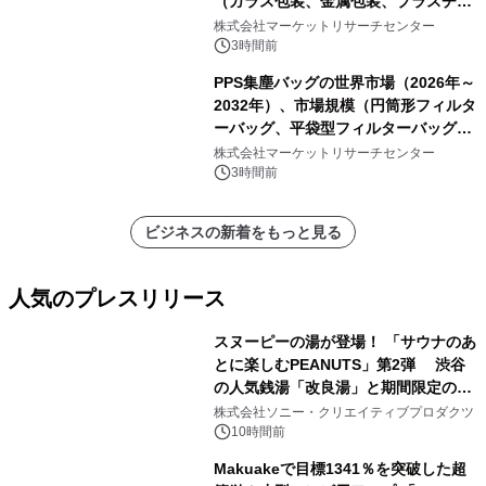
（ガラス包装、金属包装、プラスチッ
ク包装、その他）・分析レポートを発
株式会社マーケットリサーチセンター
表
3時間前
PPS集塵バッグの世界市場（2026年～
2032年）、市場規模（円筒形フィルタ
ーバッグ、平袋型フィルターバッグ、
プリーツフィルターバッグ、その
株式会社マーケットリサーチセンター
他）・分析レポートを発表
3時間前
ビジネスの新着をもっと見る
人気のプレスリリース
スヌーピーの湯が登場！ 「サウナのあ
とに楽しむPEANUTS」第2弾 渋谷
の人気銭湯「改良湯」と期間限定のコ
1
ラボレーション サウナイキタイコラ
株式会社ソニー・クリエイティブプロダクツ
ボグッズも発売決定！
10時間前
Makuakeで目標1341％を突破した超