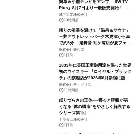
簡単＆小型テレビ用アンプ 「SW TV
Plus」8月7日より一般販売開始！ ケ
2
ーブル1本つなぐだけ、テレビの音が
城下工業株式会社
ぐっと豊かに
10時間前
帰りの渋滞を避けて「温泉＆サウナ」
三井アウトレットパーク木更津から車
で約5分 湯舞音 袖ケ浦店が夏フェア
3
メニューを提供
株式会社楽久屋
1日前
1833年に英国王室御用達を賜った世界
初のウイスキー 『ロイヤル・ブラック
ラ』の旗艦店が2026年6月新宿に誕
4
生 バカルディ ジャパンと連携した
株式会社ティグリス
没入型バー「BAR Arca」
11時間前
眠りづらさの正体──寝ると呼吸が弱
くなる"体の構造"をやさしく解説する
シリーズ第1回
5
トラタニ株式会社
1日前