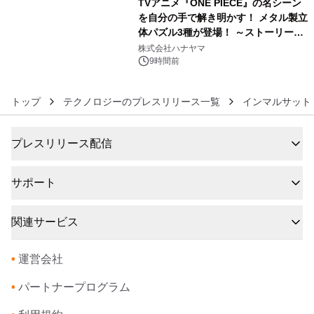
TVアニメ『ONE PIECE』の名シーン
を自分の手で解き明かす！ メタル製立
体パズル3種が登場！ ～ストーリーと
6
ギミックが融合した 大人の体験型パズ
株式会社ハナヤマ
ルが8月7日(金)12時より先行予約受付
9時間前
開始～
トップ
テクノロジーのプレスリリース一覧
インマルサット
プレスリリース配信
サポート
関連サービス
•
運営会社
•
パートナープログラム