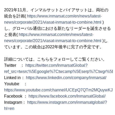
2021年11月、インマルサットとバイアサットは、両社の
統合を計画(
https://www.inmarsat.com/en/news/latest-
news/corporate/2021/viasat-inmarsat-to-combine.html
)
し、グローバル通信における新たなリーダーを誕生させる
と発表(
https://www.inmarsat.com/en/news/latest-
news/corporate/2021/viasat-inmarsat-to-combine.html
)し
ています。この統合は2022年後半に完了の予定です。
詳細については、こちらをフォローしてご覧ください。
Twitter ：
https://twitter.com/InmarsatGlobal?
ref_src=twsrc%5Egoogle%7Ctwcamp%5Eserp%7Ctwgr%5Ea
Linked in：
https://www.linkedin.com/company/inmarsat/
Youtube ：
https://www.youtube.com/channel/UCEpQ7QTm2MQuywKJ1
Facebook ：
https://www.facebook.com/InmarsatGlobal/
Instagram：
https://www.instagram.com/inmarsatglobal/?
hl=en