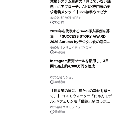
業務システム刷新の「見えていない課
題」にアプローチ。AI×UX専門家の要
求定義メソッド【8/26無料ウェビナ
ー】株式会社PIVOT
株式会社PIVOT＜PR＞
35分前
2026年を代表するSaaS導入事例を募
集 「SUCCESS STORY AWARD
2026 Autumn byデジタル化の窓口」
開催
株式会社クリエイティブバンク
4時間前
Instagram販売ツールを活用し、3日
間で売上約4,300万円を達成
株式会社ミショナ
4時間前
【世界猫の日に、猫たちの幸せを願っ
て。】 コスモウォーター「にゃんモデ
ル」×フェリシモ「猫部」が コラボキ
ャンペーンを実施
株式会社コスモライフ
4時間前