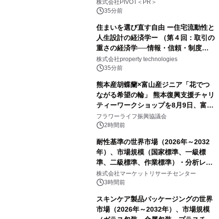
ー】株式会社PIVOT
株式会社PIVOT＜PR＞
35分前
住まいを選び直す自由 ー住宅流動性と
人生設計の経済学ー （第４回：取引の
重さの経済学──情報・信頼・制度を
PropTechはどう組み替えるか）｜
株式会社property technologies
PropTech-Lab
35分前
熊本産胡蝶蘭×富山産ジニア「花でつ
ながる希望の輪」 熊本復興支援チャリ
ティーワークショップを8月9日、富
山・射水で開催
フラワーライフ振興協議会
2時間前
耐性基準の世界市場（2026年～2032
年）、市場規模（国家標準、一級標
準、二級標準、作業標準）・分析レポ
ートを発表
株式会社マーケットリサーチセンター
3時間前
スキンケア製品パッケージングの世界
市場（2026年～2032年）、市場規模