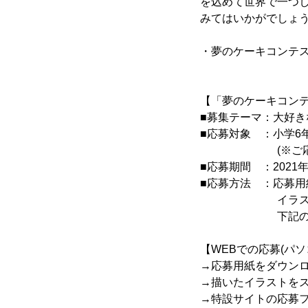
を込めて世界で一つ
みてはいかがでしょ
・夢のケーキコンテス
【「夢のケーキコンテ
■募集テーマ：大好
■応募対象 ：小学6
(※ご応募はお一
■応募期間 ：2021年8
■応募方法 ：応募用
イラストを描い
下記のいずれか
【WEBでの応募(パ
→応募用紙をダウン
→描いたイラストを
→特設サイトの応募