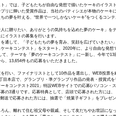
スト」では、子どもたちが自由な発想で描いたケーキのイラス
ンプリに輝いた受賞作品は、当社のパティシエが本物のケーキ
ちの夢を叶える、“世界で一つしかないケーキ”をつくるコンテ
な人に贈りたい、ありがとうの気持ちを込めた夢のケーキ」をテ
象にイラストの募集を行います。
を通して、「子どもたちの夢を育み、笑顔を広げていきたい」と
ケーキコンテスト」をスタート。2020年に、より自由な発想
して、テーマを「夢のケーキコンテスト」に一新し、今年で13
ら、13,654件もの応募をいただきました。
を行い、ファイナリストとして10作品を選出し、WEB投票を
1丁目本店で、グランプリ・準グランプリ作品の発表・授賞式を
ーキコンテスト2021」特設WEBサイトでの応募(パソコン・
応募の3通りです。応募特典として、店頭で応募された方には、
・郵送で応募された方には、抽選で「焼菓子ギフト」をプレゼ
ちろん、離れて住む祖父母や親戚、そして友だちやお世話にな