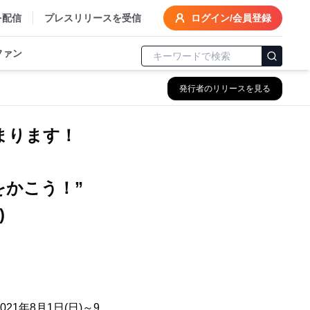
を配信
プレスリリースを受信
ログイン/会員登録
ファン
発行者のリリースを見る
まります！
集
をかこう！”
)
年8月1日(日)～9