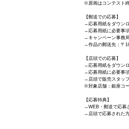
※原画はコンテスト
【郵送での応募】
→応募用紙をダウン
→応募用紙に必要事
→キャンペーン事務
→作品の郵送先：〒10
【店頭での応募】
→応募用紙をダウン
→応募用紙に必要事
→店頭で販売スタッ
※対象店舗：銀座コー
【応募特典】
→WEB・郵送で応募
→店頭で応募された方