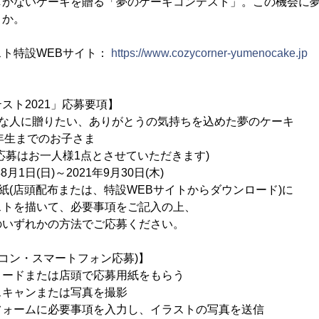
しかないケーキを贈る「夢のケーキコンテスト」。この機会に
うか。
ト特設WEBサイト：
https://www.cozycorner-yumenocake.jp
スト2021」応募要項】
きな人に贈りたい、ありがとうの気持ちを込めた夢のケーキ
年生までのお子さま
人様1点とさせていただきます)
月1日(日)～2021年9月30日(木)
紙(店頭配布または、特設WEBサイトからダウンロード)に
て、必要事項をご記入の上、
の方法でご応募ください。
ソコン・スマートフォン応募)】
ロードまたは店頭で応募用紙をもらう
スキャンまたは写真を撮影
フォームに必要事項を入力し、イラストの写真を送信