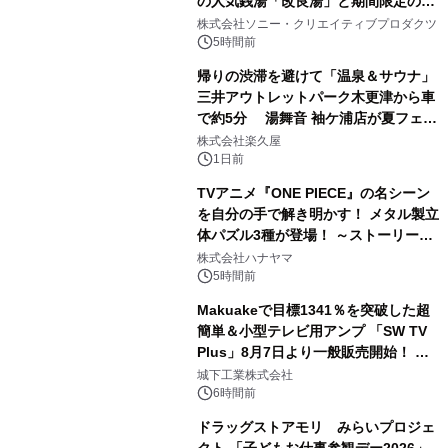
の人気銭湯「改良湯」と期間限定のコ
1
ラボレーション サウナイキタイコラ
株式会社ソニー・クリエイティブプロダクツ
ボグッズも発売決定！
5時間前
帰りの渋滞を避けて「温泉＆サウナ」
三井アウトレットパーク木更津から車
で約5分 湯舞音 袖ケ浦店が夏フェア
2
メニューを提供
株式会社楽久屋
1日前
TVアニメ『ONE PIECE』の名シーン
を自分の手で解き明かす！ メタル製立
体パズル3種が登場！ ～ストーリーと
3
ギミックが融合した 大人の体験型パズ
株式会社ハナヤマ
ルが8月7日(金)12時より先行予約受付
5時間前
開始～
Makuakeで目標1341％を突破した超
簡単＆小型テレビ用アンプ 「SW TV
Plus」8月7日より一般販売開始！ ケ
4
ーブル1本つなぐだけ、テレビの音が
城下工業株式会社
ぐっと豊かに
6時間前
ドラッグストアモリ みらいプロジェ
クト 「子どもお仕事参観デー2026」