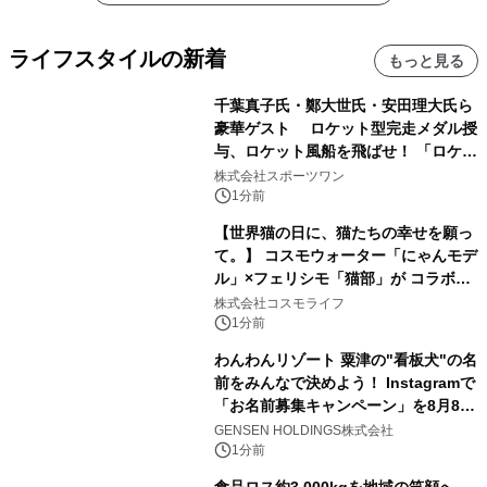
ライフスタイルの新着
もっと見る
千葉真子氏・鄭大世氏・安田理大氏ら
豪華ゲスト ロケット型完走メダル授
与、ロケット風船を飛ばせ！ 「ロケッ
トマラソン2026」開催
株式会社スポーツワン
1分前
【世界猫の日に、猫たちの幸せを願っ
て。】 コスモウォーター「にゃんモデ
ル」×フェリシモ「猫部」が コラボキ
ャンペーンを実施
株式会社コスモライフ
1分前
わんわんリゾート 粟津の"看板犬"の名
前をみんなで決めよう！ Instagramで
「お名前募集キャンペーン」を8月8日
(土)より開催
GENSEN HOLDINGS株式会社
1分前
食品ロス約3,000kgを地域の笑顔へ