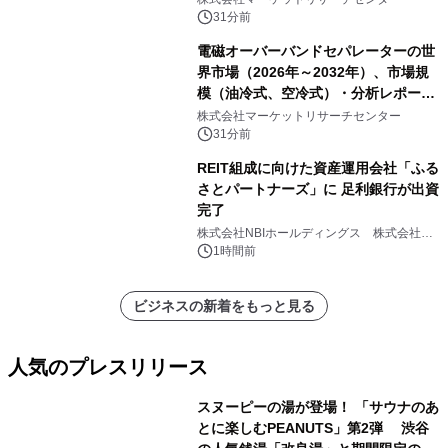
ートを発表
31分前
電磁オーバーバンドセパレーターの世
界市場（2026年～2032年）、市場規
模（油冷式、空冷式）・分析レポート
を発表
株式会社マーケットリサーチセンター
31分前
REIT組成に向けた資産運用会社「ふる
さとパートナーズ」に 足利銀行が出資
完了
株式会社NBIホールディングス 株式会社
PROSPER
1時間前
ビジネスの新着をもっと見る
人気のプレスリリース
スヌーピーの湯が登場！ 「サウナのあ
とに楽しむPEANUTS」第2弾 渋谷