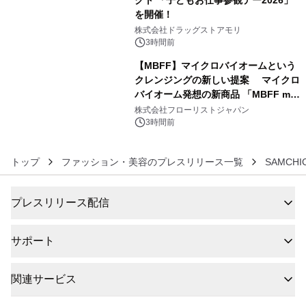
を開催！
5
株式会社ドラッグストアモリ
3時間前
【MBFF】マイクロバイオームという
クレンジングの新しい提案 マイクロ
バイオーム発想の新商品 「MBFF mb
6
クレンジングPRO」を2026年8月6日
株式会社フローリストジャパン
発売
3時間前
トップ
ファッション・美容のプレスリリース一覧
SAMCHIC
プレスリリース配信
サポート
関連サービス