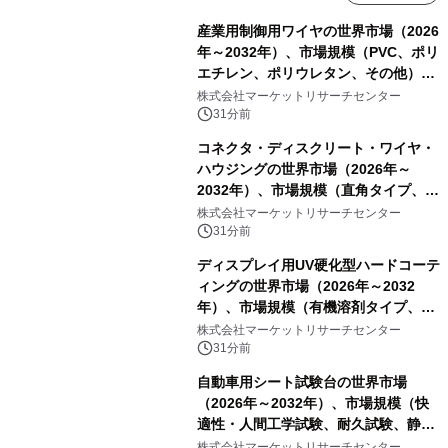
産業用制御用ワイヤの世界市場（2026
年～2032年）、市場規模（PVC、ポリ
エチレン、ポリウレタン、その他）・
分析レポートを発表
株式会社マーケットリサーチセンター
31分前
コネクタ・ディスクリート・ワイヤ・
ハウジングの世界市場（2026年～
2032年）、市場規模（直角タイプ、T
型、Y型）・分析レポートを発表
株式会社マーケットリサーチセンター
31分前
ディスプレイ用UV硬化型ハードコーテ
ィングの世界市場（2026年～2032
年）、市場規模（有機溶剤タイプ、無
機溶剤タイプ、その他）・分析レポー
株式会社マーケットリサーチセンター
トを発表
31分前
自動車用シート試験台の世界市場
（2026年～2032年）、市場規模（快
適性・人間工学試験、耐久試験、静的
試験、動的試験、その他）・分析レポ
株式会社マーケットリサーチセンター