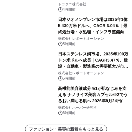
トラタニ株式会社
4時間前
日本ジオメンブレン市場は2035年1億
5,430万米ドルへ、CAGR 6.04％｜最
終処分場・水処理・インフラ整備向け
需要拡大
株式会社レポートオーシャン
5時間前
日本ステンレス鋼市場、2035年190万
トン米ドルへ成長｜CAGR3.47％、建
設・自動車・製造業の需要拡大が市場
を牽引
株式会社レポートオーシャン
5時間前
高機能美容液成分※1が肌なじみを支
える ナノサイズ美容カプセル※2でう
るおい満ちる肌へ 2026年9月24日(木)
よりリニューアル新発売 『ディープモ
株式会社ハーバー研究所
イストセラム』
6時間前
ファッション・美容の新着をもっと見る