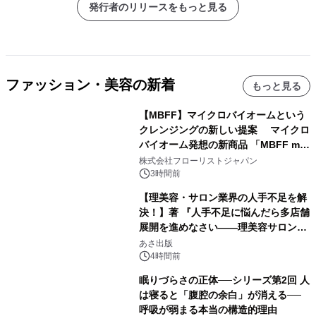
発行者のリリースをもっと見る
ファッション・美容の新着
もっと見る
【MBFF】マイクロバイオームという
クレンジングの新しい提案 マイクロ
バイオーム発想の新商品 「MBFF mb
クレンジングPRO」を2026年8月6日
株式会社フローリストジャパン
発売
3時間前
【理美容・サロン業界の人手不足を解
決！】著 『人手不足に悩んだら多店舗
展開を進めなさい――理美容サロン
「多店舗展開」の教科書』2026年8月
あさ出版
24日（月）発売
4時間前
眠りづらさの正体──シリーズ第2回 人
は寝ると「腹腔の余白」が消える──
呼吸が弱まる本当の構造的理由