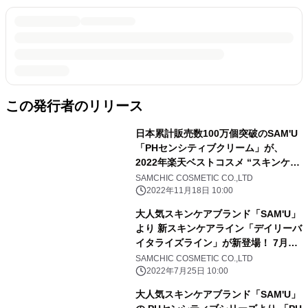
この発行者のリリース
日本累計販売数100万個突破のSAM'U
「PHセンシティブクリーム」が、
2022年楽天ベストコスメ “スキンケア
部門”と“韓国コスメ部門”で3位獲得！
SAMCHIC COSMETIC CO.,LTD
2022年11月18日 10:00
大人気スキンケアブランド「SAM'U」
より 新スキンケアライン「デイリーバ
イタライズライン」が新登場！ 7月27
日(水)20時～Qoo10 Live Shopping
SAMCHIC COSMETIC CO.,LTD
にて 特別セットを数量限定販売！
2022年7月25日 10:00
大人気スキンケアブランド「SAM'U」