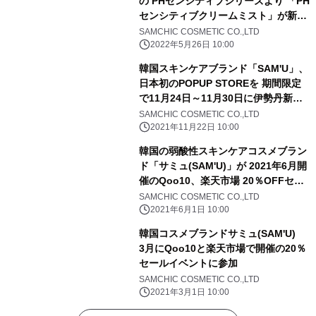
の PHセンシティブシリーズより 「PH
センシティブクリームミスト」が新登
場！ 5月27日よりQoo10メガ割にて先
SAMCHIC COSMETIC CO.,LTD
行発売
2022年5月26日 10:00
韓国スキンケアブランド「SAM'U」、
日本初のPOPUP STOREを 期間限定
で11月24日～11月30日に伊勢丹新宿
店にて開催！
SAMCHIC COSMETIC CO.,LTD
2021年11月22日 10:00
韓国の弱酸性スキンケアコスメブラン
ド「サミュ(SAM'U)」が 2021年6月開
催のQoo10、楽天市場 20％OFFセー
ルイベントに参加！
SAMCHIC COSMETIC CO.,LTD
2021年6月1日 10:00
韓国コスメブランドサミュ(SAM'U)
3月にQoo10と楽天市場で開催の20％
セールイベントに参加
SAMCHIC COSMETIC CO.,LTD
2021年3月1日 10:00