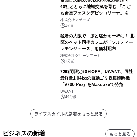
40社とともに地域交流を育む 「こど
も食堂フェスタデピッコリーナ」を9
月5日(土)開催
株式会社マザーズ
1分前
猛暑の大阪で、涼と塩分を一杯に！ 北
区のペット同伴カフェが「ソルティー
レモンジュース」を無料配布
株式会社グリーンアート
1分前
72時間限定50％OFF、UWANT、同社
最軽量1.04kgの自動ゴミ収集掃除機
「V700 Pro」をMakuakeで発売
UWANT
49分前
ライフスタイルの新着をもっと見る
ビジネスの新着
もっと見る