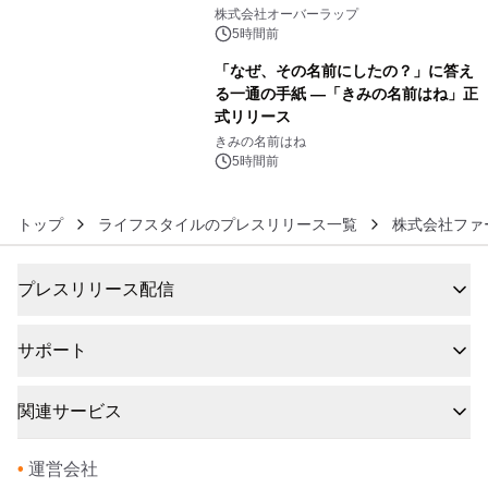
5
た画集『ポケットモンスター ビジュア
株式会社オーバーラップ
ルアートブック』の発売決定！ 2026
5時間前
年12月18日（金）、3冊同時発売！
「なぜ、その名前にしたの？」に答え
る一通の手紙 ―「きみの名前はね」正
式リリース
6
きみの名前はね
5時間前
トップ
ライフスタイルのプレスリリース一覧
株式会社ファ
プレスリリース配信
サポート
関連サービス
•
運営会社