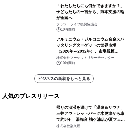
「わたしたちにも何かできますか？」
子どもたちの一言から、熊本支援の輪
が全国へ
フラワーライフ振興協議会
10時間前
アルミニウム・ジルコニウム合金スパ
ッタリングターゲットの世界市場
（2026年～2032年）、市場規模
（0.995、0.999、その他）・分析レポ
株式会社マーケットリサーチセンター
ートを発表
10時間前
ビジネスの新着をもっと見る
人気のプレスリリース
帰りの渋滞を避けて「温泉＆サウナ」
三井アウトレットパーク木更津から車
で約5分 湯舞音 袖ケ浦店が夏フェア
1
メニューを提供
株式会社楽久屋