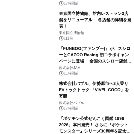
17時間前
東京国立博物館、館内レストラン3店
舗をリニューアル 各店舗の詳細を発
表！
2
東京国立博物館
1日前
『FUNBOO(ファンブー)』が、スシロ
ーとGAZOO Racing 初コラボキャン
ペーンに登場 全国のスシロー店舗で
3
GR 4車種の FUNBOO(ミニカー)付き
株式会社JAM
メニューが展開されます
11時間前
株式会社バブル、伊勢原市へ3人乗り
EVトゥクトゥク 「VIVEL COCO」を
寄贈
4
株式会社バブル
17時間前
『ポケモン公式ぜんこく図鑑 1996-
2026』本日発売！ さらに『ポケット
モンスター』シリーズ30周年を記念し