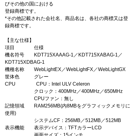
びその他の国における
登録商標です。
*その他記載された会社名、商品名は、各社の商標又は登
録商標です。
【主な仕様】
項目 仕様
機名符号 KDT715XAAAG-1／KDT715XABAG-1／
KDT715XDBAG-1
機種名称 WebLightEX／WebLightFX／WebLightGX
筐体色 グレー
CPU CPU：Intel ULV Celeron
クロック：400MHz／400MHz／650MHz
CPUファン：無し
記憶領域 RAM256MB(内8MBをグラフィックメモリに
使用)
システムCF：256MB／512MB／512MB
表示機能 表示デバイス：TFTカラーLCD
画面サイズ：15インチ