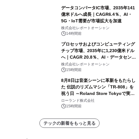
データコンバータIC市場、2035年141
億米ドルへ成長｜CAGR6.4％、AI・
5G・IoT需要が市場拡大を加速
株式会社レポートオーシャン
14時間前
プロセッサおよびコンピューティング
チップ市場、2035年に1,230億米ドル
へ｜CAGR 20.8％、AI・データセンタ
ー需要が成長を牽引
株式会社レポートオーシャン
15時間前
8月8日は音楽シーンに革新をもたらし
た 伝説のリズムマシン「TR-808」を
祝う日 ～Roland Store Tokyoで実機
を展示しての 記念キャンペーンを開
ローランド株式会社
催 英国ラジオ「NTS」の 特別プログ
15時間前
ラムや、「TR-808」を愛する伝説的
アーティストを フィーチャーしたアニ
テックの新着をもっと見る
メーションを公開～