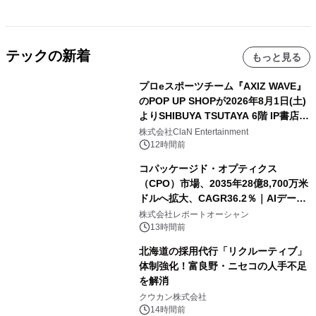
テックの新着
もっと見る
プロeスポーツチーム『AXIZ WAVE』
のPOP UP SHOPが2026年8月1日(土)
よりSHIBUYA TSUTAYA 6階 IP書店で
開催決定！！
株式会社ClaN Entertainment
12時間前
コパッケージド・オプティクス
（CPO）市場、2035年28億8,700万米
ドルへ拡大、CAGR36.2％｜AIデータ
センター・高速光通信需要が成長を加
株式会社レポートオーシャン
速
13時間前
北海道の採用代行「リクルーティブ」
体制強化！富良野・ニセコの人手不足
を解消
クウカン株式会社
14時間前