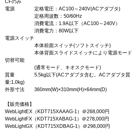
CFのみ
電源 定格電圧：AC100～240V(ACアダプタ)
定格周波数：50/60Hz
消費電流：1.9A以下（AC100～240V）
消費電力：80W以下
電源スイッチ
本体前面スイッチ(ソフトスイッチ)
本体背面スライドスイッチにより電源モード
切替可能
(通常モード、キオスクモード)
質量 5.5kg以下(ACアダプタ含む。ACアダプタ質
量:1.0kg)
外形寸法 360mm(W)×310mm(H)×64mm(D)
【販売価格】
WebLightEX（KDT715XAAAG-1）＠268,000円
WebLightFX（KDT715XABAG-1）＠278,000円
WebLightGX（KDT715XDBAG-1）＠298,000円