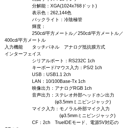
分解能：XGA(1024x768ドット)
表示色：262,144色
バックライト：冷陰極管
輝度：
250cd/平方メートル／250cd/平方メートル／
400cd/平方メートル
入力機能 タッチパネル アナログ抵抗膜方式
インターフェイス
シリアルポート：RS232C 1ch
キーボード/マウス入力：PS/2 1ch
USB：USB1.1 2ch
LAN：10/100Base-Tx 1ch
映像出力：アナログRGB 1ch
音声出力：ステレオ外部ヘッドホン出力
(φ3.5mmミニピンジャック)
マイク入力：モノラル外部マイク入力
(φ3.5mmミニピンジャック)
CF：2ch TrueIDEモード、電源5V対応の