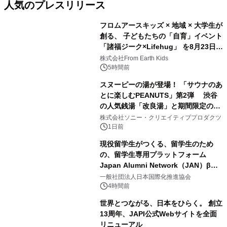
人気のプレスリリース
フロムアースキッズ × 地域 × 大学生が
創る、 子どもたちの「自育」イベント
「諸福ジーク×Lifehug」 を8月23日
1
(日)開催
株式会社From Earth Kids
5時間前
スヌーピーの湯が登場！ 「サウナのあ
とに楽しむPEANUTS」第2弾 渋谷
の人気銭湯「改良湯」と期間限定のコ
2
ラボレーション サウナイキタイコラ
株式会社ソニー・クリエイティブプロダクツ
ボグッズも発売決定！
1日前
現役留学生がつくる、留学生のため
の、留学生専用プラットフォーム
Japan Alumni Network（JAN）β版
3
をリリース
一般社団法人日本国際化推進協会
4時間前
世界とつながる、日本をひらく。 創立
13周年、JAPI公式Webサイトを全面
リニューアル