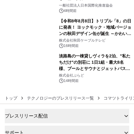
4
一般社団法人日本国際化推進協会
4時間前
【令和8年8月8日】トリプル「8」の日
に発表！ ヨックモック・地域バージョ
ンの秋田デザイン缶が誕生 ～かわいい
5
秋田犬の子犬と秋田の四季と名所を巡
株式会社秋田ケーブルテレビ
るパッケージ～ 9月1日(火)秋田県内で
16時間前
販売開始
淡路島の一棟貸しヴィラを2泊、"私た
ちだけ"の別荘に 1日1組・最大8名
様、プールとサウナとジェットバス付
6
きで Villa Mon Temps AWAJIの連泊
株式会社ぷらど
素泊りプラン
14時間前
トップ
テクノロジーのプレスリリース一覧
コマツトライリ
プレスリリース配信
サポート