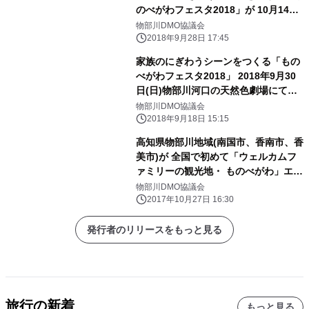
のべがわフェスタ2018」が 10月14日
に延期開催決定！
物部川DMO協議会
2018年9月28日 17:45
家族のにぎわうシーンをつくる「もの
べがわフェスタ2018」 2018年9月30
日(日)物部川河口の天然色劇場にて開
催
物部川DMO協議会
2018年9月18日 15:15
高知県物部川地域(南国市、香南市、香
美市)が 全国で初めて「ウェルカムフ
ァミリーの観光地・ ものべがわ」エリ
アに認定！
物部川DMO協議会
2017年10月27日 16:30
発行者のリリースをもっと見る
旅行の新着
もっと見る