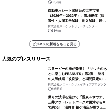
トを発表
33分前
自動車用シート試験台の世界市場
（2026年～2032年）、市場規模（快
適性・人間工学試験、耐久試験、静的
試験、動的試験、その他）・分析レポ
株式会社マーケットリサーチセンター
ートを発表
33分前
ビジネスの新着をもっと見る
人気のプレスリリース
スヌーピーの湯が登場！ 「サウナのあ
とに楽しむPEANUTS」第2弾 渋谷
の人気銭湯「改良湯」と期間限定のコ
1
ラボレーション サウナイキタイコラ
株式会社ソニー・クリエイティブプロダクツ
ボグッズも発売決定！
5時間前
帰りの渋滞を避けて「温泉＆サウナ」
三井アウトレットパーク木更津から車
で約5分 湯舞音 袖ケ浦店が夏フェア