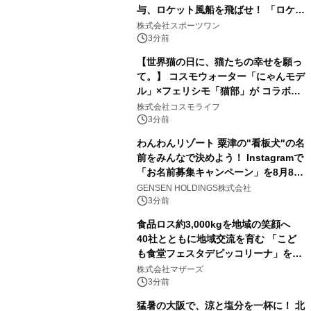
与、ロケット風船を飛ばせ！ 「ロケッ
トマラソン2026」開催
株式会社スポーツワン
3分前
【世界猫の日に、猫たちの幸せを願っ
て。】 コスモウォーター「にゃんモデ
ル」×フェリシモ「猫部」が コラボキ
ャンペーンを実施
株式会社コスモライフ
3分前
わんわんリゾート 粟津の"看板犬"の名
前をみんなで決めよう！ Instagramで
「お名前募集キャンペーン」を8月8日
(土)より開催
GENSEN HOLDINGS株式会社
3分前
食品ロス約3,000kgを地域の笑顔へ
40社とともに地域交流を育む 「こど
も食堂フェスタデピッコリーナ」を9
月5日(土)開催
株式会社マザーズ
3分前
猛暑の大阪で、涼と塩分を一杯に！ 北