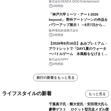
2026年8月7日(金)10時グランドオープ
株式会社GENDA GiGO Entertainment
ン
1時間前
「神戸六甲ミーツ・アート2026
beyond」 野外アートゾーンの作品を
パワーアップ展示！ ～8月7日からは
直前割パスポートを販売～
阪神電気鉄道株式会社
1時間前
【2026年8月16日】あみプレミアム・
アウトレットで「DAY1夏のウォータ
ーバトルゲーム 水風船をなげまくろ
う！」を開催
株式会社APPY
2時間前
旅行の新着をもっと見る
ライフスタイルの新着
もっと見る
千葉真子氏・鄭大世氏・安田理大氏ら
豪華ゲスト ロケット型完走メダル授