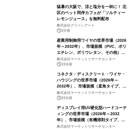
猛暑の大阪で、涼と塩分を一杯に！ 北
区のペット同伴カフェが「ソルティー
レモンジュース」を無料配布
株式会社グリーンアート
3分前
産業用制御用ワイヤの世界市場（2026
年～2032年）、市場規模（PVC、ポリ
エチレン、ポリウレタン、その他）・
分析レポートを発表
株式会社マーケットリサーチセンター
33分前
コネクタ・ディスクリート・ワイヤ・
ハウジングの世界市場（2026年～
2032年）、市場規模（直角タイプ、T
型、Y型）・分析レポートを発表
株式会社マーケットリサーチセンター
33分前
ディスプレイ用UV硬化型ハードコーテ
ィングの世界市場（2026年～2032
年）、市場規模（有機溶剤タイプ、無
機溶剤タイプ、その他）・分析レポー
株式会社マーケットリサーチセンター