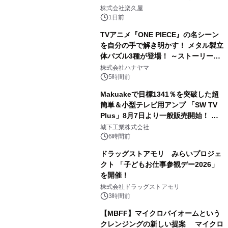
2
メニューを提供
株式会社楽久屋
1日前
TVアニメ『ONE PIECE』の名シーン
を自分の手で解き明かす！ メタル製立
体パズル3種が登場！ ～ストーリーと
3
ギミックが融合した 大人の体験型パズ
株式会社ハナヤマ
ルが8月7日(金)12時より先行予約受付
5時間前
開始～
Makuakeで目標1341％を突破した超
簡単＆小型テレビ用アンプ 「SW TV
Plus」8月7日より一般販売開始！ ケ
4
ーブル1本つなぐだけ、テレビの音が
城下工業株式会社
ぐっと豊かに
6時間前
ドラッグストアモリ みらいプロジェ
クト 「子どもお仕事参観デー2026」
を開催！
5
株式会社ドラッグストアモリ
3時間前
【MBFF】マイクロバイオームという
クレンジングの新しい提案 マイクロ