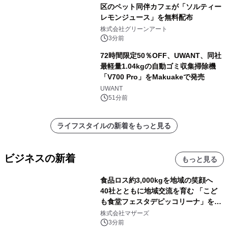
区のペット同伴カフェが「ソルティー
レモンジュース」を無料配布
株式会社グリーンアート
3分前
72時間限定50％OFF、UWANT、同社
最軽量1.04kgの自動ゴミ収集掃除機
「V700 Pro」をMakuakeで発売
UWANT
51分前
ライフスタイルの新着をもっと見る
ビジネスの新着
もっと見る
食品ロス約3,000kgを地域の笑顔へ
40社とともに地域交流を育む 「こど
も食堂フェスタデピッコリーナ」を9
月5日(土)開催
株式会社マザーズ
3分前