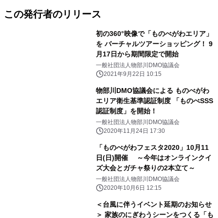
この発行者のリリース
初の360°映像で「ものべがわエリア」
を バーチャルツアーショッピング！ 9
月17日から期間限定で開始
一般社団法人物部川DMO協議会
2021年9月22日 10:15
物部川DMO協議会による ものべがわ
エリア衛生基準認証制度 「ものべSSS
認証制度」を開始！
一般社団法人物部川DMO協議会
2020年11月24日 17:30
「ものべがわフェスタ2020」10月11
日(日)開催 ～今年はオンラインクイ
ズ大会とガチャ祭りの2本立て～
一般社団法人物部川DMO協議会
2020年10月6日 12:15
＜台風に伴うイベント延期のお知らせ
＞ 家族のにぎわうシーンをつくる「も