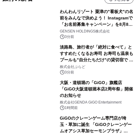
わんわんリゾート 粟津の"看板犬"の名
前をみんなで決めよう！ Instagramで
「お名前募集キャンペーン」を8月8日
(土)より開催
GENSEN HOLDINGS株式会社
3分前
淡路島、旅行者が「絶対に食べて」と
すすめたくなるお寿司 お寿司も温泉も
プールも"自分たちだけ"の貸切宿で 1
日1組限定「岩屋温泉 絵島別庭 海と
株式会社ぷらど
森」の握り寿司プラン
3分前
大阪・道頓堀の「GiGO」旗艦店
「GiGO大阪道頓堀本店2周年祭」開催
のお知らせ
株式会社GENDA GiGO Entertainment
1時間前
GiGOのクレーンゲーム専門店が埼
玉・草加に誕生 「GiGOクレーンゲー
ムオアシス草加セーモンプラザ」