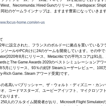
st、Necromunda: Hired Gunのリリース、Hardspace: Sh
、同社のゲームラインナップは、ますます豊富になっていきま
/www.focus-home.com/en-us
いて
oは、2002年に設立された、フランスのボルドーに拠点を置いている
ンソールやPC向けに24のゲームを開発しています。その中
t Simulator(2020年8月にリリース、Metacriticでの平均スコアは
. AwardsとThe Game Awards 2020のベストシミュレーションアワ
ce(2019年5月にリリース、93％の好評 Steamユーザーレビュー、
Story-Rich Game. Steam アワード受賞)です。
oは、世界の名高いパブリッシャー、ザ・ウォルト・ディズニー・カ
オ、コードマスターズ、ユービーアイソフト、マイクロソフト、Fo
携をしております。
人のフルタイム開発者がおり、Microsoft Flight Simula