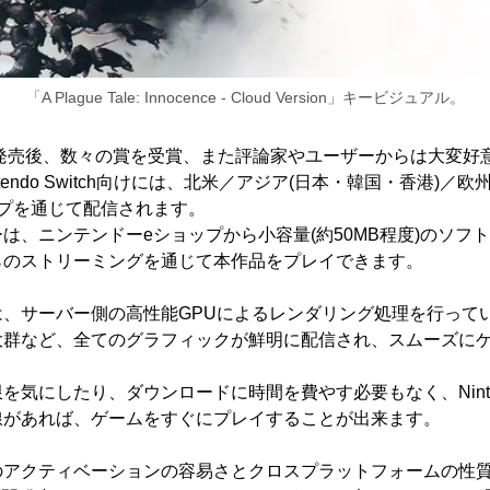
「A Plague Tale: Innocence - Cloud Version」キービジュアル。
に発売後、数々の賞を受賞、また評論家やユーザーからは大変好
tendo Switch向けには、北米／アジア(日本・韓国・香港)／欧
プを通じて配信されます。
は、ニンテンドーeショップから小容量(約50MB程度)のソフ
らのストリーミングを通じて本作品をプレイできます。
は、サーバー側の高性能GPUによるレンダリング処理を行って
大群など、全てのグラフィックが鮮明に配信され、スムーズに
気にしたり、ダウンロードに時間を費やす必要もなく、Nintend
線があれば、ゲームをすぐにプレイすることが出来ます。
アクティベーションの容易さとクロスプラットフォームの性質に