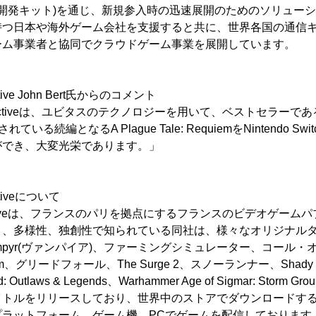
ム開発キット)を通じ、新規参入時の迅速展開のためのソリュー
持つ日本や海外ゲーム会社を支援すると共に、世界各国の通信
ーム事業者と協同でクラウドゲーム事業を展開しています。
active John Bert氏からのコメント
nteractiveは、ユビタスのテクノロジーを用いて、ベストセラーであるA P
されている続編となるA Plague Tale: RequiemをNintendo 
ができ、大変光栄であります。」
activeについて
nteractiveは、フランスのパリを拠点にするフランスのビデオゲー
、多様性、独創性で知られている同社は、様々なオリジナルタイトル
nce、Vampyr(ヴァンパイア)、ファーミングシミュレーター、コー
dstorm、グリードフォール、The Surge 2、スノーランナー、Shady Part
d: Outlaws & Legends、Warhammer Age of Sigmar: Stor
イトルをリリースしており、世界中のストアでダウンロードす
プラットフォーム、ゲーム機、PCでゲームを配信しております