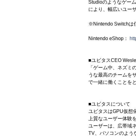
Studioのようなゲー
により、幅広いユー
※Nintendo Swi
Nintendo eShop：
ht
■ユビタスCEO Wesl
「ゲーム中、ネズミの大群
うな最高のチームを
で一緒に働くことを
■ユビタスについて
ユビタスはGPU仮
上質なユーザー体験
ユーザーは、広帯域
TV、パソコンのよう