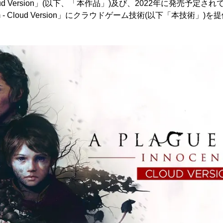
e - Cloud Version」(以下、「本作品」)及び、2022年に発売予
equiem - Cloud Version」にクラウドゲーム技術(以下「本技術」