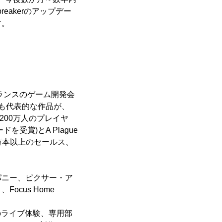
ipbreakerのアップデー
す。
フランスのゲーム開発会
でも代表的な作品が、
91点、200万人のプレイヤ
ードを受賞)とA Plague
100万本以上のセールス、
ンパニー、ピクサー・ア
cus Home
torのライブ体験、専用部