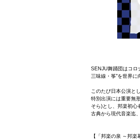
SENJU舞踊団はコ
三味線・筝”を世界に
このたび日本公演と
特別出演には重要無形
そら)とし、邦楽初
古典から現代音楽迄
【「邦楽の泉 ～邦楽