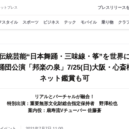
プレスリリース
アットプレス
フスタイル
スポーツ
ビジネス
テック
モバイル
乗り物
クラ
伝統芸能“日本舞踊・三味線・筝”を世界
舞踊団公演「邦楽の泉」7/25(日)大阪・心
ネット鑑賞も可
リアルとバーチャルが融合！
特別出演：重要無形文化財総合指定保持者 野澤松也
案内役：扇寿流Vチューバー 佐藤蒼
イベント
2021年7月7日 11:00