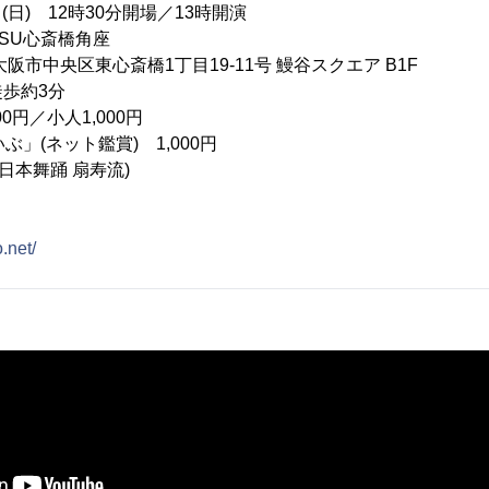
日(日) 12時30分開場／13時開演
TSU心斎橋角座
阪市中央区東心斎橋1丁目19-11号 鰻谷スクエア B1F
歩約3分
0円／小人1,000円
(ネット鑑賞) 1,000円
(日本舞踊 扇寿流)
.net/