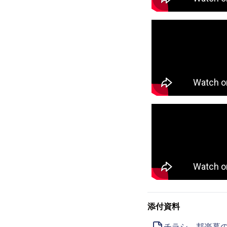
添付資料
チラシ 邦楽幕