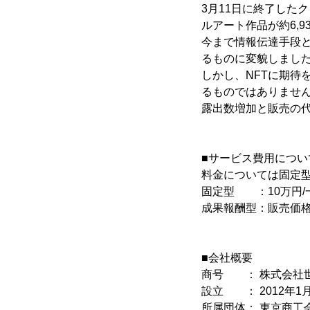
3月11日に終了した
ルアート作品が約6,9
今まで情報伝達手段
るものに変貌しまし
しかし、NFTに期待
るものではありません
露出数増加と販売の
■サービス費用につい
料金については固定
固定型 ：10万円/
成果報酬型：販売価格
■会社概要
商号 ： 株式会社
設立 ： 2012年1月
所属団体： 東京商工会