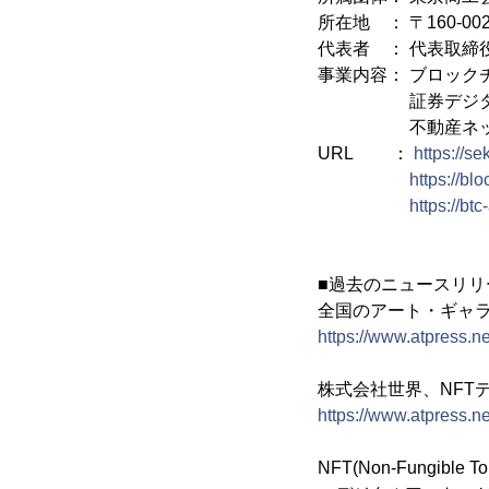
所在地 ： 〒160-0
代表者 ： 代表取締
事業内容： ブロック
証券デジタル化(
不動産ネット
URL ：
https://se
https://bl
https://b
■過去のニュースリリ
全国のアート・ギャラ
https://www.atpress.n
株式会社世界、NFT
https://www.atpress.n
NFT(Non-Fungib