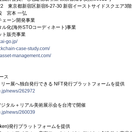
022 東京都新宿区新宿6-27-30 新宿イーストサイドスクエア3階
役 宮本 一弘
チェーン開発事業
海外STOコーディネート)事業
販売事業
kai-go.jp/
ockchain-case-study.com/
tc-asset-management.com/
ース
リー展へ独自発行できる NFT発行プラットフォームを提供
e.jp/news/262972
デジタル＋リアル美術展示会を台湾で開催
e.jp/news/260039
le Token)発行プラットフォームを提供