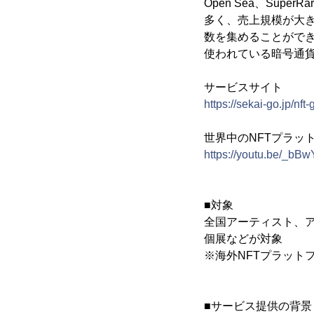
Open Sea、SuperR
多く、売上規模が大き
数を集めることがで
使われている暗号通
サービスサイト
https://sekai-go.jp/nft
世界中のNFTプラットフ
https://youtu.be/_b
■対象
全国アーティスト、
個展などが対象
※海外NFTプラット
■サービス提供の背景