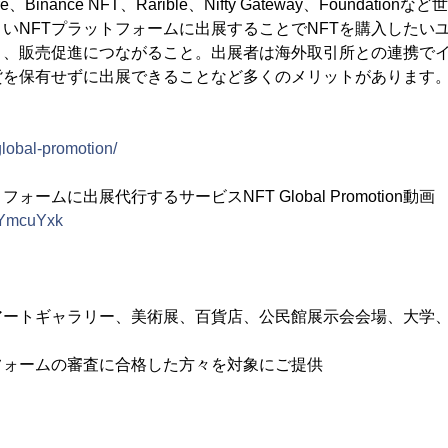
are、Binance NFT、Rarible、Nifty Gateway、Foundat
いNFTプラットフォームに出展することでNFTを購入したい
き、販売促進につながること。出展者は海外取引所との連携で
貨を保有せずに出展できることなど多くのメリットがあります
-global-promotion/
ォームに出展代行するサービスNFT Global Promotion動画
BwYmcuYxk
アートギャラリー、美術展、百貨店、公民館展示会会場、大学
フォームの審査に合格した方々を対象にご提供