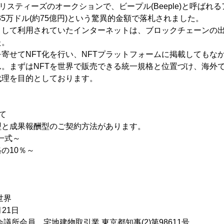
クリスティーズのオークションで、ビープル(Beeple)と呼ばれ
35万ドル(約75億円)という驚異的金額で落札されました。
として利用されていたインターネットは、ブロックチェーンの
た。
を寄せてNFT化を行い、NFTプラットフォームに掲載してもな
。まずはNFTを世界で販売できる統一規格と位置づけ、海外で
代理を目的としております。
て
型と成果報酬型のご契約方法があります。
一式～
の10％～
世界
21日
議所会員、宅地建物取引業 東京都知事(2)第98611号