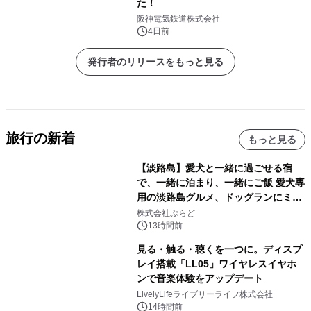
た！
阪神電気鉄道株式会社
4日前
発行者のリリースをもっと見る
旅行の新着
もっと見る
【淡路島】愛犬と一緒に過ごせる宿
で、一緒に泊まり、一緒にご飯 愛犬専
用の淡路島グルメ、ドッグランにミニ
プール グランピングとトレーラーハウ
株式会社ぷらど
スの2施設で
13時間前
見る・触る・聴くを一つに。ディスプ
レイ搭載「LL05」ワイヤレスイヤホ
ンで音楽体験をアップデート
LivelyLifeライブリーライフ株式会社
14時間前