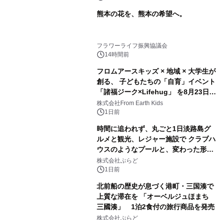
熊本の花を、熊本の希望へ。
フラワーライフ振興協議会
14時間前
フロムアースキッズ × 地域 × 大学生が
創る、 子どもたちの「自育」イベント
「諸福ジーク×Lifehug」 を8月23日
(日)開催
株式会社From Earth Kids
1日前
時間に追われず、丸ごと1日淡路島グ
ルメと観光、レジャー施設で クラブハ
ウスのようなプールと、変わった形の
サウナも 「THE BOXY AWAJI」のお
株式会社ぷらど
得な素泊まり連泊プランで
1日前
北前船の歴史が息づく港町・三国湊で
上質な滞在を 「オーベルジュほまち
三國湊」 1泊2食付の旅行商品を発売
株式会社ぷらど