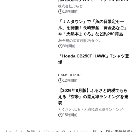
3
プール グランピングとトレーラーハウ
株式会社ぷらど
スの2施設で
13時間前
「ＪＡタウン」で「魚の日限定セー
ル」を開催！長崎県産「黄金あなご」
や「天然本まぐろ」など約280商品を
4
販売！～毎月１０日の定例企画～
JA全農の産直通販JAタウン
8時間前
「Honda CB250T HAWK」Tシャツ登
場
5
CAMSHOP.JP
12時間前
【2026年8月版】ふるさと納税でもら
える『玄米』の還元率ランキングを発
表
6
とくさと-ふるさと納税還元率ランキング-
15時間前