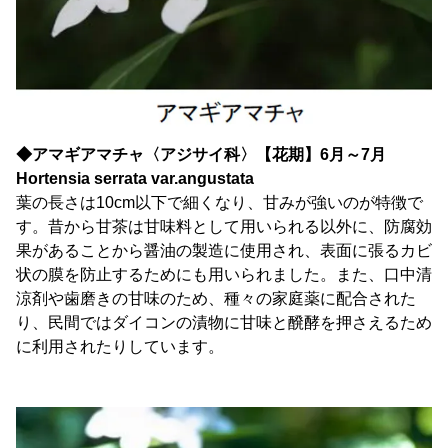
◆アマギアマチャ〈アジサイ科〉【花期】6月～7月
Hortensia serrata var.angustata
葉の長さは10cm以下で細くなり、甘みが強いのが特徴で
す。昔から甘茶は甘味料として用いられる以外に、防腐効
果があることから醤油の製造に使用され、表面に張るカビ
状の膜を防止するためにも用いられました。また、口中清
涼剤や歯磨きの甘味のため、種々の家庭薬に配合された
り、民間ではダイコンの漬物に甘味と醗酵を押さえるため
に利用されたりしています。