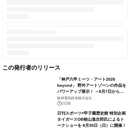
この発行者のリリース
「神戸六甲ミーツ・アート2026
beyond」 野外アートゾーンの作品を
パワーアップ展示！ ～8月7日からは
直前割パスポートを販売～
阪神電気鉄道株式会社
2日前
日刊スポーツ×甲子園歴史館 特別企画
タイガースOB桧山進次郎氏によるト
ークショーを 8月30日（日）に開催！