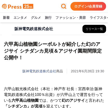
ログイン/会員登録
新着
エンタメ
グルメ
旅行
ファッション・美容
ライフスタ
阪神電気鉄道株式会社
リリース一覧
六甲高山植物園シーボルトが紹介した幻のア
ジサイ シチダンカ見頃＆アジサイ園期間限定
公開中！
阪神電気鉄道株式会社
商品
2021年6月28日 19:30
六甲山観光株式会社（本社：神戸市 社長：宮西幸治 阪神
電気鉄道株式会社100％出資）が六甲山上で運営を行って
いる
六甲高山植物園
では、かつて
幻のアジサイ
と言われた
「シチダンカ」が見頃
を迎えています。