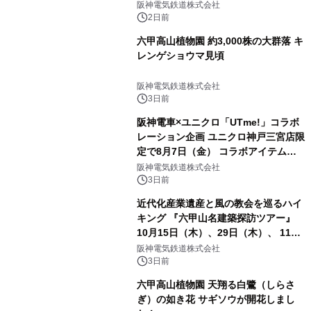
阪神電気鉄道株式会社
2日前
六甲高山植物園 約3,000株の大群落 キ
レンゲショウマ見頃
阪神電気鉄道株式会社
3日前
阪神電車×ユニクロ「UTme!」コラボ
レーション企画 ユニクロ神戸三宮店限
定で8月7日（金） コラボアイテムが
発売決定！
阪神電気鉄道株式会社
3日前
近代化産業遺産と風の教会を巡るハイ
キング 『六甲山名建築探訪ツアー』
10月15日（木）、29日（木）、 11月
5日（木）、12日（木）に開催！
阪神電気鉄道株式会社
3日前
六甲高山植物園 天翔る白鷺（しらさ
ぎ）の如き花 サギソウが開花しまし