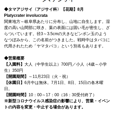
◆タマアジサイ〈アジサイ科〉【花期】8月
Platycrater involucrata
関東地方～岐阜県あたりに分布し、山地に自生します。湿
度の高い山間部に咲き、葉の表面には固い毛が密生し、ざ
らついています。径3～3.5cmの大きなピンポン玉のよう
なつぼみから、この名前がつきました。戦時中はタバコに
代用されたため「ヤマタバコ」という別名もあります。
◆営業概要
【入園料】
大人（中学生以上）700円／小人（4歳～小学
生）350円
【開園期間】
～11月23日（火・祝）
【休園日】
6月中は無休。7月1日、8日、15日の各木曜
日。
【開園時間】
10：00～17：00（16：30受付終了）
※新型コロナウイルス感染症の影響により、営業・イベン
トの内容を変更・中止する場合があります。