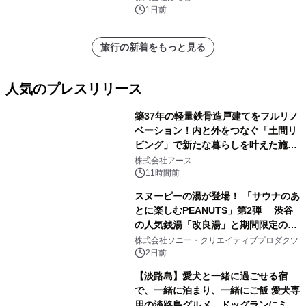
1日前
旅行の新着をもっと見る
人気のプレスリリース
築37年の軽量鉄骨造戸建てをフルリノ
ベーション！内と外をつなぐ「土間リ
ビング」で新たな暮らしを叶えた施工
1
事例を株式会社アースが公開
株式会社アース
11時間前
スヌーピーの湯が登場！ 「サウナのあ
とに楽しむPEANUTS」第2弾 渋谷
の人気銭湯「改良湯」と期間限定のコ
2
ラボレーション サウナイキタイコラ
株式会社ソニー・クリエイティブプロダクツ
ボグッズも発売決定！
2日前
【淡路島】愛犬と一緒に過ごせる宿
で、一緒に泊まり、一緒にご飯 愛犬専
用の淡路島グルメ、ドッグランにミニ