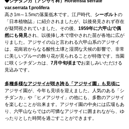
◆シチダンカ（アジサイ科）Hortensia serrate
var.serrata f.prolifera
高さ1m～1.5mの落葉低木です。江戸時代、
シーボルト
の
「日本植物誌」に紹介されましたが、以後発見されず存在
が疑問視されていました。その後、
1959年に六甲山で偶
然にも発見
され、以後挿し木で増やされた苗が各地に広が
りました。アジサイの山と言われる六甲山系のアジサイ
は、花崗岩からなる酸性土壌と湿潤な天候の影響で、非常
に美しいブルーの飾り花が見られることが特徴です。当園
に咲くシチダンカは、
7月中旬頃まで
お楽しみいただける
見込みです。
多種多様なアジサイが咲き誇る「アジサイ園」も見頃に
アジサイ園が、今年も見頃を迎えました。人気のある「シ
チダンカ」や「ヒメアジサイ」の他にも、多数のアジサイ
を楽しむことが出来ます。アジサイ園の中央には広場もあ
り、六甲山ならではの可憐なアジサイに囲まれながら、ゆ
ったりとした時間を過ごすことができます。