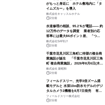
がもっと身近に ホテル敷地内に「タ
イムズカー」を導入
株式会社キャッスルホテル
2分前
水道修理の相談、95.2％が電話―― 約
12万件のデータを調査 業者別の応
答率には最大84ポイント差、 「つな
がりやすさ」も選定基準に
株式会社SAFELY
2分前
千葉市花見川区三角町に待望の複合商
業施設が誕生 「千葉市花見川区三角
町 複合商業施設」 2026年8月6日(木)
グランドオープン
株式会社 新昭和
2分前
フィールドスリー、光学3倍ズーム搭
載モデルと 水深10m防水モデルのデジ
タルカメラ2機種を8月7日発売 有効
約1300万画素、用途別に選べるコンデ
フィールドスリー株式会社
ジ新登場
2分前