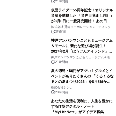
21時間前
仮面ライダー55周年記念！オリジナル
音源を搭載した 「音声目覚まし時計」
が8月6日に一般発売開始！ あの日の
2
大興奮が今甦る
株式会社 秀建コーポレーション ディレクト
アートギャラリー
3時間前
神戸アンパンマンこどもミュージアム
＆モールに 新たな遊び場が誕生！
2027年2月「ぼうけんアイランド」が
3
オープン
神戸アンパンマンこどもミュージアム＆モー
ル
21時間前
夏の徳島・鳴門がアツい！グルメとイ
ベントがもりだくさんの 「くるくるな
るとの夏まつり2026」を8月8日から9
4
日間開催 ～夏限定メニューや大抽選
株式会社シンカ
会、大学芋スティックの振る舞いも～
23時間前
あなたの生活を便利に、人生を豊かに
するIT型デジタル・ノート
『MyLifeNote』がアイデア募集 優
5