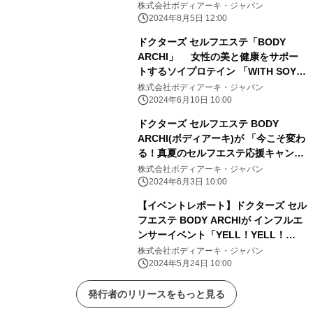
ーヒー※「C COFFEE」が登場
株式会社ボディアーキ・ジャパン
2024年8月5日 12:00
ドクターズ セルフエステ「BODY
ARCHI」 女性の美と健康をサポー
トするソイプロテイン 「WITH SOY
Woman's Protein」とタイアップ開始
株式会社ボディアーキ・ジャパン
2024年6月10日 10:00
ドクターズ セルフエステ BODY
ARCHI(ボディアーキ)が 「今こそ変わ
る！真夏のセルフエステ応援キャンペ
ーン」を 6/3より開催
株式会社ボディアーキ・ジャパン
2024年6月3日 10:00
【イベントレポート】ドクターズ セル
フエステ BODY ARCHIが インフルエ
ンサーイベント「YELL！YELL！
YELL！」に初出展 マシンの施術体
株式会社ボディアーキ・ジャパン
験や人気商品が入った限定ショッパー
2024年5月24日 10:00
を提供
発行者のリリースをもっと見る