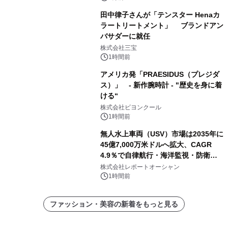
miyabi-」を 令和8年8月8日に新発
田中律子さんが「テンスター Henaカ
売！
ラートリートメント」 ブランドアン
バサダーに就任
株式会社三宝
1時間前
アメリカ発「PRAESIDUS（プレジダ
ス）」 - 新作腕時計 - "歴史を身に着
ける“
株式会社ビヨンクール
1時間前
無人水上車両（USV）市場は2035年に
45億7,000万米ドルへ拡大、CAGR
4.9％で自律航行・海洋監視・防衛用
途の導入が加速
株式会社レポートオーシャン
1時間前
ファッション・美容の新着をもっと見る