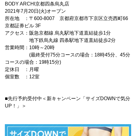
BODY ARCHI京都四条烏丸店
2021年7月20日(火)オープン
所在地 ：〒600-8007 京都府京都市下京区立売西町66
京都証券ビル 3F
アクセス：阪急京都線 烏丸駅地下道直結徒歩1分
地下鉄烏丸線 四条駅地下道直結徒歩2分
営業時間：10時～20時
(最終受付75分コースの場合：18時45分、45分
コースの場合：19時15分)
定休日 ：月曜
個室数 ：12室
■先行予約受付中＜新キャンペーン「サイズDOWNで気分
UP！」＞