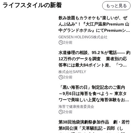
ライフスタイルの新着
もっと見る
飲み放題もカラオケも”楽しいが、ぜ
んぶ込み”！『大江戸温泉Premium 山
中グランドホテル』にてPremiumシリ
ーズ初のオールインクルーシブ導入
GENSEN HOLDINGS株式会社
2分前
水道修理の相談、95.2％が電話―― 約
12万件のデータを調査 業者別の応
答率には最大84ポイント差、 「つな
がりやすさ」も選定基準に
株式会社SAFELY
2分前
「黒い海苔の日」制定記念のご案内
～9月6日は海苔を食べよう～ 東京タ
ワーで美味しい上質な海苔体験をお届
けします！
海苔で健康推進委員会
2分前
第38回池袋演劇祭参加作品 劇・若竹
第8回公演「天草騒乱記－四郎（し