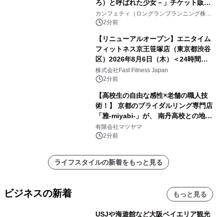
ろ）と呼ばれた少女－」チケット販売
開始
カンフェティ（ロングランプランニング株式
会社）
2分前
【リニューアルオープン】エニタイム
フィットネス京王笹塚店（東京都渋谷
区）2026年8月6日（木）＜24時間年
中無休のフィットネスジム＞
株式会社Fast Fitness Japan
2分前
【高校生の自由な感性×老舗の職人技
術！】 京都のブライダルリング専門店
「雅-miyabi-」が、 南丹高校との地域
共創から生まれた 特別な結婚指輪・婚
有限会社マツヤマ
約指輪「幾重 -ikue-」「宮美 -
2分前
miyabi-」を 令和8年8月8日に新発
売！
ライフスタイルの新着をもっと見る
ビジネスの新着
もっと見る
USJや海遊館など大阪ベイエリア観光