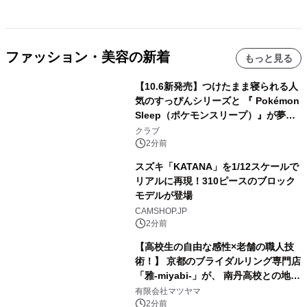
ファッション・美容の新着
もっと見る
【10.6新発売】つけたまま寝られる人
気のすっぴんシリーズと 『 Pokémon
Sleep（ポケモンスリープ）』が夢の
コラボレーション！
クラブ
2分前
スズキ「KATANA」を1/12スケールで
リアルに再現！310ピースのブロック
モデルが登場
CAMSHOP.JP
2分前
【高校生の自由な感性×老舗の職人技
術！】 京都のブライダルリング専門店
「雅-miyabi-」が、 南丹高校との地域
共創から生まれた 特別な結婚指輪・婚
有限会社マツヤマ
約指輪「幾重 -ikue-」「宮美 -
2分前