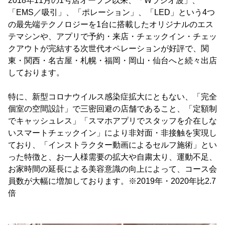
2018年11月の1号店オープン以来、「Wラジオ波」、
「EMS／吸引」、「ポレーション」、「LED」という4つ
の最先端テクノロジーを1台に搭載したオリジナルのエス
テマシンや、アプリで予約・来店・チェックイン・チェッ
クアウトが完結する次世代オペレーションが好評で、関
東・関西・名古屋・札幌・福岡・岡山・仙台へと続々出店
しております。
特に、新型コロナウイルス感染症拡大にともない、「完全
個室の空間設計」で三密回避の店舗であること、「定額制
でキャッシュレス」「スマホアプリでスタッフを介在しな
いスマートチェックイン」により非対面・非接触を実現し
ており、「インストラクター動画によるセルフ施術」とい
った特徴と、お一人様需要の拡大や自粛太り、運動不足、
お家時間の延長による美容意識の向上によって、コース会
員数が大幅に増加しております。※2019年・2020年比2.7
倍