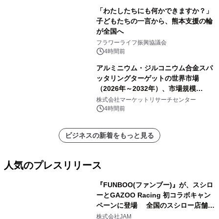
「わたしたちにも何かできますか？」
子どもたちの一言から、熊本支援の輪
が全国へ
フラワーライフ振興協議会
4時間前
アルミニウム・ジルコニウム合金スパ
ッタリングターゲットの世界市場
（2026年～2032年）、市場規模
（0.995、0.999、その他）・分析レポ
株式会社マーケットリサーチセンター
ートを発表
4時間前
ビジネスの新着をもっと見る
人気のプレスリリース
『FUNBOO(ファンブー)』が、スシロ
ーとGAZOO Racing 初コラボキャン
ペーンに登場 全国のスシロー店舗で
1
GR 4車種の FUNBOO(ミニカー)付き
株式会社JAM