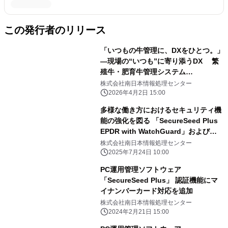
この発行者のリリース
「いつもの牛管理に、DXをひとつ。」
―現場の“いつも”に寄り添うDX 繁
殖牛・肥育牛管理システム
「USHIX(ウシックス)」として完全リ
株式会社南日本情報処理センター
ニューアル
2026年4月2日 15:00
多様な働き方におけるセキュリティ機
能の強化を図る 「SecureSeed Plus
EPDR with WatchGuard」および
「SecureSeed Plus セキュアブラウ
株式会社南日本情報処理センター
ザ」を提供開始
2025年7月24日 10:00
PC運用管理ソフトウェア
「SecureSeed Plus」 認証機能にマ
イナンバーカード対応を追加
株式会社南日本情報処理センター
2024年2月21日 15:00