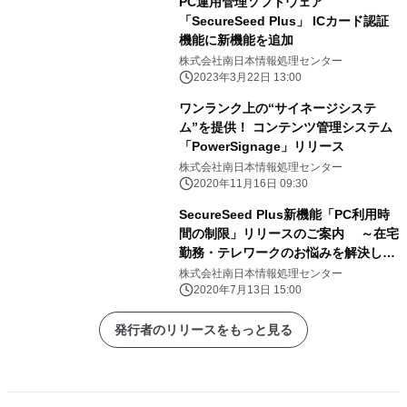
PC運用管理ソフトウェア
「SecureSeed Plus」 ICカード認証
機能に新機能を追加
株式会社南日本情報処理センター
2023年3月22日 13:00
ワンランク上の“サイネージシステ
ム”を提供！ コンテンツ管理システム
「PowerSignage」リリース
株式会社南日本情報処理センター
2020年11月16日 09:30
SecureSeed Plus新機能「PC利用時
間の制限」リリースのご案内 ～在宅
勤務・テレワークのお悩みを解決しま
す～
株式会社南日本情報処理センター
2020年7月13日 15:00
発行者のリリースをもっと見る