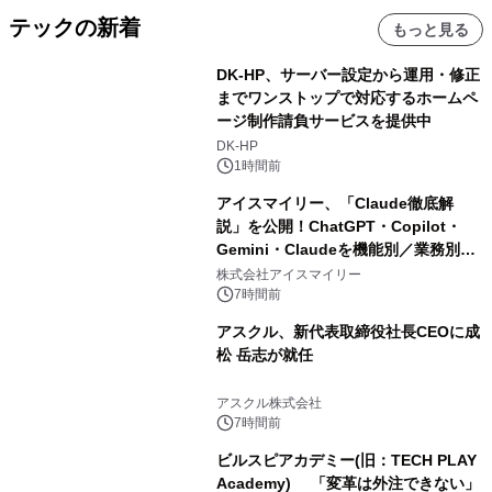
テックの新着
もっと見る
DK-HP、サーバー設定から運用・修正
までワンストップで対応するホームペ
ージ制作請負サービスを提供中
DK-HP
1時間前
アイスマイリー、「Claude徹底解
説」を公開！ChatGPT・Copilot・
Gemini・Claudeを機能別／業務別に
比較―自社に合う生成AIの選び方がわ
株式会社アイスマイリー
かる実践ガイド
7時間前
アスクル、新代表取締役社長CEOに成
松 岳志が就任
アスクル株式会社
7時間前
ビルスピアカデミー(旧：TECH PLAY
Academy) 「変革は外注できない」