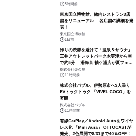
メニューが展開されます
5時間前
東京国立博物館、館内レストラン3店
舗をリニューアル 各店舗の詳細を発
表！
2
東京国立博物館
1日前
帰りの渋滞を避けて「温泉＆サウナ」
三井アウトレットパーク木更津から車
で約5分 湯舞音 袖ケ浦店が夏フェア
3
メニューを提供
株式会社楽久屋
11時間前
株式会社バブル、伊勢原市へ3人乗り
EVトゥクトゥク 「VIVEL COCO」を
寄贈
4
株式会社バブル
11時間前
有線CarPlay／Android Autoをワイヤ
レス化 「Mini Aura」 OTTOCASTが
発売、2色展開で8/31まで40％OFF！