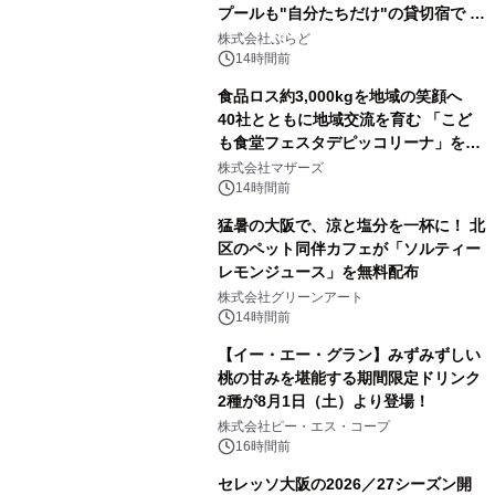
プールも"自分たちだけ"の貸切宿で 1
日1組限定「岩屋温泉 絵島別庭 海と
株式会社ぷらど
森」の握り寿司プラン
14時間前
食品ロス約3,000kgを地域の笑顔へ
40社とともに地域交流を育む 「こど
も食堂フェスタデピッコリーナ」を9
月5日(土)開催
株式会社マザーズ
14時間前
猛暑の大阪で、涼と塩分を一杯に！ 北
区のペット同伴カフェが「ソルティー
レモンジュース」を無料配布
株式会社グリーンアート
14時間前
【イー・エー・グラン】みずみずしい
桃の甘みを堪能する期間限定ドリンク
2種が8月1日（土）より登場！
株式会社ピー・エス・コープ
16時間前
セレッソ大阪の2026／27シーズン開