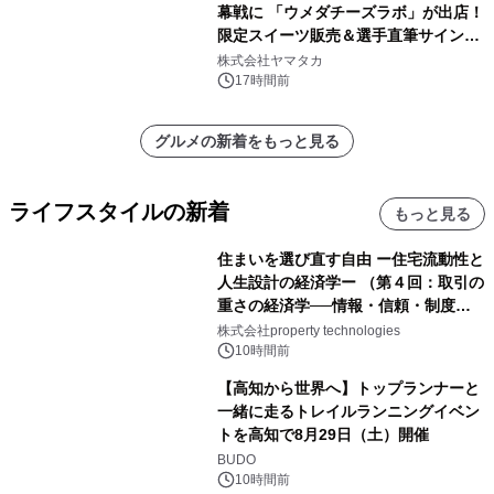
幕戦に 「ウメダチーズラボ」が出店！
限定スイーツ販売＆選手直筆サイング
ッズが当たる抽選会を 8月8日に開催
株式会社ヤマタカ
17時間前
グルメの新着をもっと見る
ライフスタイルの新着
もっと見る
住まいを選び直す自由 ー住宅流動性と
人生設計の経済学ー （第４回：取引の
重さの経済学──情報・信頼・制度を
PropTechはどう組み替えるか）｜
株式会社property technologies
PropTech-Lab
10時間前
【高知から世界へ】トップランナーと
一緒に走るトレイルランニングイベン
トを高知で8月29日（土）開催
BUDO
10時間前