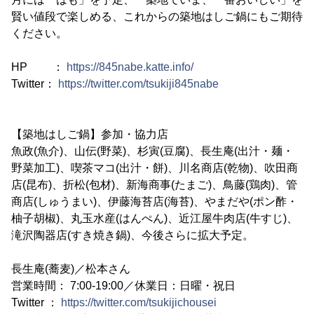
賢い値段で楽しめる、これからの築地はしご鍋にもご期待
ください。
HP ：
https://845nabe.katte.info/
Twitter：
https://twitter.com/tsukiji845nabe
【築地はしご鍋】参加・協力店
魚政(魚介)、山伝(野菜)、杉寅(豆腐)、長生庵(出汁・麺・
野菜加工)、喫茶マコ(出汁・餅)、川名商店(乾物)、吹田商
店(昆布)、折松(包材)、新海商事(たまご)、鳥藤(鶏肉)、管
商店(しゅうまい)、伊藤海苔店(海苔)、やまだや(ポン酢・
柚子胡椒)、丸玉水産(はんぺん)、近江屋牛肉店(牛すじ)、
滝沢陶器店(すき焼き鍋)、今後さらに拡大予定。
長生庵(蕎麦)／松本さん
営業時間： 7:00-19:00／休業日：日曜・祝日
Twitter ：
https://twitter.com/tsukijichousei