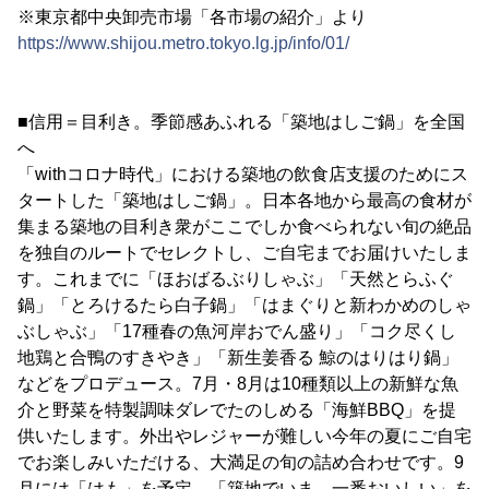
※東京都中央卸売市場「各市場の紹介」より
https://www.shijou.metro.tokyo.lg.jp/info/01/
■信用＝目利き。季節感あふれる「築地はしご鍋」を全国
へ
「withコロナ時代」における築地の飲食店支援のためにス
タートした「築地はしご鍋」。日本各地から最高の食材が
集まる築地の目利き衆がここでしか食べられない旬の絶品
を独自のルートでセレクトし、ご自宅までお届けいたしま
す。これまでに「ほおばるぶりしゃぶ」「天然とらふぐ
鍋」「とろけるたら白子鍋」「はまぐりと新わかめのしゃ
ぶしゃぶ」「17種春の魚河岸おでん盛り」「コク尽くし
地鶏と合鴨のすきやき」「新生姜香る 鯨のはりはり鍋」
などをプロデュース。7月・8月は10種類以上の新鮮な魚
介と野菜を特製調味ダレでたのしめる「海鮮BBQ」を提
供いたします。外出やレジャーが難しい今年の夏にご自宅
でお楽しみいただける、大満足の旬の詰め合わせです。9
月には「はも」を予定、「築地でいま、一番おいしい」を