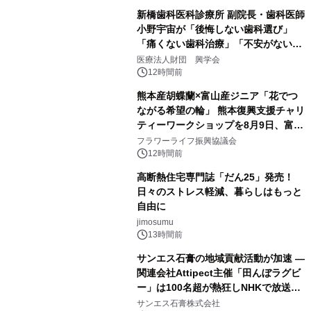
新橋歯科医科診療所 副院長・歯科医師
小野宇宙が「後悔しない歯科選び」
「痛くない歯科治療」「不安がない治
療計画」をテーマに専門監修
医療法人財団 興学会
12時間前
熊本産胡蝶蘭×富山産ジニア「花でつ
ながる希望の輪」 熊本復興支援チャリ
ティーワークショップを8月9日、富
山・射水で開催
フラワーライフ振興協議会
12時間前
高断熱住宅専門誌「だん25」発売！
日々のストレス軽減、暮らしはもっと
自由に
jimosumu
13時間前
サンエス石膏の地域貢献活動が加速 ―
関連会社Attipect主催「田んぼラグビ
ー」は100名超が熱狂しNHKで放送さ
れました。
サンエス石膏株式会社