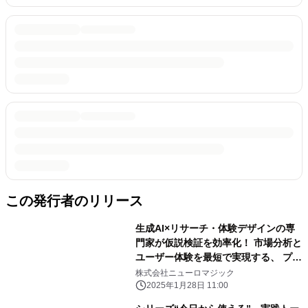
この発行者のリリース
生成AI×リサーチ・体験デザインの専
門家が仮説検証を効率化！ 市場分析と
ユーザー体験を最短で実現する、 プロ
ダクトデザインの新戦略 ～2025年2
株式会社ニューロマジック
月18日(火)オンラインで無料開催～
2025年1月28日 11:00