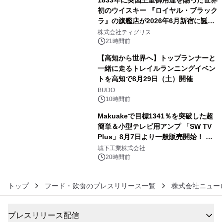
初のウイスキー 『ロイヤル・ブラック
ラ』の旗艦店が2026年6月新宿に誕
4
生 バカルディ ジャパンと連携した
株式会社ティグリス
没入型バー「BAR Arca」
21時間前
【高知から世界へ】トップランナーと
一緒に走るトレイルランニングイベン
トを高知で8月29日（土）開催
5
BUDO
10時間前
Makuakeで目標1341％を突破した超
簡単＆小型テレビ用アンプ 「SW TV
Plus」8月7日より一般販売開始！ ケ
6
ーブル1本つなぐだけ、テレビの音が
城下工業株式会社
ぐっと豊かに
20時間前
トップ
フード・飲食のプレスリリース一覧
株式会社ニュー
プレスリリース配信