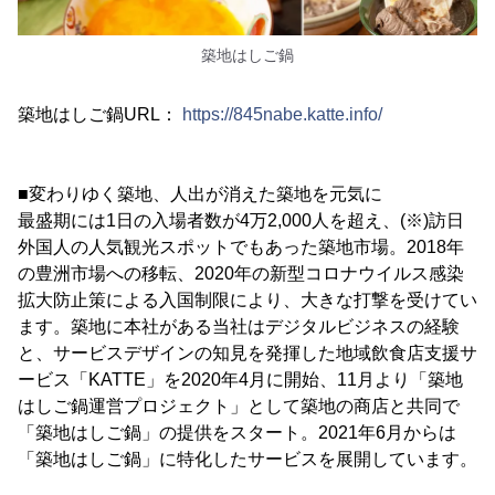
築地はしご鍋
築地はしご鍋URL：
https://845nabe.katte.info/
■変わりゆく築地、人出が消えた築地を元気に
最盛期には1日の入場者数が4万2,000人を超え、(※)訪日
外国人の人気観光スポットでもあった築地市場。2018年
の豊洲市場への移転、2020年の新型コロナウイルス感染
拡大防止策による入国制限により、大きな打撃を受けてい
ます。築地に本社がある当社はデジタルビジネスの経験
と、サービスデザインの知見を発揮した地域飲食店支援サ
ービス「KATTE」を2020年4月に開始、11月より「築地
はしご鍋運営プロジェクト」として築地の商店と共同で
「築地はしご鍋」の提供をスタート。2021年6月からは
「築地はしご鍋」に特化したサービスを展開しています。