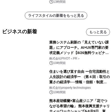
13時間前
ライフスタイルの新着をもっと見る
ビジネスの新着
もっと見る
業務システム刷新の「見えていない課
題」にアプローチ。AI×UX専門家の要
求定義メソッド【8/26無料ウェビナ
ー】株式会社PIVOT
株式会社PIVOT＜PR＞
10時間前
住まいを選び直す自由 ー住宅流動性と
人生設計の経済学ー （第４回：取引の
重さの経済学──情報・信頼・制度を
PropTechはどう組み替えるか）｜
株式会社property technologies
PropTech-Lab
10時間前
熊本産胡蝶蘭×富山産ジニア「花でつ
ながる希望の輪」 熊本復興支援チャリ
ティーワークショップを8月9日、富