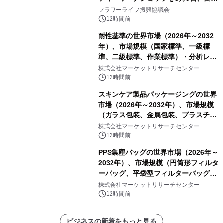
山・射水で開催
フラワーライフ振興協議会
12時間前
耐性基準の世界市場（2026年～2032
年）、市場規模（国家標準、一級標
準、二級標準、作業標準）・分析レポ
ートを発表
株式会社マーケットリサーチセンター
12時間前
スキンケア製品パッケージングの世界
市場（2026年～2032年）、市場規模
（ガラス包装、金属包装、プラスチッ
ク包装、その他）・分析レポートを発
株式会社マーケットリサーチセンター
表
12時間前
PPS集塵バッグの世界市場（2026年～
2032年）、市場規模（円筒形フィルタ
ーバッグ、平袋型フィルターバッグ、
プリーツフィルターバッグ、その
株式会社マーケットリサーチセンター
他）・分析レポートを発表
12時間前
ビジネスの新着をもっと見る