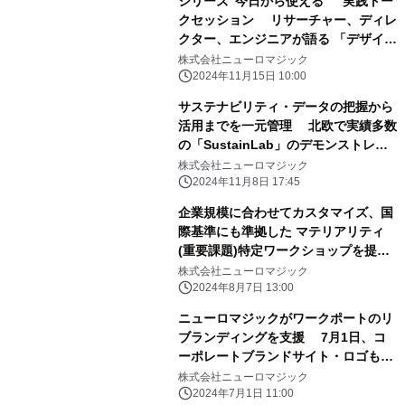
シリーズ“今日から使える” 実践トー
クセッション リサーチャー、ディレ
クター、エンジニアが語る 「デザイン
と生成AIと私たち」 ～2024年11月
株式会社ニューロマジック
28日(木)オンラインで無料開催～
2024年11月15日 10:00
サステナビリティ・データの把握から
活用までを一元管理 北欧で実績多数
の「SustainLab」のデモンストレー
ション ～2024年11月14日(木)オンラ
株式会社ニューロマジック
インセミナーを開催～
2024年11月8日 17:45
企業規模に合わせてカスタマイズ、国
際基準にも準拠した マテリアリティ
(重要課題)特定ワークショップを提
供 ～スウェーデン「Taggr」社の事
株式会社ニューロマジック
例を8月1日に公開～
2024年8月7日 13:00
ニューロマジックがワークポートのリ
ブランディングを支援 7月1日、コ
ーポレートブランドサイト・ロゴも一
新
株式会社ニューロマジック
2024年7月1日 11:00