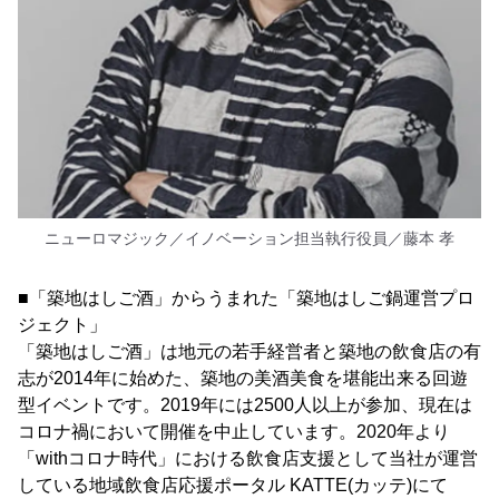
ニューロマジック／イノベーション担当執行役員／藤本 孝
■「築地はしご酒」からうまれた「築地はしご鍋運営プロ
ジェクト」
「築地はしご酒」は地元の若手経営者と築地の飲食店の有
志が2014年に始めた、築地の美酒美食を堪能出来る回遊
型イベントです。2019年には2500人以上が参加、現在は
コロナ禍において開催を中止しています。2020年より
「withコロナ時代」における飲食店支援として当社が運営
している地域飲食店応援ポータル KATTE(カッテ)にて