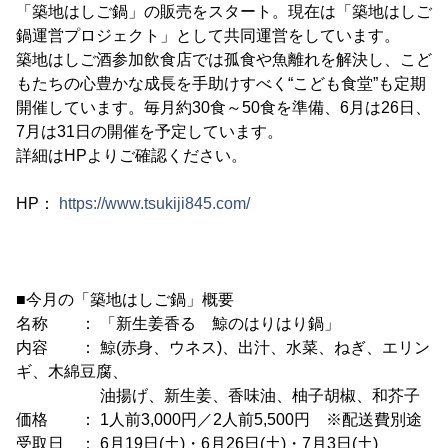
「築地はしご鍋」の販売をスタート。現在は「築地はしご
鍋運営プロジェクト」として共同運営をしています。
築地はしご酒参加飲食店では孤食や魚離れを解決し、こど
もたちの心豊かな成長を手助けすべく“こども食堂”も定期
開催しています。毎月約30食～50食を準備、6月は26日、
7月は31日の開催を予定しています。
詳細はHPよりご確認ください。
HP：
https://www.tsukiji845.com/
■今月の「築地はしご鍋」概要
名称 ： 「新生姜香る 鯨のはりはり鍋」
内容 ： 鯨(赤身、ウネス)、出汁、水菜、ねぎ、エリン
ギ、木綿豆腐、
油揚げ、新生姜、香味油、柚子胡椒、和芥子
価格 ： 1人前3,000円／2人前5,500円 ※配送費別途
受取日 ： 6月19日(土)・6月26日(土)・7月3日(土)