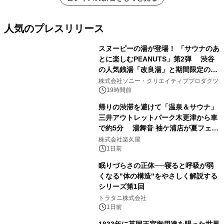
人気のプレスリリース
スヌーピーの湯が登場！ 「サウナのあ
とに楽しむPEANUTS」第2弾 渋谷
の人気銭湯「改良湯」と期間限定のコ
1
ラボレーション サウナイキタイコラ
株式会社ソニー・クリエイティブプロダクツ
ボグッズも発売決定！
19時間前
帰りの渋滞を避けて「温泉＆サウナ」
三井アウトレットパーク木更津から車
で約5分 湯舞音 袖ケ浦店が夏フェア
2
メニューを提供
株式会社楽久屋
1日前
眠りづらさの正体──寝ると呼吸が弱
くなる"体の構造"をやさしく解説する
シリーズ第1回
3
トラタニ株式会社
1日前
1833年に英国王室御用達を賜った世界