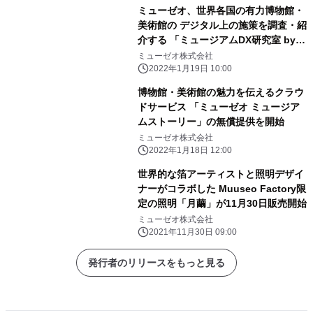
ミューゼオ、世界各国の有力博物館・
美術館の デジタル上の施策を調査・紹
介する 「ミュージアムDX研究室 by
ミューゼオ」を公開
ミューゼオ株式会社
2022年1月19日 10:00
博物館・美術館の魅力を伝えるクラウ
ドサービス 「ミューゼオ ミュージア
ムストーリー」の無償提供を開始
ミューゼオ株式会社
2022年1月18日 12:00
世界的な箔アーティストと照明デザイ
ナーがコラボした Muuseo Factory限
定の照明「月繭」が11月30日販売開始
ミューゼオ株式会社
2021年11月30日 09:00
発行者のリリースをもっと見る