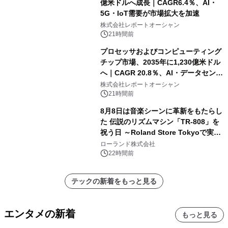
億米ドルへ成長｜CAGR6.4％、AI・
5G・IoT需要が市場拡大を加速
株式会社レポートオーシャン
21時間前
プロセッサおよびコンピューティング
チップ市場、2035年に1,230億米ドル
へ｜CAGR 20.8％、AI・データセンタ
ー需要が成長を牽引
株式会社レポートオーシャン
21時間前
8月8日は音楽シーンに革新をもたらし
た 伝説のリズムマシン「TR-808」を
祝う日 ～Roland Store Tokyoで実機
を展示しての 記念キャンペーンを開
ローランド株式会社
催 英国ラジオ「NTS」の 特別プログ
22時間前
ラムや、「TR-808」を愛する伝説的
アーティストを フィーチャーしたアニ
テックの新着をもっと見る
メーションを公開～
エンタメの新着
もっと見る