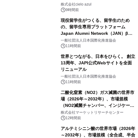
株式会社cielo azul
9時間前
現役留学生がつくる、留学生のため
の、留学生専用プラットフォーム
Japan Alumni Network（JAN）β版
をリリース
一般社団法人日本国際化推進協会
11時間前
世界とつながる、日本をひらく。 創立
13周年、JAPI公式Webサイトを全面
リニューアル
一般社団法人日本国際化推進協会
11時間前
二酸化窒素（NO2）ガス滅菌の世界市
場（2026年～2032年）、市場規模
（NO2滅菌チャンバー、インジケータ
ーおよびモニタリングシステム、その
株式会社マーケットリサーチセンター
他）・分析レポートを発表
12時間前
アルテミシニン酸の世界市場（2026年
～2032年）、市場規模（全合成、半合