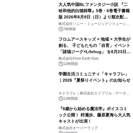
大人気中国BLファンタジー小説 『二
哈和他的白猫師尊』5巻・6巻電子書籍
版 2026年8月9日（日）より順次配信
開始
株式会社ソニー・ミュージックソリューショ
ンズ
7時間前
フロムアースキッズ × 地域 × 大学生が
創る、 子どもたちの「自育」イベント
「諸福ジーク×Lifehug」 を8月23日
(日)開催
株式会社From Earth Kids
12時間前
学園生活コミュニティ「キャラフレ」
｜2026『夏祭りイベント』のお知らせ
キャラフレ｜株式会社エイプリル・データ・
デザインズ
12時間前
『8歳から始める魔法学』ボイスコミ
ック公開！ 村瀬歩、藤原夏海ら大人気
キャストが出演！
株式会社オーバーラップ