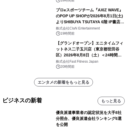
18時間前
プロeスポーツチーム『AXIZ WAVE』
のPOP UP SHOPが2026年8月1日(土)
よりSHIBUYA TSUTAYA 6階 IP書店で
開催決定！！
株式会社ClaN Entertainment
19時間前
【グランドオープン】エニタイムフィ
ットネス二子玉川店（東京都世田谷
区）2026年8月8日（土）＜24時間年
中無休のフィットネスジム＞
株式会社Fast Fitness Japan
20時間前
エンタメの新着をもっと見る
ビジネスの新着
もっと見る
優良派遣事業者の認定状況を大手8社
分照合、優良派遣会社ランキング6選
を公開