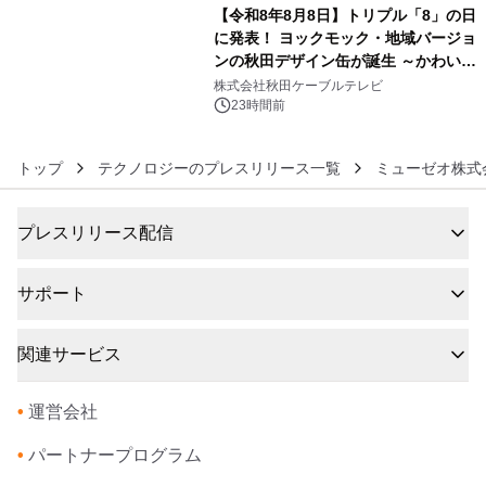
【令和8年8月8日】トリプル「8」の日
に発表！ ヨックモック・地域バージョ
ンの秋田デザイン缶が誕生 ～かわいい
6
秋田犬の子犬と秋田の四季と名所を巡
株式会社秋田ケーブルテレビ
るパッケージ～ 9月1日(火)秋田県内で
23時間前
販売開始
トップ
テクノロジーのプレスリリース一覧
ミューゼオ株式
プレスリリース配信
サポート
関連サービス
•
運営会社
•
パートナープログラム