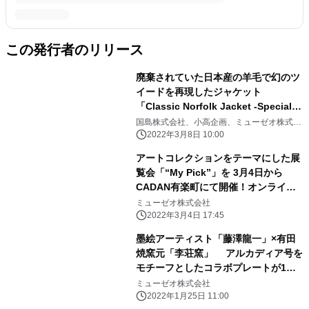
この発行者のリリース
廃棄されていた日本産の羊毛で幻のツ
イードを再現したジャケット
「Classic Norfolk Jacket -Special
Edition-」が Muuseo Factoryにて予
国島株式会社、小高企画、ミューゼオ株式会
社
約受付開始
2022年3月8日 10:00
アートコレクションをテーマにした展
覧会「“My Pick”」を 3月4日から
CADAN有楽町にて開催！オンライン
展示をCaMで実施
ミューゼオ株式会社
2022年3月4日 17:45
墨絵アーティスト「藤澤龍一」×有田
焼窯元「李荘窯」 アルカディア号を
モチーフとしたコラボプレートが1月
25日発売
ミューゼオ株式会社
2022年1月25日 11:00