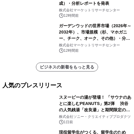
成）・分析レポートを発表
株式会社マーケットリサーチセンター
12時間前
ガーデンウッドの世界市場（2026年～
2032年）、市場規模（杉、マホガニ
ー、チーク、オーク、その他）・分析
レポートを発表
株式会社マーケットリサーチセンター
12時間前
ビジネスの新着をもっと見る
人気のプレスリリース
スヌーピーの湯が登場！ 「サウナのあ
とに楽しむPEANUTS」第2弾 渋谷
の人気銭湯「改良湯」と期間限定のコ
1
ラボレーション サウナイキタイコラ
株式会社ソニー・クリエイティブプロダクツ
ボグッズも発売決定！
1日前
現役留学生がつくる、留学生のため