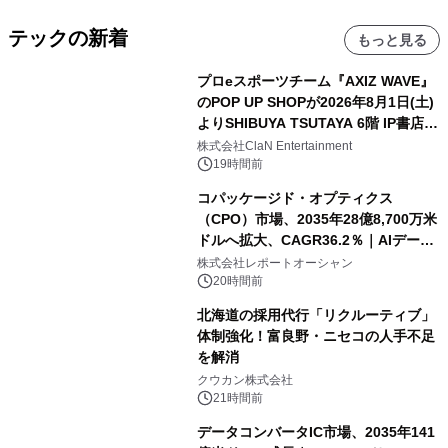
テックの新着
もっと見る
プロeスポーツチーム『AXIZ WAVE』
のPOP UP SHOPが2026年8月1日(土)
よりSHIBUYA TSUTAYA 6階 IP書店で
開催決定！！
株式会社ClaN Entertainment
19時間前
コパッケージド・オプティクス
（CPO）市場、2035年28億8,700万米
ドルへ拡大、CAGR36.2％｜AIデータ
センター・高速光通信需要が成長を加
株式会社レポートオーシャン
速
20時間前
北海道の採用代行「リクルーティブ」
体制強化！富良野・ニセコの人手不足
を解消
クウカン株式会社
21時間前
データコンバータIC市場、2035年141