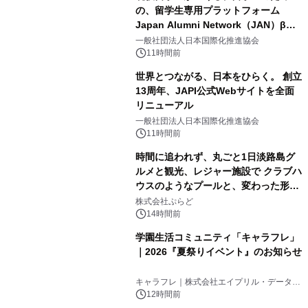
の、留学生専用プラットフォーム
Japan Alumni Network（JAN）β版
2
をリリース
一般社団法人日本国際化推進協会
11時間前
世界とつながる、日本をひらく。 創立
13周年、JAPI公式Webサイトを全面
リニューアル
3
一般社団法人日本国際化推進協会
11時間前
時間に追われず、丸ごと1日淡路島グ
ルメと観光、レジャー施設で クラブハ
ウスのようなプールと、変わった形の
4
サウナも 「THE BOXY AWAJI」のお
株式会社ぷらど
得な素泊まり連泊プランで
14時間前
学園生活コミュニティ「キャラフレ」
｜2026『夏祭りイベント』のお知らせ
5
キャラフレ｜株式会社エイプリル・データ・
デザインズ
12時間前