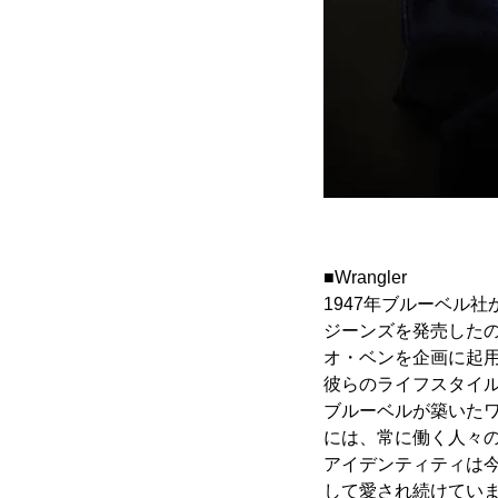
■Wrangler
1947年ブルーベル社
ジーンズを発売した
オ・ベンを企画に起
彼らのライフスタイ
ブルーベルが築いたワ
には、常に働く人々
アイデンティティは
して愛され続けてい