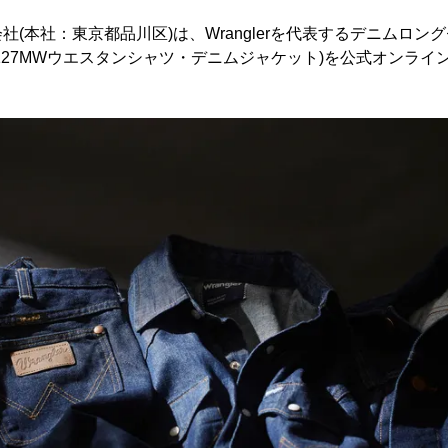
(本社：東京都品川区)は、Wranglerを代表するデニムロン
Z・127MWウエスタンシャツ・デニムジャケット)を公式オンラ