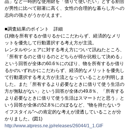
品」など一時的な使用財を「借りて使いたい」とする割合
が男性に比べて顕著に高く、女性の合理的な暮らし方への
志向の強さがうかがえます。
■調査結果のポイント 詳細
(1)物を所有するか借りるかにこだわらず、経済的なメリ
ットを優先して行動選択する考え方が主流。
レンタルやシェアに対する考え方について訊ねたところ、
「所有するのと借りるのとどちらが得か比較して決める」
という回答が全体の60.6％にのぼり、物を所有するか借り
るかのいずれかにこだわらず、経済的なメリットを優先し
て行動選択する考え方が主流となっていることが判明しま
した。また「所有するより必要なときに借りて使う生活の
方が無駄がない」という回答が全体の49.8％、「所有する
より必要なときに借りて使う生活はスマートだと思う」と
いう回答が全体の52.8％にのぼるなど、“物を持たないラ
イフスタイル”への肯定的な考えが浸透していることが分
かりました。(図1)
http://www.atpress.ne.jp/releases/26044/1_1.GIF