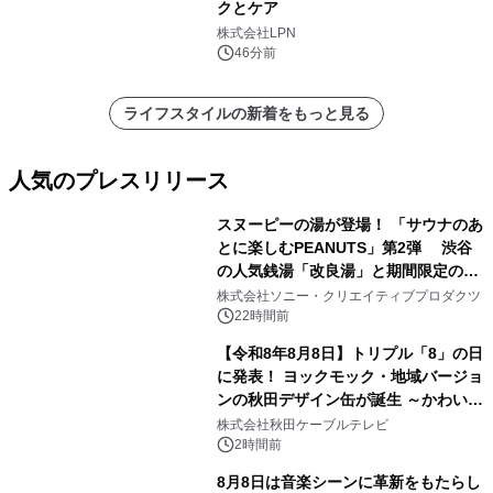
クとケア
株式会社LPN
46分前
ライフスタイルの新着をもっと見る
人気のプレスリリース
スヌーピーの湯が登場！ 「サウナのあ
とに楽しむPEANUTS」第2弾 渋谷
の人気銭湯「改良湯」と期間限定のコ
1
ラボレーション サウナイキタイコラ
株式会社ソニー・クリエイティブプロダクツ
ボグッズも発売決定！
22時間前
【令和8年8月8日】トリプル「8」の日
に発表！ ヨックモック・地域バージョ
ンの秋田デザイン缶が誕生 ～かわいい
2
秋田犬の子犬と秋田の四季と名所を巡
株式会社秋田ケーブルテレビ
るパッケージ～ 9月1日(火)秋田県内で
2時間前
販売開始
8月8日は音楽シーンに革新をもたらし