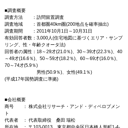
■調査概要
調査方法 ：訪問留置調査
調査地域 ：首都圏40km圏(200地点を確率抽出)
調査期間 ：2011年10月1日～10月31日
有効回答者数：3,000人(住宅地図に基づくエリア・サンプ
リング、性・年齢クオータ法)
回答者の属性：18～29才(21.0％)、30～39才(22.3％)、40
～49才(16.6％)、50～59才(18.2％)、60～69才(16.0％)、
70～74才(5.9％)
男性(50.9％)、女性(49.1％)
(平成17年国勢調査に準拠)
■会社概要
商号 ： 株式会社リサーチ・アンド・ディベロプメン
ト
代表者 ： 代表取締役 桑田 瑞松
所在地 ： 〒103-0013 東京都中央区日本橋人形町1-4-