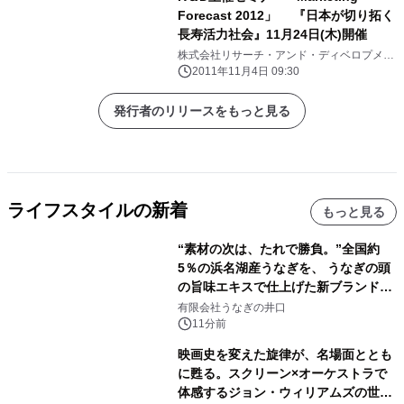
Forecast 2012」 『日本が切り拓く
長寿活力社会』11月24日(木)開催
株式会社リサーチ・アンド・ディベロプメン
ト
2011年11月4日 09:30
発行者のリリースをもっと見る
ライフスタイルの新着
もっと見る
“素材の次は、たれで勝負。”全国約
5％の浜名湖産うなぎを、 うなぎの頭
の旨味エキスで仕上げた新ブランド
「井口の誉」誕生
有限会社うなぎの井口
11分前
映画史を変えた旋律が、名場面ととも
に甦る。スクリーン×オーケストラで
体感するジョン・ウィリアムズの世