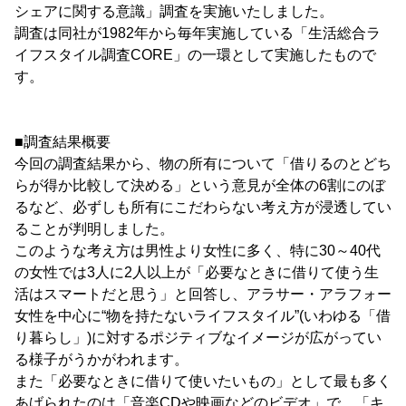
シェアに関する意識」調査を実施いたしました。
調査は同社が1982年から毎年実施している「生活総合ラ
イフスタイル調査CORE」の一環として実施したもので
す。
■調査結果概要
今回の調査結果から、物の所有について「借りるのとどち
らが得か比較して決める」という意見が全体の6割にのぼ
るなど、必ずしも所有にこだわらない考え方が浸透してい
ることが判明しました。
このような考え方は男性より女性に多く、特に30～40代
の女性では3人に2人以上が「必要なときに借りて使う生
活はスマートだと思う」と回答し、アラサー・アラフォー
女性を中心に“物を持たないライフスタイル”(いわゆる「借
り暮らし」)に対するポジティブなイメージが広がってい
る様子がうかがわれます。
また「必要なときに借りて使いたいもの」として最も多く
あげられたのは「音楽CDや映画などのビデオ」で、「キ