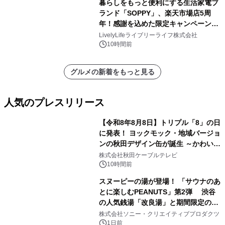
暮らしをもっと便利にする生活家電ブ
ランド「SOPPY」、楽天市場店5周
年！感謝を込めた限定キャンペーンを
8月10日より開催
LivelyLifeライブリーライフ株式会社
10時間前
グルメの新着をもっと見る
人気のプレスリリース
【令和8年8月8日】トリプル「8」の日
に発表！ ヨックモック・地域バージョ
ンの秋田デザイン缶が誕生 ～かわいい
1
秋田犬の子犬と秋田の四季と名所を巡
株式会社秋田ケーブルテレビ
るパッケージ～ 9月1日(火)秋田県内で
10時間前
販売開始
スヌーピーの湯が登場！ 「サウナのあ
とに楽しむPEANUTS」第2弾 渋谷
の人気銭湯「改良湯」と期間限定のコ
2
ラボレーション サウナイキタイコラ
株式会社ソニー・クリエイティブプロダクツ
ボグッズも発売決定！
1日前