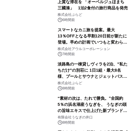
上質な滞在を 「オーベルジュほまち
三國湊」 1泊2食付の旅行商品を発売
株式会社ぷらど
6時間前
スマートなカニ旅を提案。最大
13％OFFとなる早割120日前が新たに
登場。早めの計画でいつもと変わらぬ
大人の冬旅を。ー夕日ヶ浦温泉「佳松
株式会社アウルコーポレーション
苑 別邸ふうか」ー
7時間前
淡路島の一棟貸しヴィラを2泊、"私た
ちだけ"の別荘に 1日1組・最大8名
様、プールとサウナとジェットバス付
きで Villa Mon Temps AWAJIの連泊
株式会社ぷらど
素泊りプラン
8時間前
“素材の次は、たれで勝負。”全国約
5％の浜名湖産うなぎを、 うなぎの頭
の旨味エキスで仕上げた新ブランド
「井口の誉」誕生
有限会社うなぎの井口
8時間前