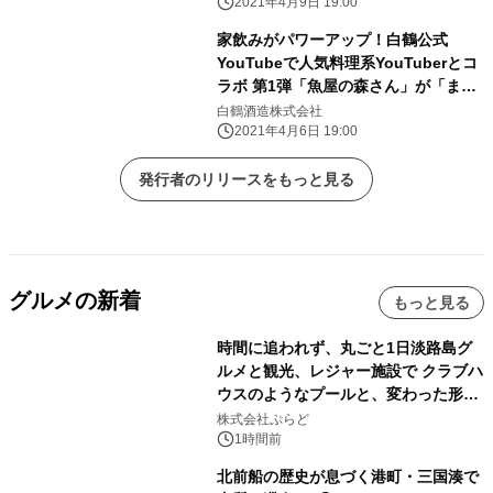
2021年4月9日 19:00
家飲みがパワーアップ！白鶴公式
YouTubeで人気料理系YouTuberとコ
ラボ 第1弾「魚屋の森さん」が「ま
る」に合うレシピ紹介！
白鶴酒造株式会社
2021年4月6日 19:00
発行者のリリースをもっと見る
グルメの新着
もっと見る
時間に追われず、丸ごと1日淡路島グ
ルメと観光、レジャー施設で クラブハ
ウスのようなプールと、変わった形の
サウナも 「THE BOXY AWAJI」のお
株式会社ぷらど
得な素泊まり連泊プランで
1時間前
北前船の歴史が息づく港町・三国湊で