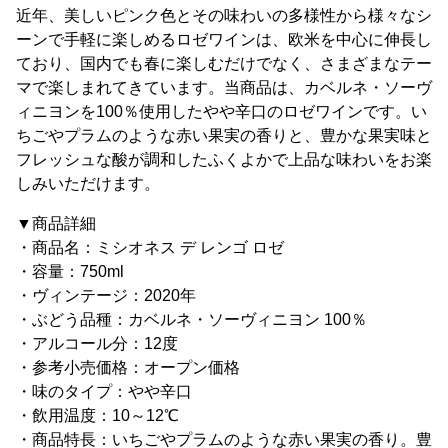
近年、美しいピンク色とその味わいの多様性から様々なシ
ーンで手軽に楽しめるロゼワインは、欧米を中心に伸長し
ており、国内でも春に楽しむだけでなく、さまざまなテー
マで楽しまれてきています。当商品は、カベルネ・ソーヴ
ィニヨンを100％使用したやや辛口のロゼワインです。い
ちごやプラムのような赤い果実の香りと、豊かな果実味と
フレッシュな酸が調和したふくよかで上品な味わいをお楽
しみいただけます。
▼商品詳細
・商品名：ミシオネス デ レンゴ ロゼ
・容量：750ml
・ヴィンテージ：2020年
・ぶどう品種：カベルネ・ソーヴィニヨン 100％
・アルコール分：12度
・参考小売価格：オープン価格
・味のタイプ：やや辛口
・飲用温度：10～12℃
・商品特長：いちごやプラムのような赤い果実の香り。豊