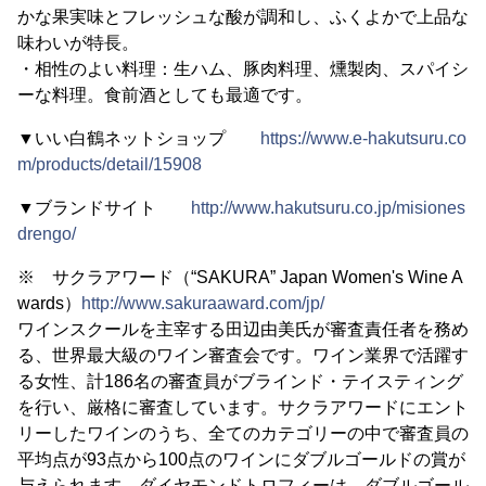
かな果実味とフレッシュな酸が調和し、ふくよかで上品な
味わいが特長。
・相性のよい料理：生ハム、豚肉料理、燻製肉、スパイシ
ーな料理。食前酒としても最適です。
▼いい白鶴ネットショップ
https://www.e-hakutsuru.co
m/products/detail/15908
▼ブランドサイト
http://www.hakutsuru.co.jp/misiones
drengo/
※ サクラアワード（“SAKURA” Japan Women's Wine A
wards）
http://www.sakuraaward.com/jp/
ワインスクールを主宰する田辺由美氏が審査責任者を務め
る、世界最大級のワイン審査会です。ワイン業界で活躍す
る女性、計186名の審査員がブラインド・テイスティング
を行い、厳格に審査しています。サクラアワードにエント
リーしたワインのうち、全てのカテゴリーの中で審査員の
平均点が93点から100点のワインにダブルゴールドの賞が
与えられます。ダイヤモンドトロフィーは、ダブルゴール