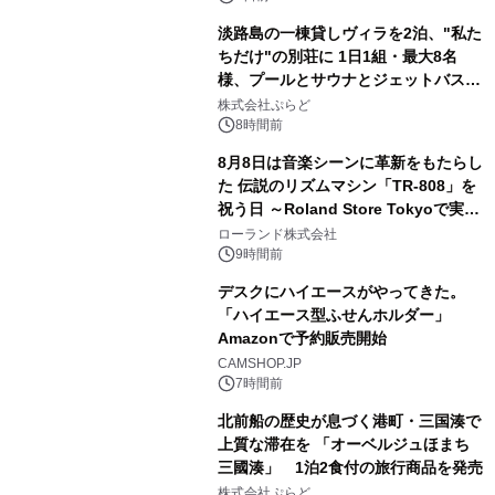
淡路島の一棟貸しヴィラを2泊、"私た
ちだけ"の別荘に 1日1組・最大8名
様、プールとサウナとジェットバス付
3
きで Villa Mon Temps AWAJIの連泊
株式会社ぷらど
素泊りプラン
8時間前
8月8日は音楽シーンに革新をもたらし
た 伝説のリズムマシン「TR-808」を
祝う日 ～Roland Store Tokyoで実機
4
を展示しての 記念キャンペーンを開
ローランド株式会社
催 英国ラジオ「NTS」の 特別プログ
9時間前
ラムや、「TR-808」を愛する伝説的
デスクにハイエースがやってきた。
アーティストを フィーチャーしたアニ
「ハイエース型ふせんホルダー」
メーションを公開～
Amazonで予約販売開始
5
CAMSHOP.JP
7時間前
北前船の歴史が息づく港町・三国湊で
上質な滞在を 「オーベルジュほまち
三國湊」 1泊2食付の旅行商品を発売
6
株式会社ぷらど