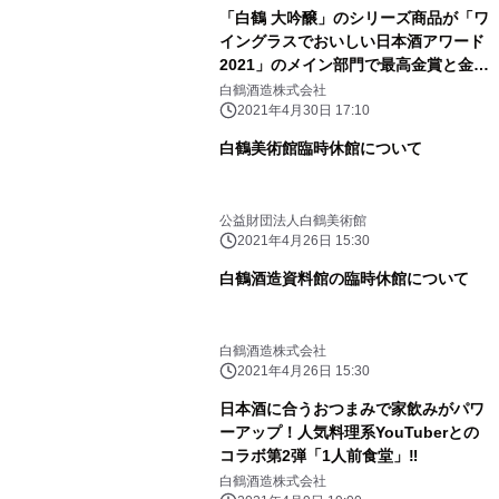
「白鶴 大吟醸」のシリーズ商品が「ワ
イングラスでおいしい日本酒アワード
2021」のメイン部門で最高金賞と金賞
を受賞
白鶴酒造株式会社
2021年4月30日 17:10
白鶴美術館臨時休館について
公益財団法人白鶴美術館
2021年4月26日 15:30
白鶴酒造資料館の臨時休館について
白鶴酒造株式会社
2021年4月26日 15:30
日本酒に合うおつまみで家飲みがパワ
ーアップ！人気料理系YouTuberとの
コラボ第2弾「1人前食堂」‼
白鶴酒造株式会社