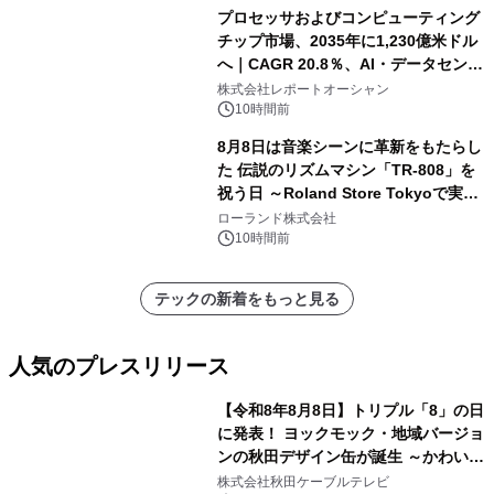
プロセッサおよびコンピューティング
チップ市場、2035年に1,230億米ドル
へ｜CAGR 20.8％、AI・データセンタ
ー需要が成長を牽引
株式会社レポートオーシャン
10時間前
8月8日は音楽シーンに革新をもたらし
た 伝説のリズムマシン「TR-808」を
祝う日 ～Roland Store Tokyoで実機
を展示しての 記念キャンペーンを開
ローランド株式会社
催 英国ラジオ「NTS」の 特別プログ
10時間前
ラムや、「TR-808」を愛する伝説的
アーティストを フィーチャーしたアニ
テックの新着をもっと見る
メーションを公開～
人気のプレスリリース
【令和8年8月8日】トリプル「8」の日
に発表！ ヨックモック・地域バージョ
ンの秋田デザイン缶が誕生 ～かわいい
1
秋田犬の子犬と秋田の四季と名所を巡
株式会社秋田ケーブルテレビ