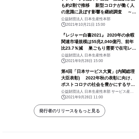
も約2割で推移 新型コロナが働く人
の意識に及ぼす影響を継続調査 ～第
7回「働く人の意識調査」
公益財団法人 日本生産性本部
2021年10月21日 15:00
『レジャー白書2021』 2020年の余暇
関連市場規模は55兆2,040億円、前年
比23.7％減 巣ごもり需要で在宅レジ
ャーの参加人口が上位に、 旅行や外食
公益財団法人 日本生産性本部
は大幅減
2021年9月28日 15:00
第4回「日本サービス大賞」(内閣総理
大臣表彰) 2022年秋の表彰に向け、
ポストコロナの社会を豊かにするサー
ビスを募集 【応募受付：2021年11月1
公益財団法人 日本生産性本部 サービス産業
生産性協議会(SPRING)
日(月)～12月20日(月)】 応募説明会を
2021年9月28日 11:00
10月5日(火)オンラインにて開催予定
発行者のリリースをもっと見る