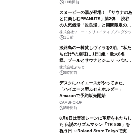
るパッケージ～ 9月1日(火)秋田県内で
11時間前
販売開始
スヌーピーの湯が登場！ 「サウナのあ
とに楽しむPEANUTS」第2弾 渋谷
の人気銭湯「改良湯」と期間限定のコ
2
ラボレーション サウナイキタイコラ
株式会社ソニー・クリエイティブプロダクツ
ボグッズも発売決定！
1日前
淡路島の一棟貸しヴィラを2泊、"私た
ちだけ"の別荘に 1日1組・最大8名
様、プールとサウナとジェットバス付
3
きで Villa Mon Temps AWAJIの連泊
株式会社ぷらど
素泊りプラン
9時間前
デスクにハイエースがやってきた。
「ハイエース型ふせんホルダー」
Amazonで予約販売開始
4
CAMSHOP.JP
8時間前
8月8日は音楽シーンに革新をもたらし
た 伝説のリズムマシン「TR-808」を
祝う日 ～Roland Store Tokyoで実機
5