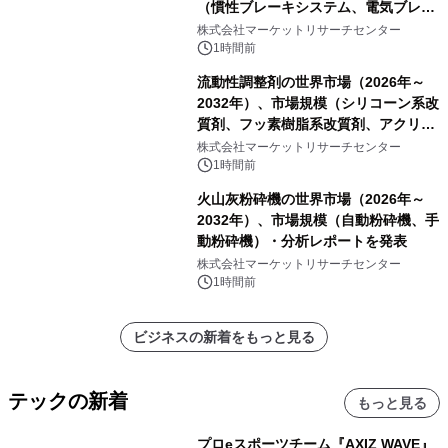
（慣性ブレーキシステム、電気ブレー
キシステム、その他）・分析レポート
株式会社マーケットリサーチセンター
を発表
1時間前
流動性調整剤の世界市場（2026年～
2032年）、市場規模（シリコーン系改
質剤、フッ素樹脂系改質剤、アクリル
系改質剤、ポリウレタン系改質剤、ワ
株式会社マーケットリサーチセンター
ックス系改質剤）・分析レポートを発
1時間前
表
火山灰粉砕機の世界市場（2026年～
2032年）、市場規模（自動粉砕機、手
動粉砕機）・分析レポートを発表
株式会社マーケットリサーチセンター
1時間前
ビジネスの新着をもっと見る
テックの新着
もっと見る
プロeスポーツチーム『AXIZ WAVE』