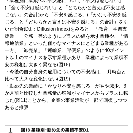
・業種別に業績への不安感について「不安は感じない」
(「全く不安は感じない」と「どちらかと言えば不安は感
じない」の合計)から「不安を感じる」(「かなり不安を感
じる」と「どちらかと言えば不安を感じる」の合計）を引
いた割合(D.I.：Diffusion Index)をみると、「教育、学習支
援業」「公務」等のようにプラスの値を示す業種や、「情
報通信業」といった僅かなマイナスにとどまる業種がある
一方、「卸売業」「運輸業、郵便業」のように40ポイン
ト以上のマイナスを示す業種があり、業種によって業績不
安の様相は大きく異なる(図18)
・今後の自分自身の雇用についての不安感は、1月時点と
比べて大きな変化はない(図19)
・勤め先の業績に「かなり不安を感じる」がやや減少、3
か月前と比較した業務量の増減がマイナスからプラスに転
じた(図11)ことから、企業の事業活動が一部で回復しつつ
あると推察