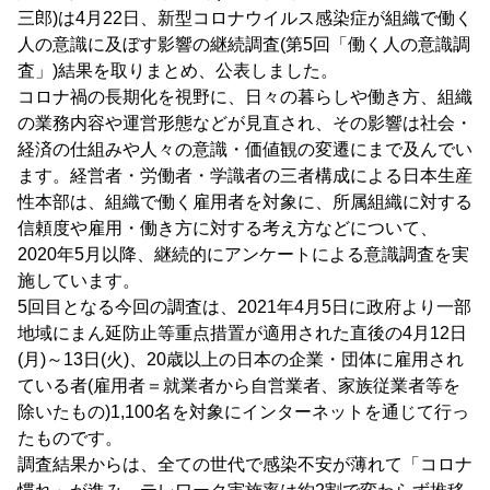
三郎)は4月22日、新型コロナウイルス感染症が組織で働く
人の意識に及ぼす影響の継続調査(第5回「働く人の意識調
査」)結果を取りまとめ、公表しました。
コロナ禍の長期化を視野に、日々の暮らしや働き方、組織
の業務内容や運営形態などが見直され、その影響は社会・
経済の仕組みや人々の意識・価値観の変遷にまで及んでい
ます。経営者・労働者・学識者の三者構成による日本生産
性本部は、組織で働く雇用者を対象に、所属組織に対する
信頼度や雇用・働き方に対する考え方などについて、
2020年5月以降、継続的にアンケートによる意識調査を実
施しています。
5回目となる今回の調査は、2021年4月5日に政府より一部
地域にまん延防止等重点措置が適用された直後の4月12日
(月)～13日(火)、20歳以上の日本の企業・団体に雇用され
ている者(雇用者＝就業者から自営業者、家族従業者等を
除いたもの)1,100名を対象にインターネットを通じて行っ
たものです。
調査結果からは、全ての世代で感染不安が薄れて「コロナ