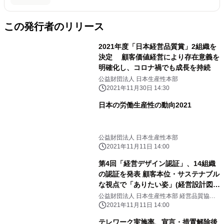
この発行者のリリース
2021年度「日本経営品質賞」2組織を
決定 顧客価値経営により存在意義を
明確化し、コロナ禍でも成長を持続
公益財団法人 日本生産性本部
2021年11月30日 14:30
日本の労働生産性の動向2021
公益財団法人 日本生産性本部
2021年11月11日 14:00
第4回「経営デザイン認証」、14組織
の認証を発表 顧客本位・サステナブル
な視点で「ありたい姿」(経営設計図)
を 「見える化」し組織一体での生産性
公益財団法人 日本生産性本部 経営品質協議
会
改革、事業承継につなげる
2021年11月11日 14:00
テレワーク実施率、宣言・措置解除後