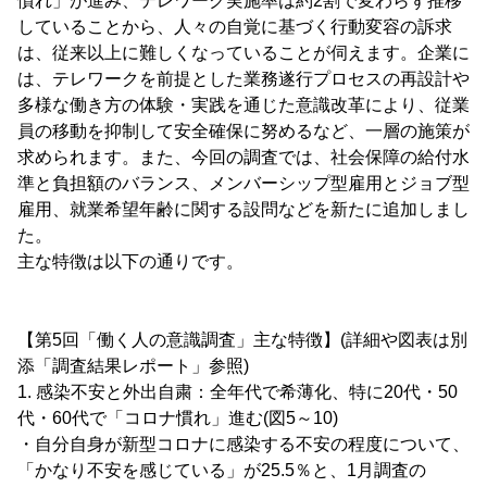
慣れ」が進み、テレワーク実施率は約2割で変わらず推移
していることから、人々の自覚に基づく行動変容の訴求
は、従来以上に難しくなっていることが伺えます。企業に
は、テレワークを前提とした業務遂行プロセスの再設計や
多様な働き方の体験・実践を通じた意識改革により、従業
員の移動を抑制して安全確保に努めるなど、一層の施策が
求められます。また、今回の調査では、社会保障の給付水
準と負担額のバランス、メンバーシップ型雇用とジョブ型
雇用、就業希望年齢に関する設問などを新たに追加しまし
た。
主な特徴は以下の通りです。
【第5回「働く人の意識調査」主な特徴】(詳細や図表は別
添「調査結果レポート」参照)
1. 感染不安と外出自粛：全年代で希薄化、特に20代・50
代・60代で「コロナ慣れ」進む(図5～10)
・自分自身が新型コロナに感染する不安の程度について、
「かなり不安を感じている」が25.5％と、1月調査の