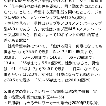
や転勤の命令があった場合は受け入れる」、ジョブ型雇用
を「仕事内容や勤務条件を優先し、同じ勤め先にはこだわ
らない」として、希望する雇用形態を聞いたところ、ジョ
ブ型が58.7％、メンバーシップ型が41.3％(図26)
・性別で見ると、男性はジョブ型54.0％／メンバーシップ
型46.0％である一方、女性はジョブ型64.5％／メンバーシ
ップ型35.5％と、性別によって10ポイントの統計的有意
差がある(図27)
・就業希望年齢について、「働ける限り、何歳になっても
働きたい」が35.5％で最多、次いで「61～65歳まで」
30.9％、「56～60歳まで」14.6％、「66～70歳まで」
13.4％、「55歳まで」5.5％(図28)。性別でみると、男性
は「61～65歳まで」が34.9％で最多、「何歳になっても
働きたい」は32.3％。女性は「何歳になっても働きたい」
が39.5％で最多、「61～65歳まで」は26.0％(図29)
5. 働き方の変化：テレワーク実施率は約2割で推移、宣
言・措置の影響力は低下(図44～55)
・雇用者に占めるテレワーカーの割合は2020年7月以降、