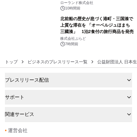
を展示しての 記念キャンペーンを開
ローランド株式会社
催 英国ラジオ「NTS」の 特別プログ
10時間前
ラムや、「TR-808」を愛する伝説的
北前船の歴史が息づく港町・三国湊で
アーティストを フィーチャーしたアニ
上質な滞在を 「オーベルジュほまち
メーションを公開～
三國湊」 1泊2食付の旅行商品を発売
6
株式会社ぷらど
7時間前
トップ
ビジネスのプレスリリース一覧
公益財団法人 日本
プレスリリース配信
サポート
関連サービス
•
運営会社