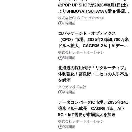
のPOP UP SHOPが2026年8月1日(土)
よりSHIBUYA TSUTAYA 6階 IP書店で
開催決定！！
株式会社ClaN Entertainment
7時間前
コパッケージド・オプティクス
（CPO）市場、2035年28億8,700万米
ドルへ拡大、CAGR36.2％｜AIデータ
センター・高速光通信需要が成長を加
株式会社レポートオーシャン
速
8時間前
北海道の採用代行「リクルーティブ」
体制強化！富良野・ニセコの人手不足
を解消
クウカン株式会社
9時間前
データコンバータIC市場、2035年141
億米ドルへ成長｜CAGR6.4％、AI・
5G・IoT需要が市場拡大を加速
株式会社レポートオーシャン
9時間前