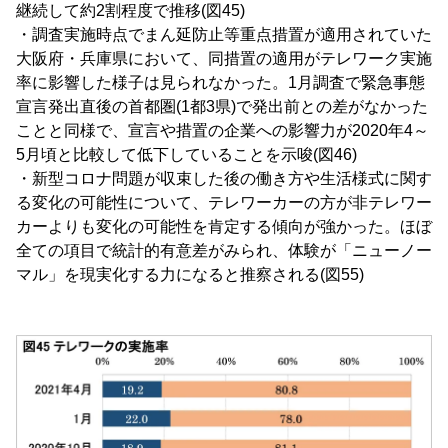
継続して約2割程度で推移(図45)
・調査実施時点でまん延防止等重点措置が適用されていた
大阪府・兵庫県において、同措置の適用がテレワーク実施
率に影響した様子は見られなかった。1月調査で緊急事態
宣言発出直後の首都圏(1都3県)で発出前との差がなかった
ことと同様で、宣言や措置の企業への影響力が2020年4～
5月頃と比較して低下していることを示唆(図46)
・新型コロナ問題が収束した後の働き方や生活様式に関す
る変化の可能性について、テレワーカーの方が非テレワー
カーよりも変化の可能性を肯定する傾向が強かった。ほぼ
全ての項目で統計的有意差がみられ、体験が「ニューノー
マル」を現実化する力になると推察される(図55)