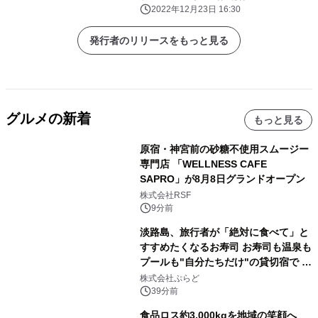
2022年12月23日 16:30
発行者のリリースをもっと見る
グルメの新着
もっと見る
原宿・神宮前の砂糖不使用スムージー
専門店 「WELLNESS CAFE
SAPRO」が8月8日グランドオープン
株式会社RSF
9分前
淡路島、旅行者が「絶対に食べて」と
すすめたくなるお寿司 お寿司も温泉も
プールも"自分たちだけ"の貸切宿で 1
日1組限定「岩屋温泉 絵島別庭 海と
株式会社ぷらど
森」の握り寿司プラン
39分前
食品ロス約3,000kgを地域の笑顔へ