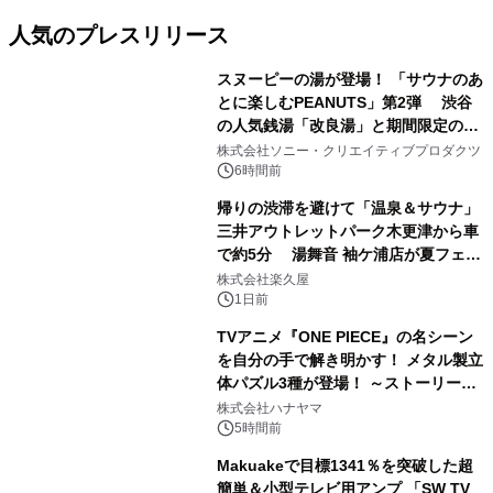
人気のプレスリリース
スヌーピーの湯が登場！ 「サウナのあ
とに楽しむPEANUTS」第2弾 渋谷
の人気銭湯「改良湯」と期間限定のコ
1
ラボレーション サウナイキタイコラ
株式会社ソニー・クリエイティブプロダクツ
ボグッズも発売決定！
6時間前
帰りの渋滞を避けて「温泉＆サウナ」
三井アウトレットパーク木更津から車
で約5分 湯舞音 袖ケ浦店が夏フェア
2
メニューを提供
株式会社楽久屋
1日前
TVアニメ『ONE PIECE』の名シーン
を自分の手で解き明かす！ メタル製立
体パズル3種が登場！ ～ストーリーと
3
ギミックが融合した 大人の体験型パズ
株式会社ハナヤマ
ルが8月7日(金)12時より先行予約受付
5時間前
開始～
Makuakeで目標1341％を突破した超
簡単＆小型テレビ用アンプ 「SW TV