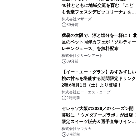
40社とともに地域交流を育む 「こど
も食堂フェスタデピッコリーナ」を9
月5日(土)開催
株式会社マザーズ
39分前
猛暑の大阪で、涼と塩分を一杯に！ 北
区のペット同伴カフェが「ソルティー
レモンジュース」を無料配布
株式会社グリーンアート
39分前
【イー・エー・グラン】みずみずしい
桃の甘みを堪能する期間限定ドリンク
2種が8月1日（土）より登場！
株式会社ピー・エス・コープ
2時間前
セレッソ大阪の2026／27シーズン開
幕戦に 「ウメダチーズラボ」が出店！
限定スイーツ販売＆選手直筆サイング
ッズが当たる抽選会を 8月8日に開催
株式会社ヤマタカ
3時間前