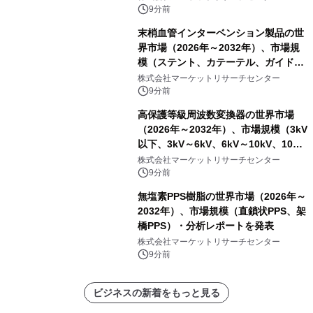
レポートを発表
9分前
末梢血管インターベンション製品の世
界市場（2026年～2032年）、市場規
模（ステント、カテーテル、ガイドワ
イヤー、シース、下大静脈フィルタ
株式会社マーケットリサーチセンター
ー、その他）・分析レポートを発表
9分前
高保護等級周波数変換器の世界市場
（2026年～2032年）、市場規模（3kV
以下、3kV～6kV、6kV～10kV、10kV
超）・分析レポートを発表
株式会社マーケットリサーチセンター
9分前
無塩素PPS樹脂の世界市場（2026年～
2032年）、市場規模（直鎖状PPS、架
橋PPS）・分析レポートを発表
株式会社マーケットリサーチセンター
9分前
ビジネスの新着をもっと見る