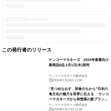
この発行者のリリース
ケンコーマヨネーズ 2024年春夏向け
新商品8品 2月1日(木)発売
ケンコーマヨネーズ株式会社
2024年1月24日 11:00
“見つめなおす、和食のちから”日本の
食文化の魅力を世界に伝える ケンコ
ーマヨネーズから和惣菜の新ブランド
誕生 『WABI-DELI』(わびでり) 2品
ケンコーマヨネーズ株式会社
2月1日(木)発売
2024年1月17日 11:30