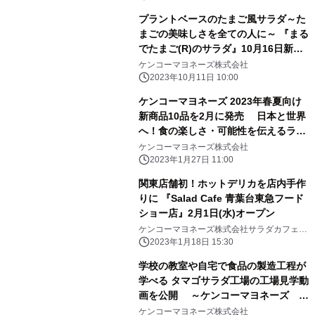
プラントベースのたまご風サラダ～た
まごの美味しさを全ての人に～ 『まる
でたまご(R)のサラダ』10月16日新発
売
ケンコーマヨネーズ株式会社
2023年10月11日 10:00
ケンコーマヨネーズ 2023年春夏向け
新商品10品を2月に発売 日本と世界
へ！食の楽しさ・可能性を伝えるライ
ンナップ
ケンコーマヨネーズ株式会社
2023年1月27日 11:00
関東店舗初！ホットデリカを店内手作
りに 『Salad Cafe 青葉台東急フード
ショー店』2月1日(水)オープン
ケンコーマヨネーズ株式会社サラダカフェ株
式会社
2023年1月18日 15:30
学校の教室や自宅で食品の製造工程が
学べる タマゴサラダ工場の工場見学動
画を公開 ～ケンコーマヨネーズ 厚
木工場編～
ケンコーマヨネーズ株式会社