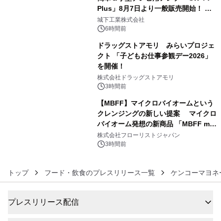
Plus」8月7日より一般販売開始！ ケ
4
ーブル1本つなぐだけ、テレビの音が
城下工業株式会社
ぐっと豊かに
6時間前
ドラッグストアモリ みらいプロジェ
クト 「子どもお仕事参観デー2026」
を開催！
5
株式会社ドラッグストアモリ
3時間前
【MBFF】マイクロバイオームという
クレンジングの新しい提案 マイクロ
バイオーム発想の新商品 「MBFF mb
6
クレンジングPRO」を2026年8月6日
株式会社フローリストジャパン
発売
3時間前
トップ
フード・飲食のプレスリリース一覧
ケンコーマヨネ
プレスリリース配信