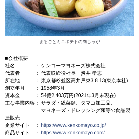
まるごとミニポテトの肉じゃが
■会社概要
社名 ： ケンコーマヨネーズ株式会社
代表者 ： 代表取締役社長 炭井 孝志
所在地 ： 東京都杉並区高井戸東3-8-13(東京本社)
創立年月 ： 1958年3月
資本金 ： 54億2,403万円(2021年3月末現在)
主な事業内容： サラダ・総菜類、タマゴ加工品、
マヨネーズ・ドレッシング類等の食品製
造販売
企業サイト ：
https://www.kenkomayo.co.jp/
商品サイト ：
https://www.kenkomayo.com/