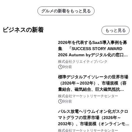
グルメの新着をもっと見る
ビジネスの新着
もっと見る
2026年を代表するSaaS導入事例を募
集 「SUCCESS STORY AWARD
2026 Autumn byデジタル化の窓口」
開催
株式会社クリエイティブバンク
9分前
標準デジタルアイソレータの世界市場
（2026年～2032年）、市場規模（容
量結合、磁気結合、巨大磁気抵抗
（GMR））・分析レポートを発表
株式会社マーケットリサーチセンター
9分前
パルス放電ヘリウムイオン化ガスクロ
マトグラフの世界市場（2026年～
2032年）、市場規模（オンラインモニ
タリング型、ラボラトリー型）・分析
株式会社マーケットリサーチセンター