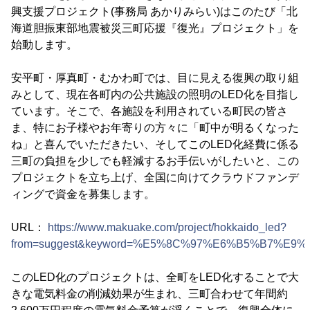
興支援プロジェクト(事務局 あかりみらい)はこのたび「北
海道胆振東部地震被災三町応援『復光』プロジェクト」を
始動します。
安平町・厚真町・むかわ町では、目に見える復興の取り組
みとして、現在各町内の公共施設の照明のLED化を目指し
ています。そこで、各施設を利用されている町民の皆さ
ま、特にお子様やお年寄りの方々に「町中が明るくなった
ね」と喜んでいただきたい、そしてこのLED化経費に係る
三町の負担を少しでも軽減するお手伝いがしたいと、この
プロジェクトを立ち上げ、全国に向けてクラウドファンデ
ィングで資金を募集します。
URL：
https://www.makuake.com/project/hokkaido_led?
from=suggest&keyword=%E5%8C%97%E6%B5%B7%E9%81
このLED化のプロジェクトは、全町をLED化することで大
きな電気料金の削減効果が生まれ、三町合わせて年間約