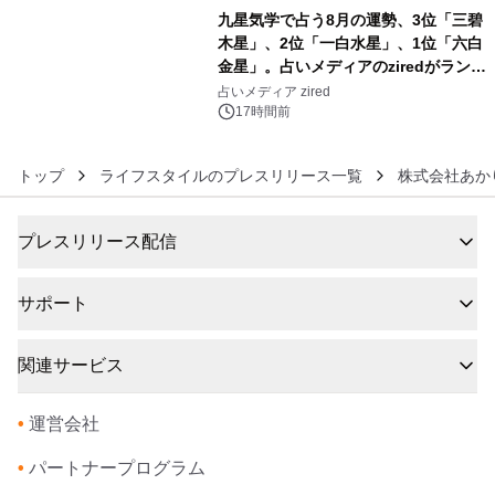
九星気学で占う8月の運勢、3位「三碧
木星」、2位「一白水星」、1位「六白
金星」。占いメディアのziredがランキ
6
ングを発表
占いメディア zired
17時間前
トップ
ライフスタイルのプレスリリース一覧
株式会社あか
プレスリリース配信
サポート
関連サービス
•
運営会社
•
パートナープログラム