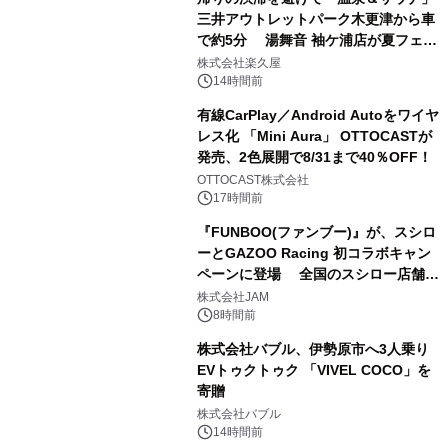
三井アウトレットパーク木更津から車
で約5分 湯舞音 袖ケ浦店が夏フェア
2
メニューを提供
株式会社楽久屋
14時間前
有線CarPlay／Android Autoをワイヤ
レス化 「Mini Aura」 OTTOCASTが
発売、2色展開で8/31まで40％OFF！
3
OTTOCAST株式会社
17時間前
『FUNBOO(ファンブー)』が、スシロ
ーとGAZOO Racing 初コラボキャン
ペーンに登場 全国のスシロー店舗で
4
GR 4車種の FUNBOO(ミニカー)付き
株式会社JAM
メニューが展開されます
8時間前
株式会社バブル、伊勢原市へ3人乗り
EVトゥクトゥク 「VIVEL COCO」を
寄贈
5
株式会社バブル
14時間前