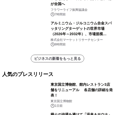
が全国へ
フラワーライフ振興協議会
7時間前
アルミニウム・ジルコニウム合金スパ
ッタリングターゲットの世界市場
（2026年～2032年）、市場規模
（0.995、0.999、その他）・分析レポ
株式会社マーケットリサーチセンター
ートを発表
8時間前
ビジネスの新着をもっと見る
人気のプレスリリース
東京国立博物館、館内レストラン3店
舗をリニューアル 各店舗の詳細を発
表！
1
東京国立博物館
1日前
帰りの渋滞を避けて「温泉＆サウナ」