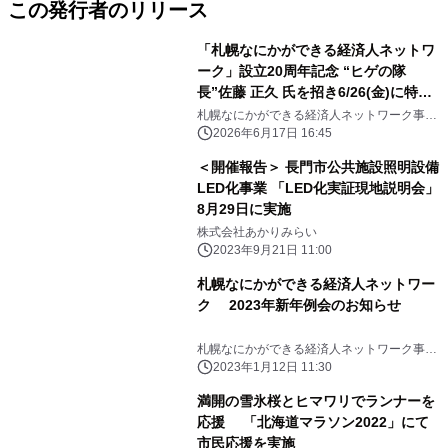
この発行者のリリース
「札幌なにかができる経済人ネットワ
ーク」設立20周年記念 “ヒゲの隊
長”佐藤 正久 氏を招き6/26(金)に特別
例会を開催
札幌なにかができる経済人ネットワーク事務
局
2026年6月17日 16:45
＜開催報告＞ 長門市公共施設照明設備
LED化事業 「LED化実証現地説明会」
8月29日に実施
株式会社あかりみらい
2023年9月21日 11:00
札幌なにかができる経済人ネットワー
ク 2023年新年例会のお知らせ
札幌なにかができる経済人ネットワーク事務
局
2023年1月12日 11:30
満開の雪氷桜とヒマワリでランナーを
応援 「北海道マラソン2022」にて
市民応援を実施