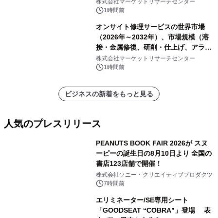
表
株式会社マーケットリサーチセンター
1時間前
オンサイト修理サービスの世界市場
（2026年～2032年）、市場規模（溶
接・金属修復、研削・仕上げ、アライ
メント、その他）・分析レポートを発
株式会社マーケットリサーチセンター
表
1時間前
ビジネスの新着をもっと見る
人気のプレスリリース
PEANUTS BOOK FAIR 2026が スヌ
ーピーの誕生日の8月10日より 全国の
書店123店舗で開催！
1
株式会社ソニー・クリエイティブプロダクツ
7時間前
エリミネーター/SE専用シート
「GOODSEAT “COBRA”」登場 表