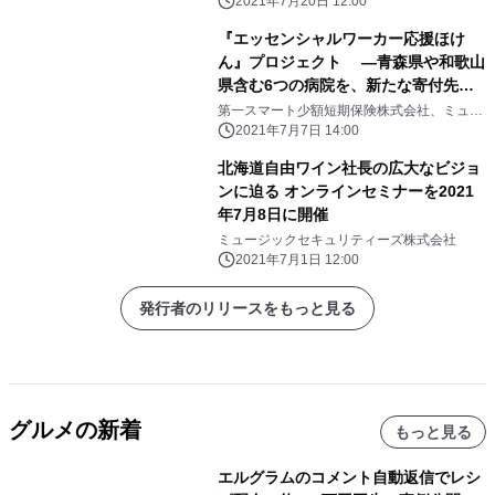
2021年7月20日 12:00
『エッセンシャルワーカー応援ほけ
ん』プロジェクト ―青森県や和歌山
県含む6つの病院を、新たな寄付先に
追加―
第一スマート少額短期保険株式会社、ミュー
ジックセキュリティーズ株式会社
2021年7月7日 14:00
北海道自由ワイン社長の広大なビジョ
ンに迫る オンラインセミナーを2021
年7月8日に開催
ミュージックセキュリティーズ株式会社
2021年7月1日 12:00
発行者のリリースをもっと見る
グルメの新着
もっと見る
エルグラムのコメント自動返信でレシ