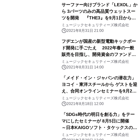
サーファー向けブランド「LEXOL」か
ら 3パーツのみの高品質ウェットスー
ツを開発 『THE3』を9月1日から自
社ECサイトで販売開始
ミュージックセキュリティーズ株式会社
2021年8月31日 21:00
フヂエンが国産の新型電動キックボー
ド開発に手ごたえ 2022年春の一般
販売を目指し、開発資金のファンドを
募集
ミュージックセキュリティーズ株式会社
2021年8月31日 14:00
「メイド・イン・ジャパンの潜在力」
ヨコイ・東洋スチールから ゲストを迎
え、合同オンラインセミナーを9月2日
(木)に開催
ミュージックセキュリティーズ株式会社
2021年8月18日 12:00
「SDGs時代の明日を創る力」をテー
マにしたセミナーが 8月5日に開催
～日本KAIGOソフト・タケックスの社
長が登壇～
ミュージックセキュリティーズ株式会社