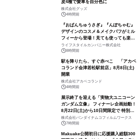
皮4種で愛車を自分色に
2
株式会社グッズ
4時間前
『おぱんちゅうさぎ』『んぽちゃむ』
デザインのコスメ＆メイクパフがミル
フィーから登場！見ても使っても楽し
3
い、ポップでキュートなコレクショ
ライフスタイルカンパニー株式会社
ン。
8時間前
駅を降りたら、すぐ赤べこ 「アカベ
コランド会津若松駅前店」8月8日(土)
開業
4
株式会社アカベコランド
4時間前
展示終了を迎える「実物大ユニコーン
ガンダム立像」 フィナーレ企画始動！
8月22日(土)から10日間限定で 特別映
5
像『UNICORN GUNDAM Statue ―
株式会社バンダイナムコフィルムワークス
BEYOND POSSIBILITY ―』を上映！
7時間前
Makuake公開初日に応援購入総額300