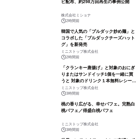
ピ配布、約298万回再生の事例公開
株式会社ミショナ
2時間前
韓国で人気の「ブルダック炒め麺」と
コラボした「ブルダックチーズハット
グ」を新発売
ミニストップ株式会社
2時間前
「クランキー唐揚げ」と対象のおにぎ
りまたはサンドイッチ1個を一緒に買
うと 対象のドリンク１本無料レシート
クーポンもらえる！※1
ミニストップ株式会社
3時間前
桃の香り広がる、幸せパフェ。完熟白
桃パフェ／得盛白桃パフェ
ミニストップ株式会社
3時間前