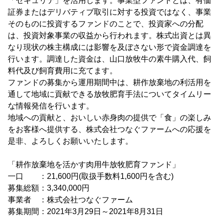
「セキュリテ」を活用します。事業型ファンドとは、有価
証券またはデリバティブ取引に対する投資ではなく、事業
そのものに投資するファンドのことで、投資家への分配
は、投資対象事業の収益から行われます。株式出資とは異
なり現状の株主構成には影響を及ぼさない形で資金調達を
行います。調達した資金は、山口放牧牛の素牛購入代、飼
料代及び飼育費用に充てます。
ファンドの募集から運用期間中は、耕作放棄地の利活用を
通して地域に貢献できる放牧肥育手法についてタイムリー
な情報発信を行います。
地域への貢献と、おいしい赤身肉の提供で「食」の楽しみ
をお客様へ提供する、株式会社つなぐファームへの応援を
是非、よろしくお願いいたします。
「耕作放棄地を活かす肉用牛放牧肥育ファンド」
一口 ：21,600円(取扱手数料1,600円を含む)
募集総額：3,340,000円
事業者 ：株式会社つなぐファーム
募集期間：2021年3月29日～2021年8月31日