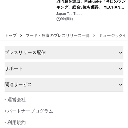
万円超を達成、Makuake「今日のラン
キング」総合3位も獲得。 YECHAN音
6
浴シンギングボウル第2弾の大型サイ
Japan Top Trade
ズ（XL・2XL・3XL）を先行販売中
9時間前
トップ
フード・飲食のプレスリリース一覧
ミュージックセ
プレスリリース配信
サポート
関連サービス
•
運営会社
•
パートナープログラム
•
利用規約