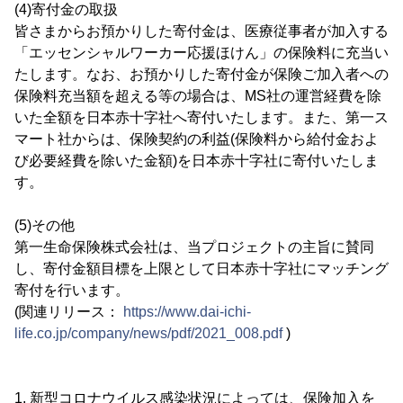
(4)寄付金の取扱
皆さまからお預かりした寄付金は、医療従事者が加入する
「エッセンシャルワーカー応援ほけん」の保険料に充当い
たします。なお、お預かりした寄付金が保険ご加入者への
保険料充当額を超える等の場合は、MS社の運営経費を除
いた全額を日本赤十字社へ寄付いたします。また、第一ス
マート社からは、保険契約の利益(保険料から給付金およ
び必要経費を除いた金額)を日本赤十字社に寄付いたしま
す。
(5)その他
第一生命保険株式会社は、当プロジェクトの主旨に賛同
し、寄付金額目標を上限として日本赤十字社にマッチング
寄付を行います。
(関連リリース：
https://www.dai-ichi-
life.co.jp/company/news/pdf/2021_008.pdf
)
1. 新型コロナウイルス感染状況によっては、保険加入を