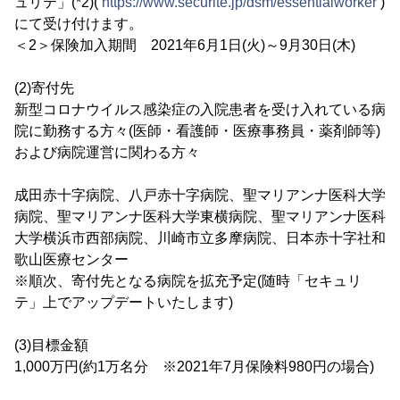
ュリテ」(*2)(
https://www.securite.jp/dsm/essentialworker
)
にて受け付けます。
＜2＞保険加入期間 2021年6月1日(火)～9月30日(木)
(2)寄付先
新型コロナウイルス感染症の入院患者を受け入れている病
院に勤務する方々(医師・看護師・医療事務員・薬剤師等)
および病院運営に関わる方々
成田赤十字病院、八戸赤十字病院、聖マリアンナ医科大学
病院、聖マリアンナ医科大学東横病院、聖マリアンナ医科
大学横浜市西部病院、川崎市立多摩病院、日本赤十字社和
歌山医療センター
※順次、寄付先となる病院を拡充予定(随時「セキュリ
テ」上でアップデートいたします)
(3)目標金額
1,000万円(約1万名分 ※2021年7月保険料980円の場合)