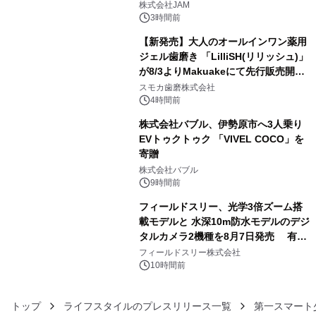
GR 4車種の FUNBOO(ミニカー)付き
株式会社JAM
メニューが展開されます
3時間前
【新発売】大人のオールインワン薬用
ジェル歯磨き 「LilliSH(リリッシュ)」
が8/3よりMakuakeにて先行販売開
4
始！
スモカ歯磨株式会社
4時間前
株式会社バブル、伊勢原市へ3人乗り
EVトゥクトゥク 「VIVEL COCO」を
寄贈
5
株式会社バブル
9時間前
フィールドスリー、光学3倍ズーム搭
載モデルと 水深10m防水モデルのデジ
タルカメラ2機種を8月7日発売 有効
6
約1300万画素、用途別に選べるコンデ
フィールドスリー株式会社
ジ新登場
10時間前
トップ
ライフスタイルのプレスリリース一覧
第一スマート