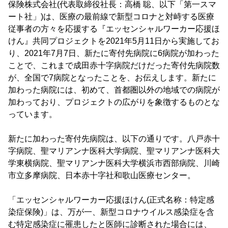
保険株式会社(代表取締役社長：高橋 聡、以下「第一スマ
ート社」)は、医療の最前線で新型コロナと対峙する医療
従事者の方々を応援する『エッセンシャルワーカー応援ほ
けん』共同プロジェクトを2021年5月11日から実施してお
り、2021年7月7日、新たに寄付先病院に6病院が加わった
ことで、これまで成田赤十字病院だけだった寄付先病院数
が、全国で7病院となったことを、お伝えします。新たに
加わった病院には、初めて、首都圏以外の地域での病院が
加わっており、プロジェクトの広がりを象徴するものとな
っています。
新たに加わった寄付先病院は、以下の通りです。八戸赤十
字病院、聖マリアンナ医科大学病院、聖マリアンナ医科大
学東横病院、聖マリアンナ医科大学横浜市西部病院、川崎
市立多摩病院、日本赤十字社和歌山医療センター。
「エッセンシャルワーカー応援ほけん(正式名称：特定感
染症保険)」は、万が一、新型コロナウイルス感染症を含
む特定感染症に罹患したと医師に診断された場合には、