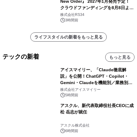
New Order』 2027年1月発売予定！
クラウドファンディングを8月8日より
開始
株式会社RS34
3時間前
ライフスタイルの新着をもっと見る
テックの新着
もっと見る
アイスマイリー、「Claude徹底解
説」を公開！ChatGPT・Copilot・
Gemini・Claudeを機能別／業務別に
比較―自社に合う生成AIの選び方がわ
株式会社アイスマイリー
かる実践ガイド
5時間前
アスクル、新代表取締役社長CEOに成
松 岳志が就任
アスクル株式会社
6時間前