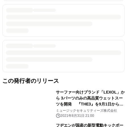
この発行者のリリース
サーファー向けブランド「LEXOL」か
ら 3パーツのみの高品質ウェットスー
ツを開発 『THE3』を9月1日から自
社ECサイトで販売開始
ミュージックセキュリティーズ株式会社
2021年8月31日 21:00
フヂエンが国産の新型電動キックボー