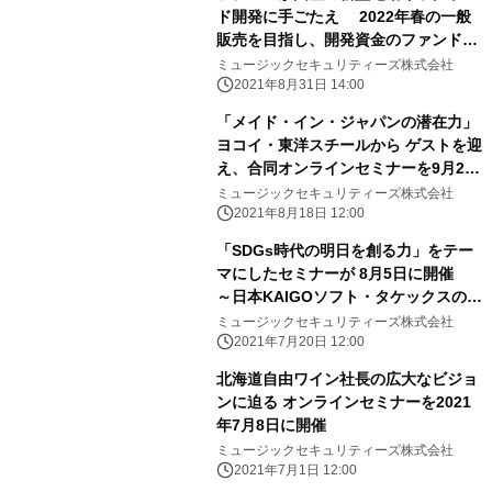
ド開発に手ごたえ 2022年春の一般
販売を目指し、開発資金のファンドを
募集
ミュージックセキュリティーズ株式会社
2021年8月31日 14:00
「メイド・イン・ジャパンの潜在力」
ヨコイ・東洋スチールから ゲストを迎
え、合同オンラインセミナーを9月2日
(木)に開催
ミュージックセキュリティーズ株式会社
2021年8月18日 12:00
「SDGs時代の明日を創る力」をテー
マにしたセミナーが 8月5日に開催
～日本KAIGOソフト・タケックスの社
長が登壇～
ミュージックセキュリティーズ株式会社
2021年7月20日 12:00
北海道自由ワイン社長の広大なビジョ
ンに迫る オンラインセミナーを2021
年7月8日に開催
ミュージックセキュリティーズ株式会社
2021年7月1日 12:00