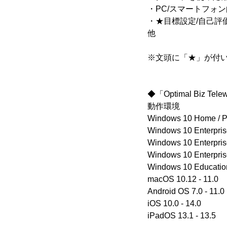
・PC/スマートフォン
・★目標設定/自己評
他
※文頭に「★」が付
◆「Optimal Biz Te
動作環境
Windows 10 Home / 
Windows 10 Enterpri
Windows 10 Enterpri
Windows 10 Enterpri
Windows 10 Educatio
macOS 10.12 - 11.0
Android OS 7.0 - 11.0
iOS 10.0 - 14.0
iPadOS 13.1 - 13.5