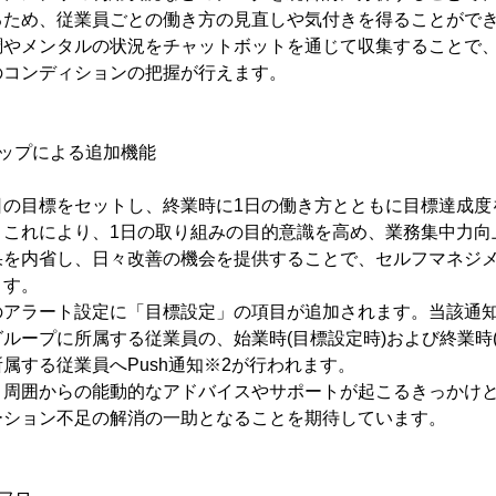
るため、従業員ごとの働き方の見直しや気付きを得ることがで
調やメンタルの状況をチャットボットを通じて収集することで
のコンディションの把握が行えます。
ップによる追加機能
日の目標をセットし、終業時に1日の働き方とともに目標達成度
。これにより、1日の取り組みの目的意識を高め、業務集中力向
果を内省し、日々改善の機会を提供することで、セルフマネジ
ます。
のアラート設定に「目標設定」の項目が追加されます。当該通知
ループに所属する従業員の、始業時(目標設定時)および終業時(
属する従業員へPush通知※2が行われます。
、周囲からの能動的なアドバイスやサポートが起こるきっかけ
ーション不足の解消の一助となることを期待しています。