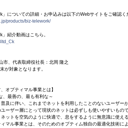
 Telework」についての詳細・お申込みは以下のWebサイトをご確認
.jp/products/biz-telework/
elework」紹介動画はこちら。
BItd_Ck
山市、代表取締役社長：北岡 隆之
ac端末が対象となります。
す、オプティマル事業とは】
最適な、最善の、最も有利な～
ト普及に伴い、これまでネットを利用したことのないユーザー
のユーザー層にとって現状のネットは必ずしも使いやすいもの
、ネットを空気のように快適で、息をするように無意識に使え
ティマル事業とは、そのためのオプティム独自の最適化技術に