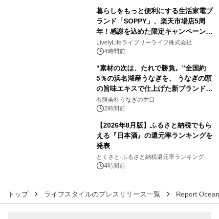
ラムや、「TR-808」を愛する伝説的
暮らしをもっと便利にする生活家電ブ
アーティストを フィーチャーしたアニ
ランド「SOPPY」、楽天市場店5周
メーションを公開～
年！感謝を込めた限定キャンペーンを
4
8月10日より開催
LivelyLifeライブリーライフ株式会社
4時間前
“素材の次は、たれで勝負。”全国約
5％の浜名湖産うなぎを、 うなぎの頭
の旨味エキスで仕上げた新ブランド
5
「井口の誉」誕生
有限会社うなぎの井口
2時間前
【2026年8月版】ふるさと納税でもら
える『日本酒』の還元率ランキングを
発表
6
とくさと-ふるさと納税還元率ランキング-
4時間前
トップ
ライフスタイルのプレスリリース一覧
Report Ocean