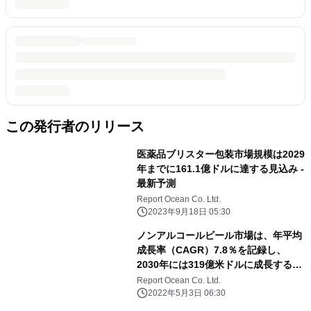
この発行者のリリース
医薬品ブリスター包装市場規模は2029
年までに161.1億ドルに達する見込み -
最新予測
Report Ocean Co. Ltd.
2023年9月18日 05:30
ノンアルコールビール市場は、年平均
成長率（CAGR）7.8％を記録し、
2030年には319億米ドルに成長すると
予測される
Report Ocean Co. Ltd.
2022年5月3日 06:30