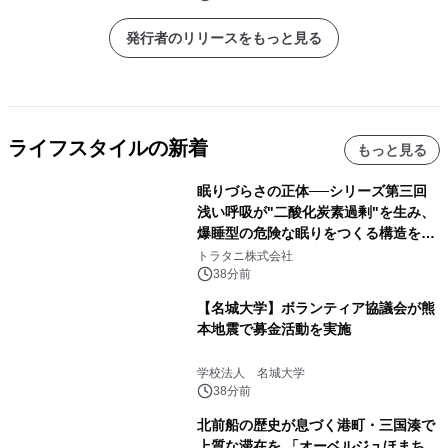
発行者のリリースをもっと見る
ライフスタイルの新着
もっと見る
眠りづらさの正体──シリーズ第三回
浅い呼吸が"二酸化炭素過剰"を生み、
爆睡型の危険な眠りをつくる構造を解
説
トラタニ株式会社
38分前
【名城大学】ボランティア協議会が熊
本地震で募金活動を実施
学校法人 名城大学
38分前
北前船の歴史が息づく港町・三国湊で
上質な滞在を 「オーベルジュほまち