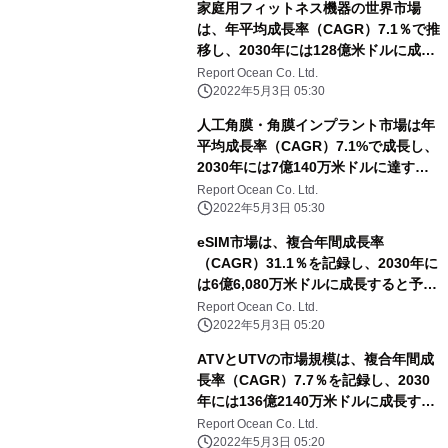
家庭用フィットネス機器の世界市場
は、年平均成長率（CAGR）7.1％で推
移し、2030年には128億米ドルに成長
すると予測
Report Ocean Co. Ltd.
2022年5月3日 05:30
人工角膜・角膜インプラント市場は年
平均成長率（CAGR）7.1%で成長し、
2030年には7億140万米ドルに達する
と予測される
Report Ocean Co. Ltd.
2022年5月3日 05:30
eSIM市場は、複合年間成長率
（CAGR）31.1％を記録し、2030年に
は6億6,080万米ドルに成長すると予測
される
Report Ocean Co. Ltd.
2022年5月3日 05:20
ATVとUTVの市場規模は、複合年間成
長率（CAGR）7.7％を記録し、2030
年には136億2140万米ドルに成長する
と予測される
Report Ocean Co. Ltd.
2022年5月3日 05:20