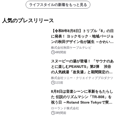
ライフスタイルの新着をもっと見る
人気のプレスリリース
【令和8年8月8日】トリプル「8」の日
に発表！ ヨックモック・地域バージョ
ンの秋田デザイン缶が誕生 ～かわいい
1
秋田犬の子犬と秋田の四季と名所を巡
株式会社秋田ケーブルテレビ
るパッケージ～ 9月1日(火)秋田県内で
4時間前
販売開始
スヌーピーの湯が登場！ 「サウナのあ
とに楽しむPEANUTS」第2弾 渋谷
の人気銭湯「改良湯」と期間限定のコ
2
ラボレーション サウナイキタイコラ
株式会社ソニー・クリエイティブプロダクツ
ボグッズも発売決定！
1日前
8月8日は音楽シーンに革新をもたらし
た 伝説のリズムマシン「TR-808」を
祝う日 ～Roland Store Tokyoで実機
3
を展示しての 記念キャンペーンを開
ローランド株式会社
催 英国ラジオ「NTS」の 特別プログ
3時間前