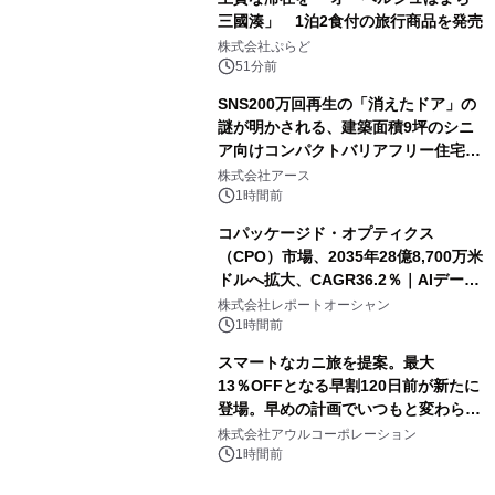
三國湊」 1泊2食付の旅行商品を発売
株式会社ぷらど
51分前
SNS200万回再生の「消えたドア」の
謎が明かされる、建築面積9坪のシニ
ア向けコンパクトバリアフリー住宅が
誕生
株式会社アース
1時間前
コパッケージド・オプティクス
（CPO）市場、2035年28億8,700万米
ドルへ拡大、CAGR36.2％｜AIデータ
センター・高速光通信需要が成長を加
株式会社レポートオーシャン
速
1時間前
スマートなカニ旅を提案。最大
13％OFFとなる早割120日前が新たに
登場。早めの計画でいつもと変わらぬ
大人の冬旅を。ー夕日ヶ浦温泉「佳松
株式会社アウルコーポレーション
苑 別邸ふうか」ー
1時間前