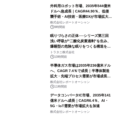
外科用ロボット市場、2035年544億米
ドルへ急成長｜CAGR44.90％、低侵
襲手術・AI技術・医療DXが市場拡大を
牽引
株式会社レポートオーシャン
9時間前
眠りづらさの正体──シリーズ第三回
浅い呼吸が"二酸化炭素過剰"を生み、
爆睡型の危険な眠りをつくる構造を解
説
トラタニ株式会社
10時間前
半導体ガス市場は2035年236億米ドル
へ、CAGR 7.4％で成長｜半導体製造
拡大・先端プロセス需要が市場成長を
加速
株式会社レポートオーシャン
11時間前
データコンバータIC市場、2035年141
億米ドルへ成長｜CAGR6.4％、AI・
5G・IoT需要が市場拡大を加速
株式会社レポートオーシャン