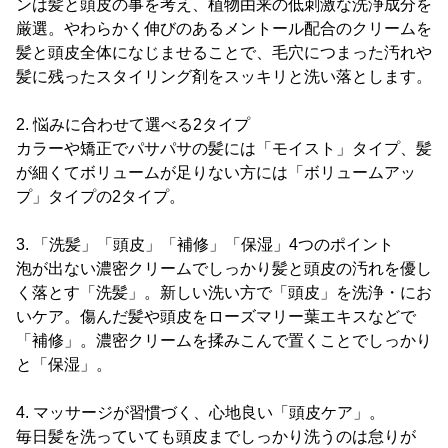
ンは髪と頭皮の事を考え、植物由来の低刺激な洗浄成分を
厳選。やわらかく伸びのあるメントール配合のクリームを
髪と頭皮全体になじませることで、毛穴につまった汚れや
髪に残ったスタイリング剤をスッキリと洗い落とします。
2. 悩みに合わせて選べる2タイプ
カラーや矯正でパサパサの髪には「モイスト」タイプ、髪
が細くてボリュームが足りない方には「ボリュームアッ
プ」タイプの2タイプ。
3. 「洗髪」「頭皮」「補修」「保湿」4つのポイント
泡が出ない濃密クリームでしっかり髪と頭皮の汚れを優し
く落とす「洗髪」。新しい洗い方で「頭皮」を洗浄・にお
いケア。傷んだ髪や頭皮をローズマリー葉エキスなどで
「補修」。濃密クリームを揉みこんで置くことでしっかり
と「保湿」。
4. マッサージが習慣づく、心地良い「頭皮ケア」。
毎日髪を洗っていても頭皮までしっかり洗うのは怠りが