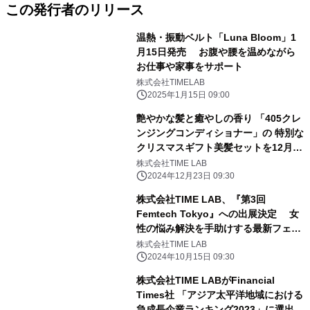
この発行者のリリース
温熱・振動ベルト「Luna Bloom」1
月15日発売 お腹や腰を温めながら
お仕事や家事をサポート
株式会社TIMELAB
2025年1月15日 09:00
艶やかな髪と癒やしの香り 「405クレ
ンジングコンディショナー」の 特別な
クリスマスギフト美髪セットを12月25
日迄販売
株式会社TIME LAB
2024年12月23日 09:30
株式会社TIME LAB、『第3回
Femtech Tokyo』への出展決定 女
性の悩み解決を手助けする最新フェム
テックを展示
株式会社TIME LAB
2024年10月15日 09:30
株式会社TIME LABがFinancial
Times社 「アジア太平洋地域における
急成長企業ランキング2023」に選出、