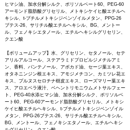
ヒマシ油、加水分解シルク、ポリソルベート60、PEG-60
アーモンド脂肪酸グリセリル、メトキシケイヒ酸エチルヘ
キシル、t-ブチルメトキシジベンゾイルメタン、PPG-26
ブテス-26、サリチル酸エチルヘキシル、BG、メントー
ル、フェノキシエタノール、エチルヘキシルグリセリン、
クエン酸
【ボリュームアップ】水、グリセリン、セタノール、セテ
アリルアルコール、ステアラミドプロピルジメチルアミ
ン、香料、パンテノール、アボカド油、セージ葉エキス、
オタネニンジン根エキス、アモジメチコン、カミツレ花エ
キス、プルヌスセロチナ樹皮エキス、ローズマリー葉エキ
ス、アロエベラ液汁、ベヘントリモニウムメトサルフェー
ト、PEG-40水添ヒマシ油、加水分解シルク、ポリソルベ
ート60、PEG-60アーモンド脂肪酸グリセリル、メトキシ
ケイヒ酸エチルヘキシル、t-ブチルメトキシジベンゾイル
メタン、PPG-26ブテス-26、サリチル酸エチルヘキシル、
BG、メントール、フェノキシエタノール、エチルヘキシ
ルグリセリン、クエン酸