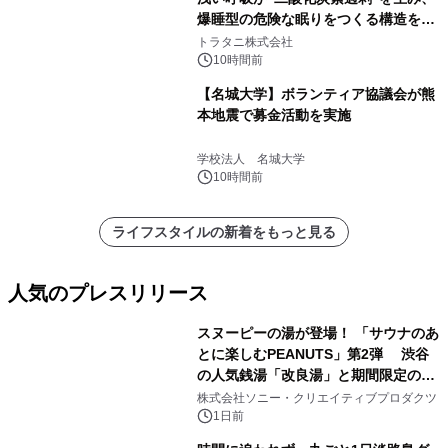
爆睡型の危険な眠りをつくる構造を解
説
トラタニ株式会社
10時間前
【名城大学】ボランティア協議会が熊
本地震で募金活動を実施
学校法人 名城大学
10時間前
ライフスタイルの新着をもっと見る
人気のプレスリリース
スヌーピーの湯が登場！ 「サウナのあ
とに楽しむPEANUTS」第2弾 渋谷
の人気銭湯「改良湯」と期間限定のコ
1
ラボレーション サウナイキタイコラ
株式会社ソニー・クリエイティブプロダクツ
ボグッズも発売決定！
1日前