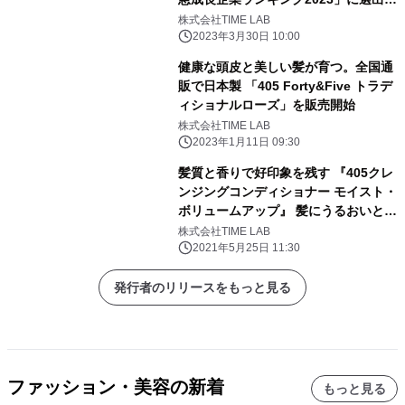
Wholesale部門1位ランクイン
株式会社TIME LAB
2023年3月30日 10:00
健康な頭皮と美しい髪が育つ。全国通
販で日本製 「405 Forty&Five トラデ
ィショナルローズ」を販売開始
株式会社TIME LAB
2023年1月11日 09:30
髪質と香りで好印象を残す 『405クレ
ンジングコンディショナー モイスト・
ボリュームアップ』 髪にうるおいとハ
リが欲しい方にピッタリな お悩みフォ
株式会社TIME LAB
ーカスタイプが5月15日販売スター
2021年5月25日 11:30
ト！
発行者のリリースをもっと見る
ファッション・美容の新着
もっと見る