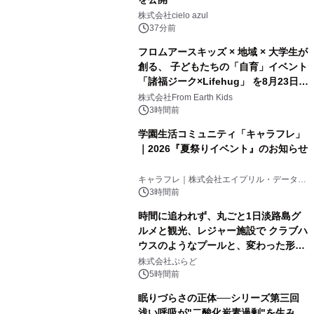
株式会社cielo azul
37分前
フロムアースキッズ × 地域 × 大学生が
創る、 子どもたちの「自育」イベント
「諸福ジーク×Lifehug」 を8月23日
(日)開催
株式会社From Earth Kids
3時間前
学園生活コミュニティ「キャラフレ」
｜2026『夏祭りイベント』のお知らせ
キャラフレ｜株式会社エイプリル・データ・
デザインズ
3時間前
時間に追われず、丸ごと1日淡路島グ
ルメと観光、レジャー施設で クラブハ
ウスのようなプールと、変わった形の
サウナも 「THE BOXY AWAJI」のお
株式会社ぷらど
得な素泊まり連泊プランで
5時間前
眠りづらさの正体──シリーズ第三回
浅い呼吸が"二酸化炭素過剰"を生み、