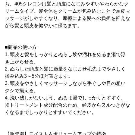
ち、405クレコンは髪と頭皮になじみやすいやわらかなク
リームタイプ。髪全体をクリームが包み込むことで頭皮マ
ッサージがしやすくなり、摩擦による髪への負担を抑えな
がら髪と頭皮を健やかに保ちます。
■商品の使い方
1. 頭皮と髪をしっかりとぬらし埃や汚れをぬるま湯で浮
き上がらせる。
2. ぬらした頭皮と髪に適量をなじませ毛先までやさしく
揉み込み3～5分ほど置きます。
3. 頭皮をやさしくマッサージしながら手ぐしや目の粗い
クシで揃える。
4. 洗い残しがないよう、ぬるま湯でしっかりとすすぐ。
※トリートメント成分配合のため、頭皮からヌルつきがな
くなるまでしっかりとすすいでください。
【新登場】モイスト＆ボリュームアップの特徴