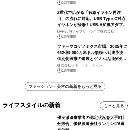
12時間前
Z世代で広がる「有線イヤホン再注
目」の流れに対応。USB Type-C対応
イヤホンが登場！USB-A変換アダプタ
ー付きでスマホからパソコンまで幅広
LivelyLifeライブリーライフ株式会社
く活用可能
13時間前
ファーマコゲノミクス市場、2035年に
462億9,000万米ドル規模へ到達予測―
個別化医療の進展とゲノム活用が次世
代ヘルスケア投資を加速
株式会社レポートオーシャン
13時間前
ファッション・美容の新着をもっと見る
ライフスタイルの新着
もっと見る
優良派遣事業者の認定状況を大手8社
分照合、優良派遣会社ランキング6選
を公開