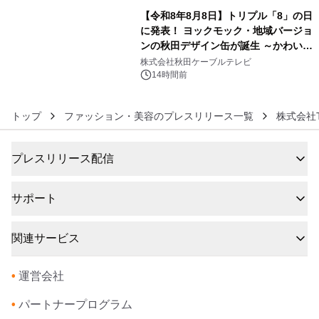
【令和8年8月8日】トリプル「8」の日
に発表！ ヨックモック・地域バージョ
ンの秋田デザイン缶が誕生 ～かわいい
6
秋田犬の子犬と秋田の四季と名所を巡
株式会社秋田ケーブルテレビ
るパッケージ～ 9月1日(火)秋田県内で
14時間前
販売開始
トップ
ファッション・美容のプレスリリース一覧
株式会社TI
プレスリリース配信
サポート
関連サービス
•
運営会社
•
パートナープログラム