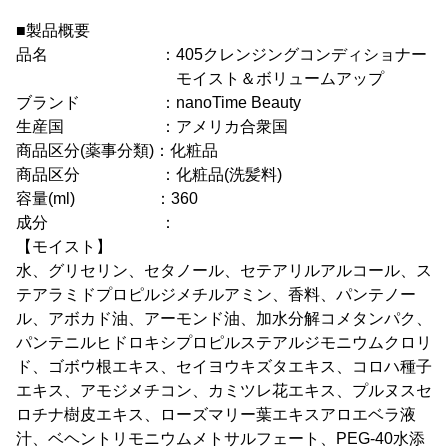
■製品概要
品名 ：405クレンジングコンディショナー
モイスト＆ボリュームアップ
ブランド ：nanoTime Beauty
生産国 ：アメリカ合衆国
商品区分(薬事分類)：化粧品
商品区分 ：化粧品(洗髪料)
容量(ml) ：360
成分 ：
【モイスト】
水、グリセリン、セタノール、セテアリルアルコール、ス
テアラミドプロピルジメチルアミン、香料、パンテノー
ル、アボカド油、アーモンド油、加水分解コメタンパク、
パンテニルヒドロキシプロピルステアルジモニウムクロリ
ド、ゴボウ根エキス、セイヨウキズタエキス、コロハ種子
エキス、アモジメチコン、カミツレ花エキス、プルヌスセ
ロチナ樹皮エキス、ローズマリー葉エキスアロエベラ液
汁、ベヘントリモニウムメトサルフェート、PEG-40水添