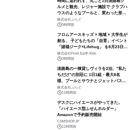
時間に追われず、丸ごと1日淡路島グ
ルメと観光、レジャー施設で クラブハ
ウスのようなプールと、変わった形の
2
サウナも 「THE BOXY AWAJI」のお
株式会社ぷらど
得な素泊まり連泊プランで
5時間前
フロムアースキッズ × 地域 × 大学生が
創る、 子どもたちの「自育」イベント
「諸福ジーク×Lifehug」 を8月23日
3
(日)開催
株式会社From Earth Kids
3時間前
淡路島の一棟貸しヴィラを2泊、"私た
ちだけ"の別荘に 1日1組・最大8名
様、プールとサウナとジェットバス付
4
きで Villa Mon Temps AWAJIの連泊
株式会社ぷらど
素泊りプラン
11時間前
デスクにハイエースがやってきた。
「ハイエース型ふせんホルダー」
Amazonで予約販売開始
5
CAMSHOP.JP
11時間前