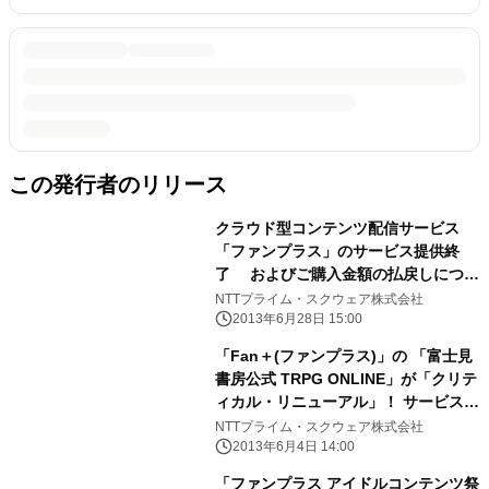
この発行者のリリース
クラウド型コンテンツ配信サービス
「ファンプラス」のサービス提供終
了 およびご購入金額の払戻しについ
て
NTTプライム・スクウェア株式会社
2013年6月28日 15:00
「Fan＋(ファンプラス)」の 「富士見
書房公式 TRPG ONLINE」が「クリテ
ィカル・リニューアル」！ サービス・
システムの大幅リニューアルを夏と秋
NTTプライム・スクウェア株式会社
の2段階で実施！
2013年6月4日 14:00
「ファンプラス アイドルコンテンツ祭