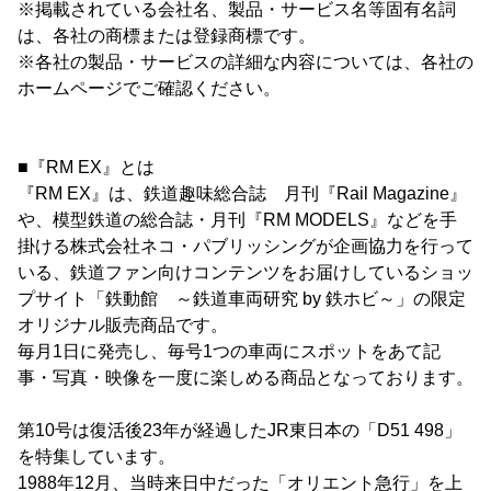
※掲載されている会社名、製品・サービス名等固有名詞
は、各社の商標または登録商標です。
※各社の製品・サービスの詳細な内容については、各社の
ホームページでご確認ください。
■『RM EX』とは
『RM EX』は、鉄道趣味総合誌 月刊『Rail Magazine』
や、模型鉄道の総合誌・月刊『RM MODELS』などを手
掛ける株式会社ネコ・パブリッシングが企画協力を行って
いる、鉄道ファン向けコンテンツをお届けしているショッ
プサイト「鉄動館 ～鉄道車両研究 by 鉄ホビ～」の限定
オリジナル販売商品です。
毎月1日に発売し、毎号1つの車両にスポットをあて記
事・写真・映像を一度に楽しめる商品となっております。
第10号は復活後23年が経過したJR東日本の「D51 498」
を特集しています。
1988年12月、当時来日中だった「オリエント急行」を上