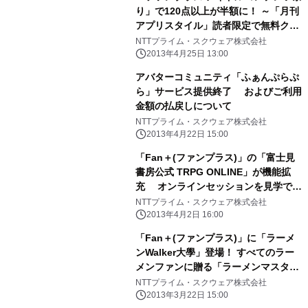
り」で120点以上が半額に！ ～「月刊
アプリスタイル」読者限定で無料クー
ポンプレゼントも提供～
NTTプライム・スクウェア株式会社
2013年4月25日 13:00
アバターコミュニティ「ふぁんぷらぷ
ら」サービス提供終了 およびご利用
金額の払戻しについて
NTTプライム・スクウェア株式会社
2013年4月22日 15:00
「Fan＋(ファンプラス)」の「富士見
書房公式 TRPG ONLINE」が機能拡
充 オンラインセッションを見学でき
る「セッション視聴機能」の β版サー
NTTプライム・スクウェア株式会社
ビスを開始
2013年4月2日 16:00
「Fan＋(ファンプラス)」に「ラーメ
ンWalker大學」登場！ すべてのラー
メンファンに贈る「ラーメンマスター
養成講座」全6回配信！
NTTプライム・スクウェア株式会社
2013年3月22日 15:00