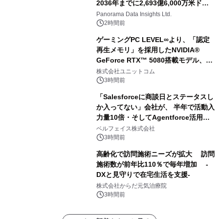
2036年までに2,693億6,000万米ドル
に達すると予測されており、予測期間
Panorama Data Insights Ltd.
（2026年～2036年）
2時間前
ゲーミングPC LEVEL∞より、「認定
再生メモリ」を採用したNVIDIA®
GeForce RTX™ 5080搭載モデル、
NVIDIA® GeForce RTX™ 5070 Ti搭
株式会社ユニットコム
載モデルを販売開始
3時間前
「Salesforceに商談日とステータスし
か入ってない」会社が、 半年で活動入
力量10倍・そしてAgentforce活用へ
── 敷島住宅×bellSalesAI事例公開
ベルフェイス株式会社
3時間前
高齢化で訪問施術ニーズが拡大 訪問
施術数が前年比110％で毎年増加 -
DXと見守りで在宅生活を支援-
株式会社からだ元気治療院
3時間前