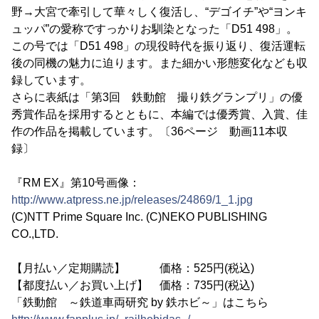
野→大宮で牽引して華々しく復活し、“デゴイチ”や“ヨンキ
ュッパ”の愛称ですっかりお馴染となった「D51 498」。
この号では「D51 498」の現役時代を振り返り、復活運転
後の同機の魅力に迫ります。また細かい形態変化なども収
録しています。
さらに表紙は「第3回 鉄動館 撮り鉄グランプリ」の優
秀賞作品を採用するとともに、本編では優秀賞、入賞、佳
作の作品を掲載しています。〔36ページ 動画11本収
録〕
『RM EX』第10号画像：
http://www.atpress.ne.jp/releases/24869/1_1.jpg
(C)NTT Prime Square Inc. (C)NEKO PUBLISHING
CO.,LTD.
【月払い／定期購読】 価格：525円(税込)
【都度払い／お買い上げ】 価格：735円(税込)
「鉄動館 ～鉄道車両研究 by 鉄ホビ～」はこちら