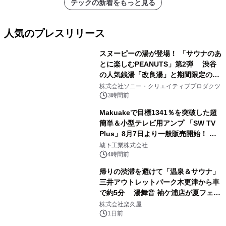
テックの新着をもっと見る
人気のプレスリリース
スヌーピーの湯が登場！ 「サウナのあ
とに楽しむPEANUTS」第2弾 渋谷
の人気銭湯「改良湯」と期間限定のコ
1
ラボレーション サウナイキタイコラ
株式会社ソニー・クリエイティブプロダクツ
ボグッズも発売決定！
3時間前
Makuakeで目標1341％を突破した超
簡単＆小型テレビ用アンプ 「SW TV
Plus」8月7日より一般販売開始！ ケ
2
ーブル1本つなぐだけ、テレビの音が
城下工業株式会社
ぐっと豊かに
4時間前
帰りの渋滞を避けて「温泉＆サウナ」
三井アウトレットパーク木更津から車
で約5分 湯舞音 袖ケ浦店が夏フェア
3
メニューを提供
株式会社楽久屋
1日前