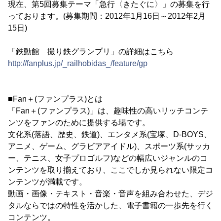
現在、第5回募集テーマ「急行〈きたぐに〉」の募集を行
っております。(募集期間：2012年1月16日～2012年2月
15日)
「鉄動館 撮り鉄グランプリ」の詳細はこちら
http://fanplus.jp/_railhobidas_/feature/gp
■Fan＋(ファンプラス)とは
「Fan＋(ファンプラス)」は、趣味性の高いリッチコンテ
ンツをファンのために提供する場です。
文化系(落語、歴史、鉄道)、エンタメ系(宝塚、D-BOYS、
アニメ、ゲーム、グラビアアイドル)、スポーツ系(サッカ
ー、テニス、女子プロゴルフ)などの幅広いジャンルのコ
ンテンツを取り揃えており、ここでしか見られない限定コ
ンテンツが満載です。
動画・画像・テキスト・音楽・音声を組み合わせた、デジ
タルならではの特性を活かした、電子書籍の一歩先を行く
コンテンツ。