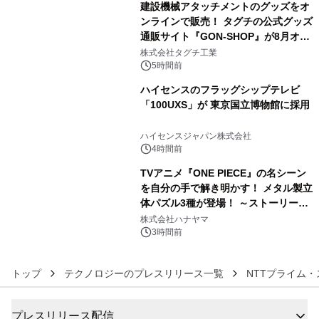
建設機械アタッチメントのグッズをオ
ンラインで販売！ タグチの公式グッズ
通販サイト『GON-SHOP』が8月オー
4
プン
株式会社タグチ工業
5時間前
ハイセンスのフラッグシップテレビ
「100UXS」が 東京国立博物館に採用
5
ハイセンスジャパン株式会社
4時間前
TVアニメ『ONE PIECE』の名シーン
を自分の手で解き明かす！ メタル製立
体パズル3種が登場！ ～ストーリーと
6
ギミックが融合した 大人の体験型パズ
株式会社ハナヤマ
ルが8月7日(金)12時より先行予約受付
3時間前
開始～
トップ
テクノロジーのプレスリリース一覧
NTTプライム
プレスリリース配信