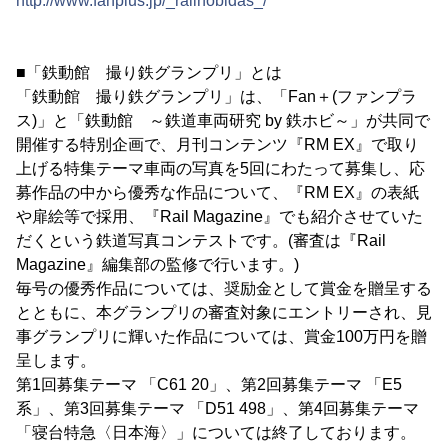
http://www.fanplus.jp/_railhobidas_/
■「鉄動館 撮り鉄グランプリ」とは
「鉄動館 撮り鉄グランプリ」は、「Fan＋(ファンプラ
ス)」と「鉄動館 ～鉄道車両研究 by 鉄ホビ～」が共同で
開催する特別企画で、月刊コンテンツ『RM EX』で取り
上げる特集テーマ車両の写真を5回にわたって募集し、応
募作品の中から優秀な作品について、『RM EX』の表紙
や扉絵等で採用、『Rail Magazine』でも紹介させていた
だくという鉄道写真コンテストです。(審査は『Rail
Magazine』編集部の監修で行います。)
毎号の優秀作品については、奨励金として賞金を贈呈する
とともに、本グランプリの審査対象にエントリーされ、見
事グランプリに輝いた作品については、賞金100万円を贈
呈します。
第1回募集テーマ 「C61 20」、第2回募集テーマ 「E5
系」、第3回募集テーマ 「D51 498」、第4回募集テーマ
「寝台特急〈日本海〉」については終了しております。