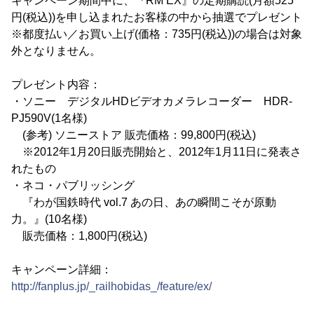
キャンペーン期間中に、『RM EX』の定期購読(月額525
円(税込))を申し込まれたお客様の中から抽選でプレゼント
※都度払い／お買い上げ(価格：735円(税込))の場合は対象
外となりません。
プレゼント内容：
・ソニー デジタルHDビデオカメラレコーダー HDR-
PJ590V(1名様)
(参考) ソニーストア 販売価格：99,800円(税込)
※2012年1月20日販売開始と、2012年1月11日に発表さ
れたもの
・ネコ・パブリッシング
『わが国鉄時代 vol.7 あの日、あの瞬間こそが原動
力。』(10名様)
販売価格：1,800円(税込)
キャンペーン詳細：
http://fanplus.jp/_railhobidas_/feature/ex/