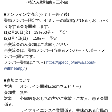
・植込み型補助人工心臓
■オンライン交流会(セミナー終了後)
登録メンバー限定で、セミナーの感想などゆるくおしゃべ
りをする会を開催します。
(1)2月26日(金) 19時50分～ 予定
(2)3月7日(日) 15時～ 予定
※交流会のみ参加はご遠慮ください
※交流会は、登録メンバー(当事者メンバー・サポートメ
ンバー)限定です。
メンバー登録はこちら(
https://ppecc.jp/news/about-
withheartpj/
)
■参加について
方法 ：オンライン開催(Zoomウェビナー)
参加費：無料
対象 ：心臓病をおもちの方やご家族・ご友人、患者会関
係者、
ライフサイエンス企業関係者、興味のある市民の