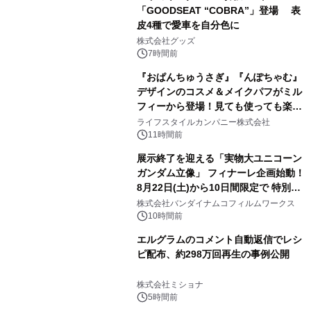
「GOODSEAT “COBRA”」登場 表
皮4種で愛車を自分色に
2
株式会社グッズ
7時間前
『おぱんちゅうさぎ』『んぽちゃむ』
デザインのコスメ＆メイクパフがミル
フィーから登場！見ても使っても楽し
3
い、ポップでキュートなコレクショ
ライフスタイルカンパニー株式会社
ン。
11時間前
展示終了を迎える「実物大ユニコーン
ガンダム立像」 フィナーレ企画始動！
8月22日(土)から10日間限定で 特別映
4
像『UNICORN GUNDAM Statue ―
株式会社バンダイナムコフィルムワークス
BEYOND POSSIBILITY ―』を上映！
10時間前
エルグラムのコメント自動返信でレシ
ピ配布、約298万回再生の事例公開
5
株式会社ミショナ
5時間前