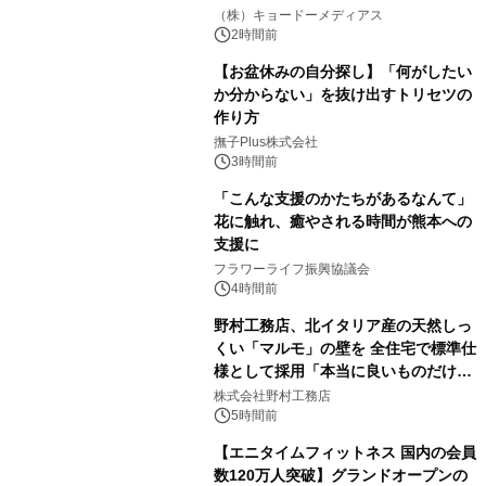
マジで来い』キービジュアル解禁！
（株）キョードーメディアス
2時間前
【お盆休みの自分探し】「何がしたい
か分からない」を抜け出すトリセツの
作り方
撫子Plus株式会社
3時間前
「こんな支援のかたちがあるなんて」
花に触れ、癒やされる時間が熊本への
支援に
フラワーライフ振興協議会
4時間前
野村工務店、北イタリア産の天然しっ
くい「マルモ」の壁を 全住宅で標準仕
様として採用「本当に良いものだけに
こだわる」
株式会社野村工務店
5時間前
【エニタイムフィットネス 国内の会員
数120万人突破】グランドオープンの