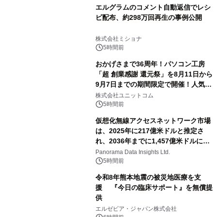
エルグラムのコメント自動返信でレシ
ピ配布、約298万回再生の事例公開
株式会社ミショナ
5時間前
おかげさまで36周年！パソコン工房
「超 創業感謝 還元祭」を8月11日から
9月7日までの期間限定で開催！人気の
ゲーミングPCや高性能ノートPCなど
株式会社ユニットコム
対象iiyama PCのご購入で最大3万円分
5時間前
相当を還元
仮想化無線アクセスネットワーク市場
は、2025年に217億米ドルと推定さ
れ、2036年までに1,457億米ドルに達
すると予測されており、予測期間
Panorama Data Insights Ltd.
（2026年～2036年）
5時間前
令和8年熊本地震の被災地医療を支
援 『今日の臨床サポート』を無償提
供
エルゼビア・ジャパン株式会社