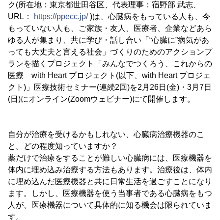
ク(所在地：東京都世田谷区、代表理事：宿野部 武志、
URL：
https://ppecc.jp/
)は、心臓病をもっている人も、今
もっていない人も、ご家族・友人、医療者、企業などあら
ゆる人が集まり、共に学び・話し合い「“心臓に”病気があ
っても大丈夫と言える社会」づくりのためのアクションプ
ランを描くプロジェクト「みんなでつくろう、これからの
医療 with Heart プロジェクト(以下、with Heart プロジェ
クト)」医療技術セミナー(連続2回)を2月26日(金)・3月7日
(日)にオンライン(Zoomウェビナー)にて開催します。
自分が治療を受けるかもしれない、心臓病治療機器のこ
と。どの程度知っていますか？
薬だけで治療をすることが難しい心臓病には、医療機器を
体内に埋め込み治療する方法もあります。治療後は、体内
に埋め込んだ医療機器と共に日常生活を過ごすことになり
ます。しかし、医療機器を使う当事者である心臓病をもつ
人が、医療機器について具体的に知る機会は限られていま
す。