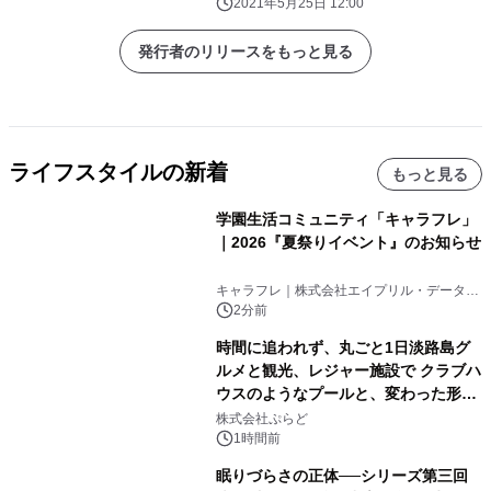
2021年5月25日 12:00
発行者のリリースをもっと見る
ライフスタイルの新着
もっと見る
学園生活コミュニティ「キャラフレ」
｜2026『夏祭りイベント』のお知らせ
キャラフレ｜株式会社エイプリル・データ・
デザインズ
2分前
時間に追われず、丸ごと1日淡路島グ
ルメと観光、レジャー施設で クラブハ
ウスのようなプールと、変わった形の
サウナも 「THE BOXY AWAJI」のお
株式会社ぷらど
得な素泊まり連泊プランで
1時間前
眠りづらさの正体──シリーズ第三回