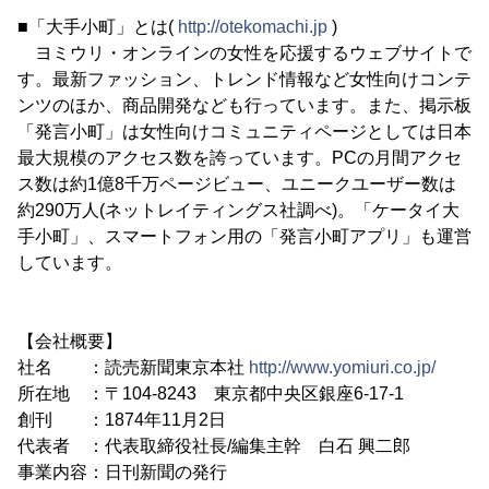
■「大手小町」とは(
http://otekomachi.jp
)
ヨミウリ・オンラインの女性を応援するウェブサイトで
す。最新ファッション、トレンド情報など女性向けコンテ
ンツのほか、商品開発なども行っています。また、掲示板
「発言小町」は女性向けコミュニティページとしては日本
最大規模のアクセス数を誇っています。PCの月間アクセ
ス数は約1億8千万ページビュー、ユニークユーザー数は
約290万人(ネットレイティングス社調べ)。「ケータイ大
手小町」、スマートフォン用の「発言小町アプリ」も運営
しています。
【会社概要】
社名 ：読売新聞東京本社
http://www.yomiuri.co.jp/
所在地 ：〒104-8243 東京都中央区銀座6-17-1
創刊 ：1874年11月2日
代表者 ：代表取締役社長/編集主幹 白石 興二郎
事業内容：日刊新聞の発行