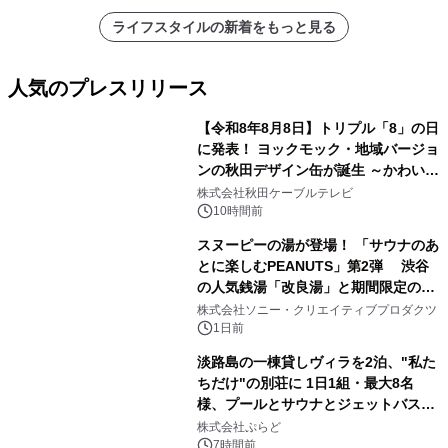
ライフスタイルの新着をもっと見る
人気のプレスリリース
【令和8年8月8日】トリプル「8」の日
に発表！ ヨックモック・地域バージョ
ンの秋田デザイン缶が誕生 ～かわいい
1
秋田犬の子犬と秋田の四季と名所を巡
株式会社秋田ケーブルテレビ
るパッケージ～ 9月1日(火)秋田県内で
10時間前
販売開始
スヌーピーの湯が登場！ 「サウナのあ
とに楽しむPEANUTS」第2弾 渋谷
の人気銭湯「改良湯」と期間限定のコ
2
ラボレーション サウナイキタイコラ
株式会社ソニー・クリエイティブプロダクツ
ボグッズも発売決定！
1日前
淡路島の一棟貸しヴィラを2泊、"私た
ちだけ"の別荘に 1日1組・最大8名
様、プールとサウナとジェットバス付
3
きで Villa Mon Temps AWAJIの連泊
株式会社ぷらど
素泊りプラン
7時間前