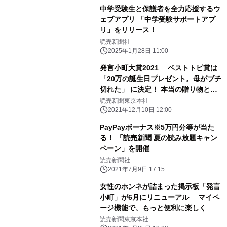
中学受験生と保護者を全力応援するウ
ェブアプリ 「中学受験サポートアプ
リ」をリリース！
読売新聞社
2025年1月28日 11:00
発言小町大賞2021 ベストトピ賞は
「20万の誕生日プレゼント。母がブチ
切れた」 に決定！ 本当の贈り物とは
何かを考えさせられる
読売新聞東京本社
2021年12月10日 12:00
PayPayボーナス※5万円分等が当た
る！ 「読売新聞 夏の読み放題キャン
ペーン」を開催
読売新聞社
2021年7月9日 17:15
女性のホンネが詰まった掲示板「発言
小町」が6月にリニューアル マイペ
ージ機能で、もっと便利に楽しく
読売新聞東京本社