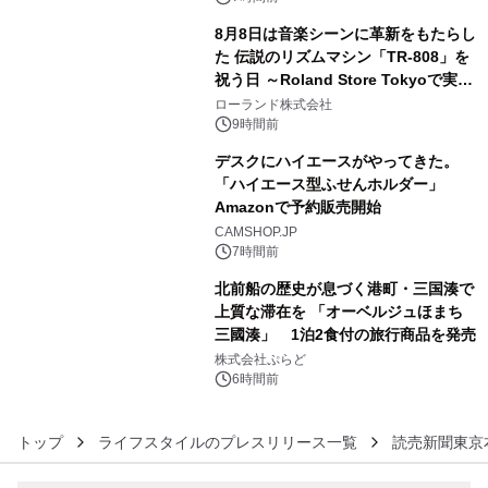
8月8日は音楽シーンに革新をもたらし
た 伝説のリズムマシン「TR-808」を
祝う日 ～Roland Store Tokyoで実機
4
を展示しての 記念キャンペーンを開
ローランド株式会社
催 英国ラジオ「NTS」の 特別プログ
9時間前
ラムや、「TR-808」を愛する伝説的
デスクにハイエースがやってきた。
アーティストを フィーチャーしたアニ
「ハイエース型ふせんホルダー」
メーションを公開～
Amazonで予約販売開始
5
CAMSHOP.JP
7時間前
北前船の歴史が息づく港町・三国湊で
上質な滞在を 「オーベルジュほまち
三國湊」 1泊2食付の旅行商品を発売
6
株式会社ぷらど
6時間前
トップ
ライフスタイルのプレスリリース一覧
読売新聞東京