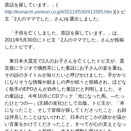
昔話を探しています。」(
http://komachi.yomiuri.co.jp/t/2011/0530/413395.htm
)(トピ
主「2人のママでした」さん)を選出しました。
「子供を亡くしました。昔話を探しています。」は、
2011年5月30日にトピ主「2人のママでした」さんが投稿
したトピです。
東日本大震災で2人のお子さんを亡くしたトピ主が、震
災後にラジオで偶然耳にした童話にお子さんの姿を重ね、
その話のタイトルが知りたいと呼びかけました。手がかり
になりそうな情報や励ましの声が続々と投稿され、ほどな
く歌手のEPOさんが自作した童話だと判明しました。そ
の童話は、今年10月にCDブック「光になった馬。―たっ
たひとつの―」(主婦の友社)として出版。トピ主が、「本
になったこと、そして皆様が探してくださったこと、お顔
は拝見したことはないけれど、日本のどこかの誰かが温か
い言葉をかけてくださったこと、すべてが心の支えとなっ