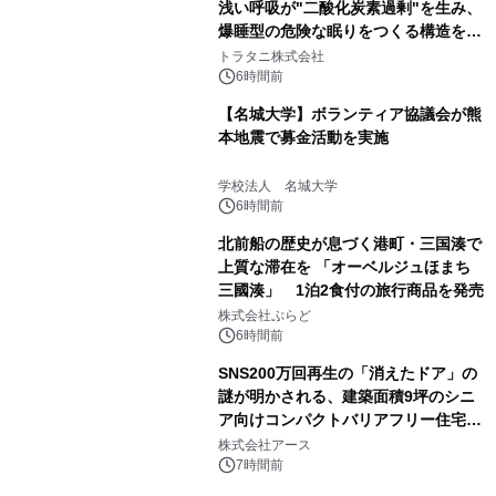
浅い呼吸が"二酸化炭素過剰"を生み、
爆睡型の危険な眠りをつくる構造を解
説
トラタニ株式会社
6時間前
【名城大学】ボランティア協議会が熊
本地震で募金活動を実施
学校法人 名城大学
6時間前
北前船の歴史が息づく港町・三国湊で
上質な滞在を 「オーベルジュほまち
三國湊」 1泊2食付の旅行商品を発売
株式会社ぷらど
6時間前
SNS200万回再生の「消えたドア」の
謎が明かされる、建築面積9坪のシニ
ア向けコンパクトバリアフリー住宅が
誕生
株式会社アース
7時間前