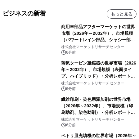
ビジネスの新着
もっと見る
商用車部品アフターマーケットの世界
市場（2026年～2032年）、市場規模
（パワートレイン部品、シャシー部
品、ボディ・キャビン部品、電気・電
株式会社マーケットリサーチセンター
子部品、インテリア・快適性部品）・
6分前
分析レポートを発表
蒸気タービン凝縮器の世界市場（2026
年～2032年）、市場規模（表面タイ
プ、ハイブリッド）・分析レポートを
発表
株式会社マーケットリサーチセンター
6分前
繊維印刷・染色用添加剤の世界市場
（2026年～2032年）、市場規模（印
刷助剤、染色助剤）・分析レポートを
発表
株式会社マーケットリサーチセンター
6分前
ペトリ皿充填機の世界市場（2026年～