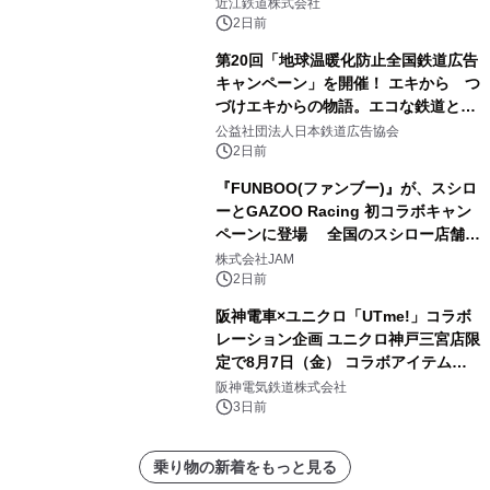
「長濱浪漫ビール」が参加！キリン一
近江鉄道株式会社
番搾り飲み放題が復活！
2日前
第20回「地球温暖化防止全国鉄道広告
キャンペーン」を開催！ エキから つ
づけエキからの物語。エコな鉄道とと
もに。
公益社団法人日本鉄道広告協会
2日前
『FUNBOO(ファンブー)』が、スシロ
ーとGAZOO Racing 初コラボキャン
ペーンに登場 全国のスシロー店舗で
GR 4車種の FUNBOO(ミニカー)付き
株式会社JAM
メニューが展開されます
2日前
阪神電車×ユニクロ「UTme!」コラボ
レーション企画 ユニクロ神戸三宮店限
定で8月7日（金） コラボアイテムが
発売決定！
阪神電気鉄道株式会社
3日前
乗り物の新着をもっと見る