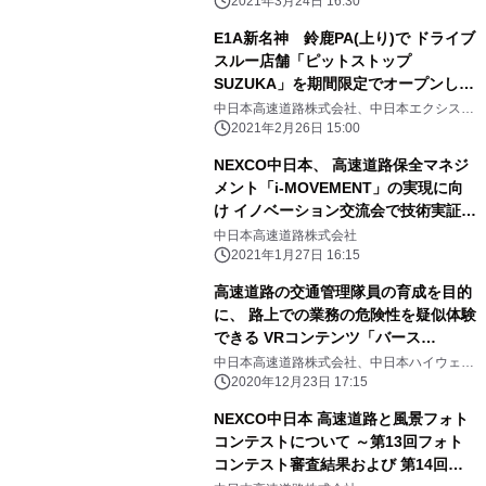
2021年3月24日 16:30
E1A新名神 鈴鹿PA(上り)で ドライブ
スルー店舗「ピットストップ
SUZUKA」を期間限定でオープンしま
す！ ～高速道路“初”の試み～
中日本高速道路株式会社、中日本エクシス株
式会社
2021年2月26日 15:00
NEXCO中日本、 高速道路保全マネジ
メント「i-MOVEMENT」の実現に向
け イノベーション交流会で技術実証開
始
中日本高速道路株式会社
2021年1月27日 16:15
高速道路の交通管理隊員の育成を目的
に、 路上での業務の危険性を疑似体験
できる VRコンテンツ「バース
VIRSE」を開発しました
中日本高速道路株式会社、中日本ハイウェ
イ･パトロール名古屋株式会社
2020年12月23日 17:15
NEXCO中日本 高速道路と風景フォト
コンテストについて ～第13回フォト
コンテスト審査結果および 第14回フ