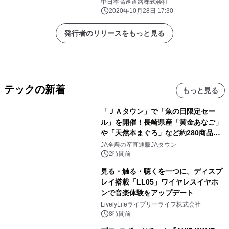
ォトコンテスト作品募集～
中日本高速道路株式会社
2020年10月28日 17:30
発行者のリリースをもっと見る
テックの新着
もっと見る
「ＪＡタウン」で「魚の日限定セー
ル」を開催！長崎県産「黄金あなご」
や「天然本まぐろ」など約280商品を
販売！～毎月１０日の定例企画～
JA全農の産直通販JAタウン
2時間前
見る・触る・聴くを一つに。ディスプ
レイ搭載「LL05」ワイヤレスイヤホ
ンで音楽体験をアップデート
LivelyLifeライブリーライフ株式会社
8時間前