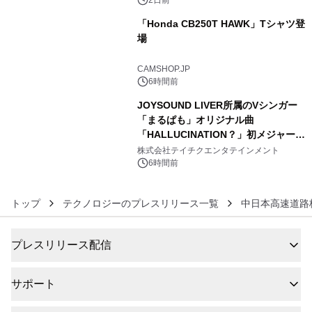
ボグッズも発売決定！
「Honda CB250T HAWK」Tシャツ登
場
5
CAMSHOP.JP
6時間前
JOYSOUND LIVER所属のVシンガー
「まるぱも」オリジナル曲
「HALLUCINATION？」初メジャー配
6
信リリース決定！
株式会社テイチクエンタテインメント
6時間前
トップ
テクノロジーのプレスリリース一覧
中日本高速道路
プレスリリース配信
サポート