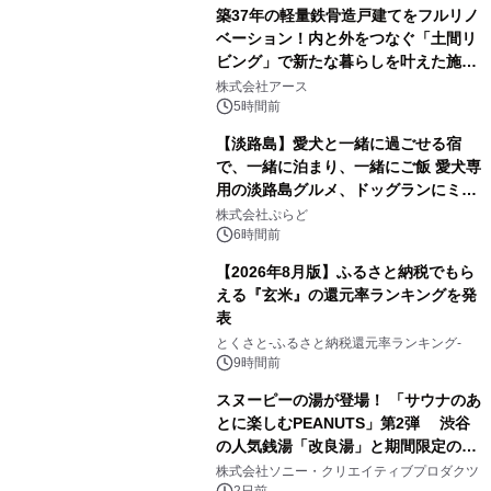
築37年の軽量鉄骨造戸建てをフルリノ
ベーション！内と外をつなぐ「土間リ
ビング」で新たな暮らしを叶えた施工
1
事例を株式会社アースが公開
株式会社アース
5時間前
【淡路島】愛犬と一緒に過ごせる宿
で、一緒に泊まり、一緒にご飯 愛犬専
用の淡路島グルメ、ドッグランにミニ
2
プール グランピングとトレーラーハウ
株式会社ぷらど
スの2施設で
6時間前
【2026年8月版】ふるさと納税でもら
える『玄米』の還元率ランキングを発
表
3
とくさと-ふるさと納税還元率ランキング-
9時間前
スヌーピーの湯が登場！ 「サウナのあ
とに楽しむPEANUTS」第2弾 渋谷
の人気銭湯「改良湯」と期間限定のコ
4
ラボレーション サウナイキタイコラ
株式会社ソニー・クリエイティブプロダクツ
2日前