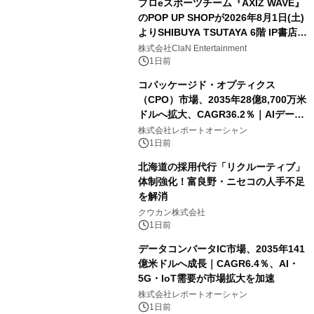
プロeスポーツチーム『AXIZ WAVE』
のPOP UP SHOPが2026年8月1日(土)
よりSHIBUYA TSUTAYA 6階 IP書店で
開催決定！！
株式会社ClaN Entertainment
1日前
コパッケージド・オプティクス
（CPO）市場、2035年28億8,700万米
ドルへ拡大、CAGR36.2％｜AIデータ
センター・高速光通信需要が成長を加
株式会社レポートオーシャン
速
1日前
北海道の採用代行「リクルーティブ」
体制強化！富良野・ニセコの人手不足
を解消
クウカン株式会社
1日前
データコンバータIC市場、2035年141
億米ドルへ成長｜CAGR6.4％、AI・
5G・IoT需要が市場拡大を加速
株式会社レポートオーシャン
1日前