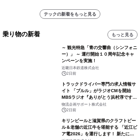
テックの新着をもっと見る
乗り物の新着
もっと見る
～ 観光特急「青の交響曲（シンフォニ
ー）」 ～ 運行開始１０周年記念キャ
ンペーンを実施！
近畿日本鉄道株式会社
2日前
トラックドライバー専門の求人情報サ
イト 「ブルル」がラジオCMを開始
MBSラジオ『ありがとう浜村淳です』
にて8月1日(土)より
物流企画サポート株式会社
2日前
キリンビールと滋賀県のクラフトビー
ル＆老舗の近江牛を堪能する 「近江ビ
ア電2026」を運行します！ 新たに