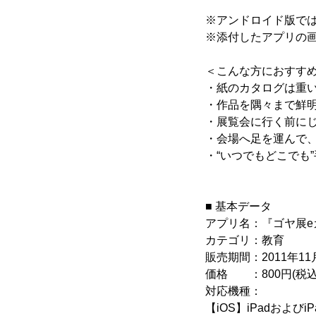
※アンドロイド版で
※添付したアプリの
＜こんな方におすす
・紙のカタログは重
・作品を隅々まで鮮
・展覧会に行く前に
・会場へ足を運んで
・“いつでもどこでも
■ 基本データ
アプリ名：『ゴヤ展e
カテゴリ：教育
販売期間：2011年11月
価格 ：800円(税込
対応機種：
【iOS】iPadおよびiP