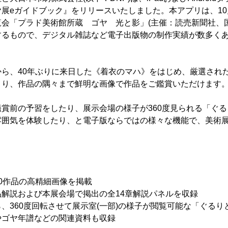
展eガイドブック』をリリースいたしました。本アプリは、10月
会「プラド美術館所蔵 ゴヤ 光と影」(主催：読売新聞社、
するもので、デジタル雑誌など電子出版物の制作実績が数多くあ
ら、40年ぶりに来日した《着衣のマハ》をはじめ、厳選された
より、作品の隅々まで鮮明な画像で作品をご鑑賞いただけます
賞前の予習をしたり、展示会場の様子が360度見られる「ぐる
雰囲気を体験したり、と電子版ならではの様々な機能で、美術
0作品の高精細画像を掲載
解説および本展会場で掲出の全14章解説パネルを収録
、360度回転させて展示室(一部)の様子が閲覧可能な「ぐるり
やゴヤ年譜などの関連資料も収録