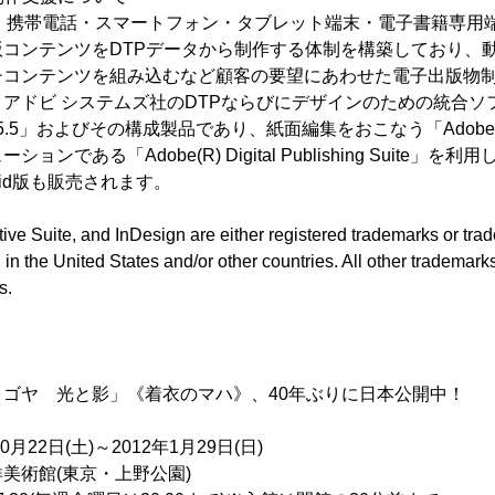
・携帯電話・スマートフォン・タブレット端末・電子書籍専用
コンテンツをDTPデータから制作する体制を構築しており、
チコンテンツを組み込むなど顧客の要望にあわせた電子出版物
アドビ システムズ社のDTPならびにデザインのための統合ソフ
(R) 5＆5.5」およびその構成製品であり、紙面編集をおこなう「Adobe In
ンである「Adobe(R) Digital Publishing Suite」
oid版も販売されます。
e Suite, and InDesign are either registered trademarks or tra
in the United States and/or other countries. All other trademarks
s.
ゴヤ 光と影」《着衣のマハ》、40年ぶりに日本公開中！
22日(土)～2012年1月29日(日)
術館(東京・上野公園)