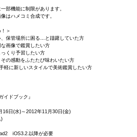
は一部機能に制限があります。
画像はハメコミ合成です。
め！＞
い、保管場所に困る…と躊躇していた方
明な画像で鑑賞したい方
じっくり予習したい方
、その感動をふたたび味わいたい方
”手軽に新しいスタイルで美術鑑賞したい方
ガイドブック』
16日(水)～2012年11月30日(金)
)
ad2 iOS3.2.以降が必要