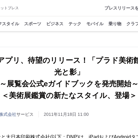
プレスリリース
アットプレス
フスタイル
スポーツ
ビジネス
テック
モバイル
乗り物
クラ
アプリ、待望のリリース！「プラド美
光と影」
～展覧会公式eガイドブックを発売開始
＜美術展鑑賞の新たなスタイル、登場＞
株式会社
サービス
2011年11月18日 11:00
日本印刷株式会社(以下：DNP)は、iPadおよびAndroid