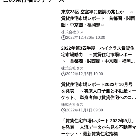
東京23区 空室率に復調の兆しか ～
賃貸住宅市場レポート 首都圏・関西
圏・中京圏・福岡県～
株式会社タス
2022年12月26日 10:30
2022年第3四半期 ハイクラス賃貸住
宅市場動向 ～賃貸住宅市場レポー
ト 首都圏・関西圏・中京圏・福岡県
～
株式会社タス
2022年12月5日 10:00
賃貸住宅市場レポート2022年10月号
を発表 ～将来人口予測と不動産マー
ケット、 単身者向け賃貸住宅へのコロ
ナ禍の影響～
株式会社タス
2022年11月1日 09:30
「賃貸住宅市場レポート 2022年9月」
を発表 人流データから見る不動産マ
ーケット・最新賃貸住宅指標