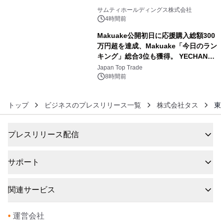
5
サムティホールディングス株式会社
4時間前
Makuake公開初日に応援購入総額300
万円超を達成、Makuake「今日のラン
キング」総合3位も獲得。 YECHAN音
6
浴シンギングボウル第2弾の大型サイ
Japan Top Trade
ズ（XL・2XL・3XL）を先行販売中
8時間前
トップ
ビジネスのプレスリリース一覧
株式会社タス
東
プレスリリース配信
サポート
関連サービス
•
運営会社