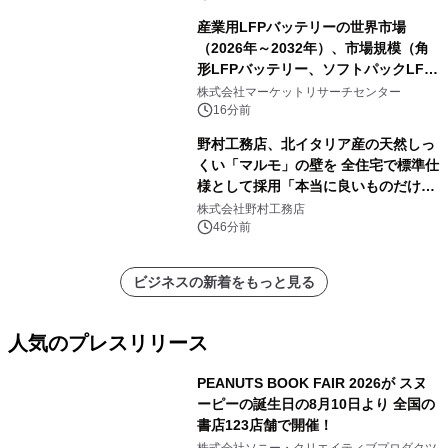
システム）・分析レポートを発表
産業用LFPバッテリーの世界市場
（2026年～2032年）、市場規模（角
形LFPバッテリー、ソフトパックLFP
バッテリー、円筒形LFPバッテリ
株式会社マーケットリサーチセンター
ー）・分析レポートを発表
16分前
野村工務店、北イタリア産の天然しっ
くい「マルモ」の壁を 全住宅で標準仕
様として採用「本当に良いものだけに
こだわる」
株式会社野村工務店
46分前
ビジネスの新着をもっと見る
人気のプレスリリース
PEANUTS BOOK FAIR 2026が スヌ
ーピーの誕生日の8月10日より 全国の
書店123店舗で開催！
1
株式会社ソニー・クリエイティブプロダクツ