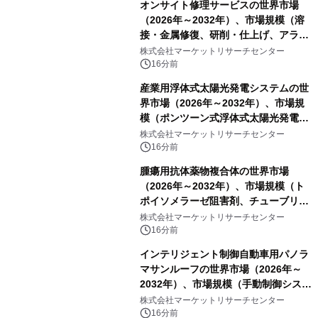
オンサイト修理サービスの世界市場
（2026年～2032年）、市場規模（溶
接・金属修復、研削・仕上げ、アライ
メント、その他）・分析レポートを発
株式会社マーケットリサーチセンター
表
16分前
産業用浮体式太陽光発電システムの世
界市場（2026年～2032年）、市場規
模（ポンツーン式浮体式太陽光発電シ
ステム、モジュール式浮体式太陽光発
株式会社マーケットリサーチセンター
電システム、係留式浮体式太陽光発電
16分前
システム）・分析レポートを発表
腫瘍用抗体薬物複合体の世界市場
（2026年～2032年）、市場規模（ト
ポイソメラーゼ阻害剤、チューブリン
阻害剤、DNA損傷薬、その他）・分析
株式会社マーケットリサーチセンター
レポートを発表
16分前
インテリジェント制御自動車用パノラ
マサンルーフの世界市場（2026年～
2032年）、市場規模（手動制御システ
ム、自動ワンタッチ制御システム、セ
株式会社マーケットリサーチセンター
ンサーベースのインテリジェント制御
16分前