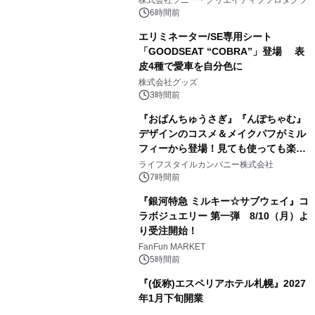
6時間前
エリミネーター/SE専用シート
「GOODSEAT “COBRA”」登場 表
皮4種で愛車を自分色に
2
株式会社グッズ
3時間前
『おぱんちゅうさぎ』『んぽちゃむ』
デザインのコスメ＆メイクパフがミル
フィーから登場！見ても使っても楽し
3
い、ポップでキュートなコレクショ
ライフスタイルカンパニー株式会社
ン。
7時間前
『銀河特急 ミルキー☆サブウェイ』コ
ラボジュエリー 第一弾 8/10（月）よ
り受注開始！
4
FanFun MARKET
5時間前
『(仮称)エスペリアホテル札幌』2027
年1月下旬開業