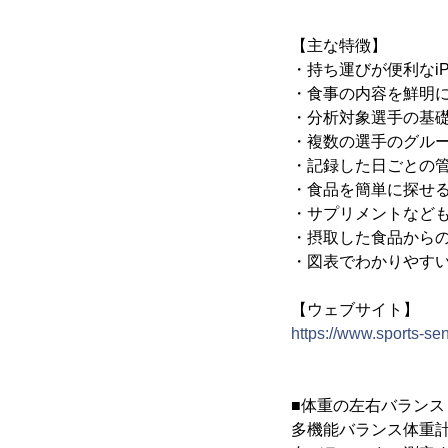
【主な特徴】
・持ち運びが便利なiP
・食事の内容を鮮明
・分析対象選手の基
・複数の選手のグル
・記録した日ごとの
・食品を簡単に探せ
・サプリメントなど
・摂取した食品から
・図表でわかりやす
【ウェブサイト】
https://www.sports-se
■体重の左右バランス
多機能バランス体重計