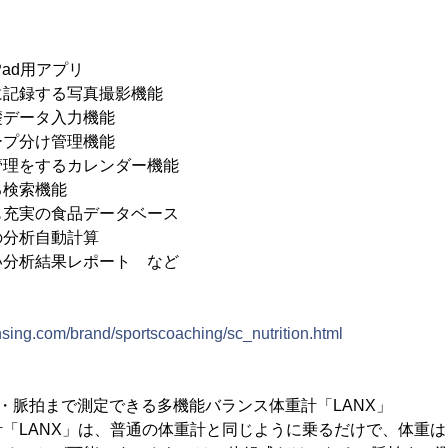
ad用アプリ
に記録する写真撮影機能
礎データ入力機能
ープ分け管理機能
管理をするカレンダー機能
る検索機能
も充実の食品データベース
の分析自動計算
い分析結果レポート など
nsing.com/brand/sportscoaching/sc_nutrition.html
・脈拍まで測定できる多機能バランス体重計「LANX」
「LANX」は、普通の体重計と同じように乗るだけで、体重