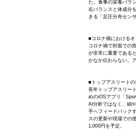
た。食事の栄養バランスを
右バランスと体成分を
きる「足圧分布セン
■コロナ禍における
コロナ禍で対面での
が非常に重要である
かなか伝わらない。
■トップアスリートの指導に
長年トップアスリー
めのiOSアプリ「Spo
AI分析ではなく、細
手へフィードバック
スの更新や現場での使
1,000円を予定。