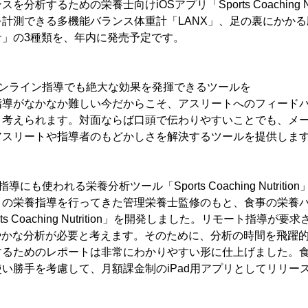
分析するための栄養士向けiOSアプリ「Sports Coaching Nu
計測できる多機能バランス体重計「LANX」、足の裏にかか
サ」の3種類を、年内に発売予定です。
オンライン指導でも絶大な効果を発揮できるツールを
指導がなかなか難しい今だからこそ、アスリートへのフィード
と考えられます。対面ならば口頭で伝わりやすいことでも、メ
アスリートや指導者のもどかしさを解決するツールを提供しま
も使われる栄養分析ツール「Sports Coaching Nutrition
トの栄養指導を行ってきた管理栄養士監修のもと、食事の栄養
rts Coaching Nutrition」を開発しました。リモート指導
やかな分析が必要と考えます。そのために、分析の時間を飛躍
するためのレポートは非常にわかりやすい形に仕上げました。
い勝手を考慮して、月額課金制のiPad用アプリとしてリリー