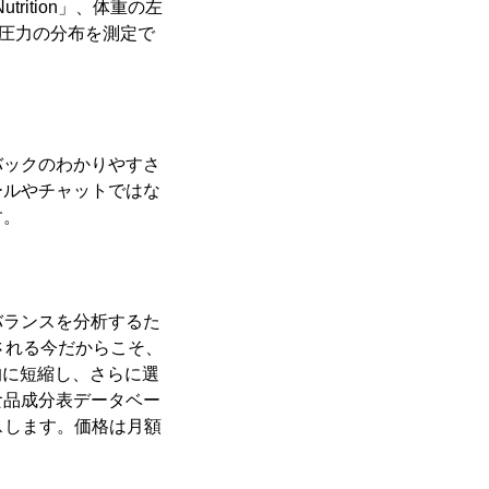
trition」、体重の左
る圧力の分布を測定で
バックのわかりやすさ
ールやチャットではな
す。
」
バランスを分析するた
が要求される今だからこそ、
的に短縮し、さらに選
食品成分表データベー
スします。価格は月額