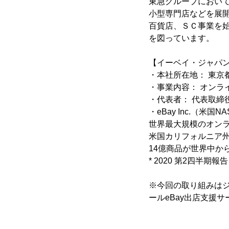
東急グループにおい
小型専門店などを展
百貨店、ＳＣ事業を
を図っています。
【イーベイ・ジャパンおよ
・本社所在地： 東京
・事業内容： オンラ
・代表者： 代表取締役
・eBay Inc.（米
世界最大規模のオンラ
米国カリフォルニア州サ
14億商品が世界中か
* 2020 第2四半期
※今回の取り組みは
ールeBay出店支援