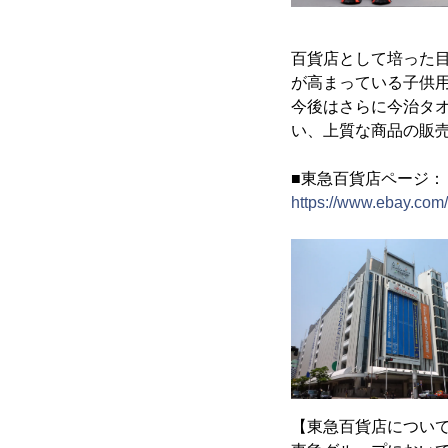
百貨店として培った
が高まっている子供用
今後はさらに今治タ
い、上質な商品の販
■東急百貨店ページ：
https://www.ebay.com
【東急百貨店につい