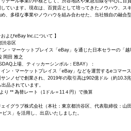
てリテール事業の中核として、渋谷地区や東急沿線を中心に百
開しています。現在は、百貨店として培ってきたノウハウ、ス
始め、多様な事業やノウハウを組み合わせた、当社独自の融合
びeBay Inc.について 】
都渋谷区
イン・マーケットプレイス「eBay」を通じた日本セラーの「
 岡田 雅之
国NASDAQ上場、ティッカーシンボル：EBAY）：
イン・マーケットプレイス「eBay」などを運営するeコマース
ンノゼで創業され、2019年の取引高は902億ドル（約10.3
ら出品されています。
報告より ** 為替レート（1ドル＝11４円）で換算
ジェイグラブ株式会社（本社：東京都渋谷区、代表取締役：山田
サービス」を活用し、出店いたしました。