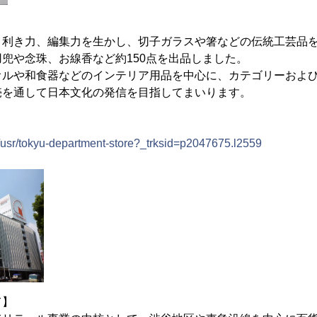
目利き力、編集力を生かし、切子ガラスや箸などの伝統工芸品
兜や念珠、お線香など約150点を出品しました。
オルや和食器などのインテリア用品を中心に、カテゴリーおよ
売を通して日本文化の発信を目指してまいります。
/usr/tokyu-department-store?_trksid=p2047675.l2559
て】