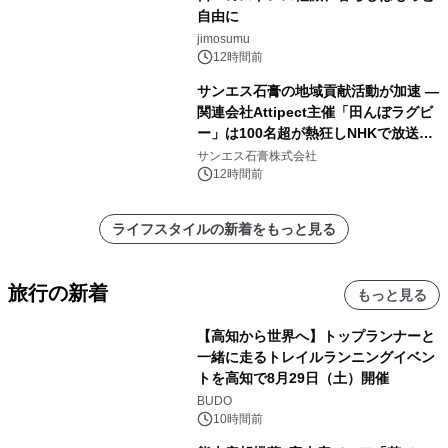
自由に
jimosumu
12時間前
サンエス石膏の地域貢献活動が加速 ―
関連会社Attipect主催「田んぼラグビ
ー」は100名超が熱狂しNHKで放送さ
れました。
サンエス石膏株式会社
12時間前
ライフスタイルの新着をもっと見る
旅行の新着
もっと見る
【高知から世界へ】トップランナーと
一緒に走るトレイルランニングイベン
トを高知で8月29日（土）開催
BUDO
10時間前