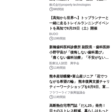
PropTechはどう組み替えるか）｜
株式会社property technologies
PropTech-Lab
9時間前
【高知から世界へ】トップランナーと
一緒に走るトレイルランニングイベン
トを高知で8月29日（土）開催
BUDO
10時間前
新橋歯科医科診療所 副院長・歯科医師
小野宇宙が「後悔しない歯科選び」
「痛くない歯科治療」「不安がない治
療計画」をテーマに専門監修
医療法人財団 興学会
11時間前
熊本産胡蝶蘭×富山産ジニア「花でつ
ながる希望の輪」 熊本復興支援チャリ
ティーワークショップを8月9日、富
山・射水で開催
フラワーライフ振興協議会
11時間前
高断熱住宅専門誌「だん25」発売！
日々のストレス軽減、暮らしはもっと