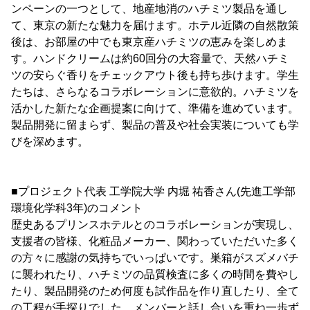
ンペーンの一つとして、地産地消のハチミツ製品を通し
て、東京の新たな魅力を届けます。ホテル近隣の自然散策
後は、お部屋の中でも東京産ハチミツの恵みを楽しめま
す。ハンドクリームは約60回分の大容量で、天然ハチミ
ツの安らぐ香りをチェックアウト後も持ち歩けます。学生
たちは、さらなるコラボレーションに意欲的。ハチミツを
活かした新たな企画提案に向けて、準備を進めています。
製品開発に留まらず、製品の普及や社会実装についても学
びを深めます。
■プロジェクト代表 工学院大学 内堀 祐香さん(先進工学部
環境化学科3年)のコメント
歴史あるプリンスホテルとのコラボレーションが実現し、
支援者の皆様、化粧品メーカー、関わっていただいた多く
の方々に感謝の気持ちでいっぱいです。巣箱がスズメバチ
に襲われたり、ハチミツの品質検査に多くの時間を費やし
たり、製品開発のため何度も試作品を作り直したり、全て
の工程が手探りでした。メンバーと話し合いを重ね一歩ず