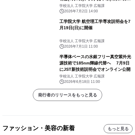
28日)で公開
学校法人 工学院大学 広報課
2026年7月2日 14:00
工学院大学 航空理工学専攻説明会を7
月19日(日)に開催
学校法人 工学院大学 広報課
2026年7月1日 11:00
半導体ベースの水銀フリー真空紫外光
源技術で185nm輝線代替へ 7月9日
にJST新技術説明会でオンライン公開
学校法人 工学院大学 広報課
2026年6月18日 11:00
発行者のリリースをもっと見る
ファッション・美容の新着
もっと見る