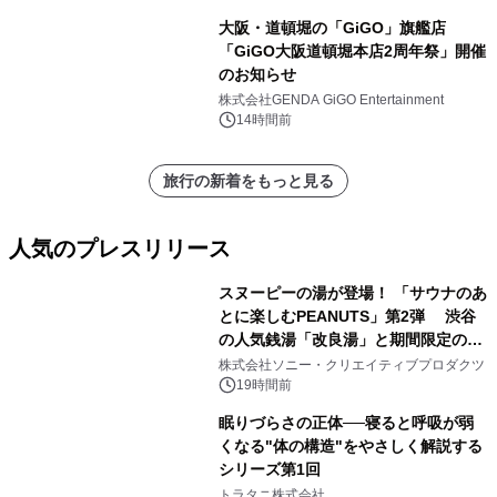
大阪・道頓堀の「GiGO」旗艦店
「GiGO大阪道頓堀本店2周年祭」開催
のお知らせ
株式会社GENDA GiGO Entertainment
14時間前
旅行の新着をもっと見る
人気のプレスリリース
スヌーピーの湯が登場！ 「サウナのあ
とに楽しむPEANUTS」第2弾 渋谷
の人気銭湯「改良湯」と期間限定のコ
1
ラボレーション サウナイキタイコラ
株式会社ソニー・クリエイティブプロダクツ
ボグッズも発売決定！
19時間前
眠りづらさの正体──寝ると呼吸が弱
くなる"体の構造"をやさしく解説する
シリーズ第1回
2
トラタニ株式会社