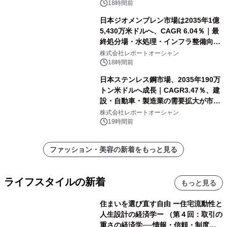
18時間前
日本ジオメンブレン市場は2035年1億
5,430万米ドルへ、CAGR 6.04％｜最
終処分場・水処理・インフラ整備向け
需要拡大
株式会社レポートオーシャン
18時間前
日本ステンレス鋼市場、2035年190万
トン米ドルへ成長｜CAGR3.47％、建
設・自動車・製造業の需要拡大が市場
を牽引
株式会社レポートオーシャン
19時間前
ファッション・美容の新着をもっと見る
ライフスタイルの新着
もっと見る
住まいを選び直す自由 ー住宅流動性と
人生設計の経済学ー （第４回：取引の
重さの経済学──情報・信頼・制度を