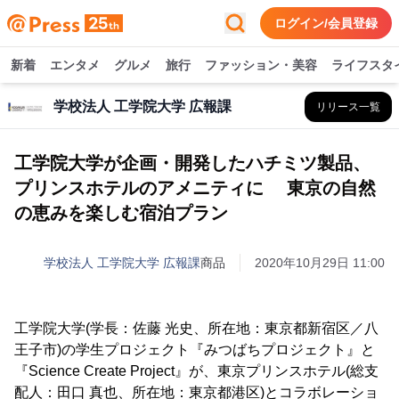
ログイン/会員登録
新着
エンタメ
グルメ
旅行
ファッション・美容
ライフスタ
学校法人 工学院大学 広報課
リリース一覧
工学院大学が企画・開発したハチミツ製品、
プリンスホテルのアメニティに 東京の自然
の恵みを楽しむ宿泊プラン
学校法人 工学院大学 広報課
商品
2020年10月29日 11:00
工学院大学(学長：佐藤 光史、所在地：東京都新宿区／八
王子市)の学生プロジェクト『みつばちプロジェクト』と
『Science Create Project』が、東京プリンスホテル(総支
配人：田口 真也、所在地：東京都港区)とコラボレーショ