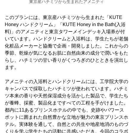
東京産ハチミツから生まれたアメニティ
このプランには、東京産ハチミツから生まれた「KUTE
Honey ハンドクリーム」「KUTE Honey in the Bath(入浴
料)」のアメニティと東京タワーメインデッキ入場券が付
いています。ハンドクリームと入浴料は、学生たちが老舗
化粧品メーカーと協働で企画・開発しました。これからの
季節、乾燥が気になるお肌に自然由来の成分で潤いをもた
らし、ハチミツの甘い香りがくつろぎのひとときを演出し
ます。
アメニティの入浴料とハンドクリームには、工学院大学の
キャンパスで採取したハチミツが使われています。ハチミ
ツ本来の香りや天然保湿成分を活かした製品で、学生たち
が養蜂、採蜜、製品化まですべての工程を手がけました。
都内に11あるプリンスホテルの中でも、史跡やパワース
ポットに囲まれた自然豊かな立地が魅力の東京プリンスホ
テル。実体験を通して、自然との共生や地産地消のものづ
くりを学ぶ学生たちの活動に共感いただき、今回のコラボ