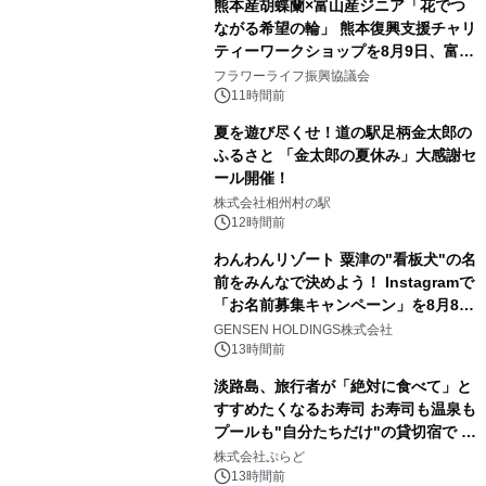
熊本産胡蝶蘭×富山産ジニア「花でつ
ながる希望の輪」 熊本復興支援チャリ
ティーワークショップを8月9日、富
山・射水で開催
フラワーライフ振興協議会
11時間前
夏を遊び尽くせ！道の駅足柄金太郎の
ふるさと 「金太郎の夏休み」大感謝セ
ール開催！
株式会社相州村の駅
12時間前
わんわんリゾート 粟津の"看板犬"の名
前をみんなで決めよう！ Instagramで
「お名前募集キャンペーン」を8月8日
(土)より開催
GENSEN HOLDINGS株式会社
13時間前
淡路島、旅行者が「絶対に食べて」と
すすめたくなるお寿司 お寿司も温泉も
プールも"自分たちだけ"の貸切宿で 1
日1組限定「岩屋温泉 絵島別庭 海と
株式会社ぷらど
森」の握り寿司プラン
13時間前