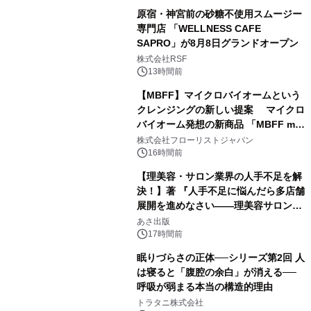
原宿・神宮前の砂糖不使用スムージー
専門店 「WELLNESS CAFE
SAPRO」が8月8日グランドオープン
株式会社RSF
13時間前
【MBFF】マイクロバイオームという
クレンジングの新しい提案 マイクロ
バイオーム発想の新商品 「MBFF mb
クレンジングPRO」を2026年8月6日
株式会社フローリストジャパン
発売
16時間前
【理美容・サロン業界の人手不足を解
決！】著 『人手不足に悩んだら多店舗
展開を進めなさい――理美容サロン
「多店舗展開」の教科書』2026年8月
あさ出版
24日（月）発売
17時間前
眠りづらさの正体──シリーズ第2回 人
は寝ると「腹腔の余白」が消える──
呼吸が弱まる本当の構造的理由
トラタニ株式会社