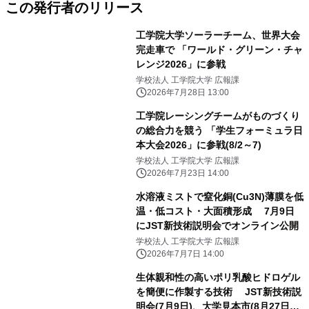
この発行者のリリース
工学院大学ソーラーチーム、世界大会
完走車で 「ワールド・グリーン・チャ
レンジ2026」に参戦
学校法人 工学院大学 広報課
2026年7月28日 13:00
工学院レーシングチームがものづくり
の総合力を競う 「学生フォーミュラ日
本大会2026」に参戦(8/2～7)
学校法人 工学院大学 広報課
2026年7月23日 14:00
水溶液ミストで窒化銅(Cu3N)薄膜を低
温・低コスト・大面積形成 7月9日
にJST新技術説明会でオンライン公開
学校法人 工学院大学 広報課
2026年7月7日 14:00
生体親和性の高いポリ乳酸ヒドロゲル
を簡便に作製する技術 JST新技術説
明会(7月9日)、大学見本市(8月27日・