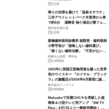
1日前
帰りの渋滞を避けて「温泉＆サウナ」
三井アウトレットパーク木更津から車
で約5分 湯舞音 袖ケ浦店が夏フェア
3
メニューを提供
株式会社楽久屋
1日前
新橋歯科医科診療所 副院長・歯科医師
小野宇宙が「後悔しない歯科選び」
「痛くない歯科治療」「不安がない治
4
療計画」をテーマに専門監修
医療法人財団 興学会
11時間前
1833年に英国王室御用達を賜った世界
初のウイスキー 『ロイヤル・ブラック
ラ』の旗艦店が2026年6月新宿に誕
5
生 バカルディ ジャパンと連携した
株式会社ティグリス
没入型バー「BAR Arca」
20時間前
Makuakeで目標1341％を突破した超
簡単＆小型テレビ用アンプ 「SW TV
Plus」8月7日より一般販売開始！ ケ