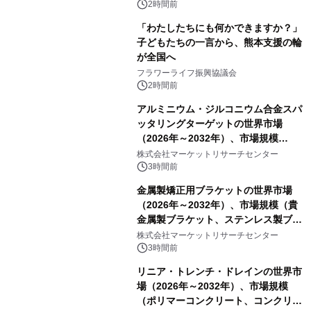
2時間前
「わたしたちにも何かできますか？」
子どもたちの一言から、熊本支援の輪
が全国へ
フラワーライフ振興協議会
2時間前
アルミニウム・ジルコニウム合金スパ
ッタリングターゲットの世界市場
（2026年～2032年）、市場規模
（0.995、0.999、その他）・分析レポ
株式会社マーケットリサーチセンター
ートを発表
3時間前
金属製矯正用ブラケットの世界市場
（2026年～2032年）、市場規模（貴
金属製ブラケット、ステンレス製ブラ
ケット、純チタン製ブラケット）・分
株式会社マーケットリサーチセンター
析レポートを発表
3時間前
リニア・トレンチ・ドレインの世界市
場（2026年～2032年）、市場規模
（ポリマーコンクリート、コンクリー