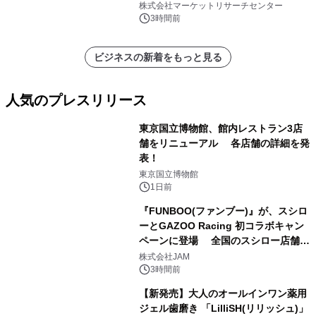
ト、プラスチック、金属）・分析レポ
株式会社マーケットリサーチセンター
ートを発表
3時間前
ビジネスの新着をもっと見る
人気のプレスリリース
東京国立博物館、館内レストラン3店
舗をリニューアル 各店舗の詳細を発
表！
1
東京国立博物館
1日前
『FUNBOO(ファンブー)』が、スシロ
ーとGAZOO Racing 初コラボキャン
ペーンに登場 全国のスシロー店舗で
2
GR 4車種の FUNBOO(ミニカー)付き
株式会社JAM
メニューが展開されます
3時間前
【新発売】大人のオールインワン薬用
ジェル歯磨き 「LilliSH(リリッシュ)」