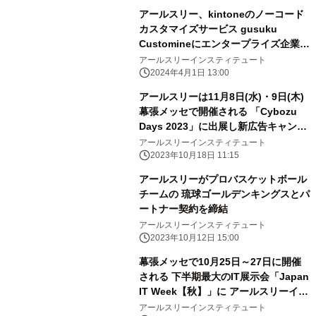
アールスリー、kintoneのノーコード
カスタマイズサービス gusuku
Customineにエンタープライズ企業向
けの新プラン 「年額3000」を追加
アールスリーインスティテュート
2024年4月1日 13:00
アールスリーは11月8日(水)・9日(木)
幕張メッセで開催される 「Cybozu
Days 2023」に出展し新広告キャンペ
ーンを実施！
アールスリーインスティテュート
2023年10月18日 11:15
アールスリーがプロバスケットボール
チームの 琉球ゴールデンキングスとパ
ートナー契約を締結
アールスリーインスティテュート
2023年10月12日 15:00
幕張メッセで10月25日～27日に開催
される 下半期最大のIT展示会「Japan
IT Week【秋】」に アールスリーイン
スティテュートが出展
アールスリーインスティテュート