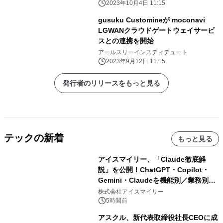
2023年10月4日 11:15
gusuku Customineが moconavi
LGWANクラウドゲートウェイサービ
スとの連携を開始
アールスリーインスティテュート
2023年9月12日 11:15
発行者のリリースをもっと見る
テックの新着
もっと見る
アイスマイリー、「Claude徹底解
説」を公開！ChatGPT・Copilot・
Gemini・Claudeを機能別／業務別に
比較―自社に合う生成AIの選び方がわ
株式会社アイスマイリー
かる実践ガイド
5時間前
アスクル、新代表取締役社長CEOに成