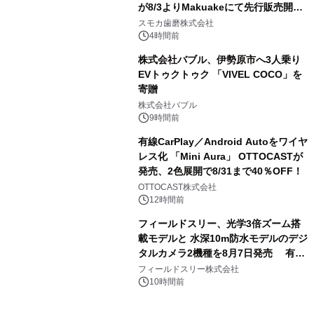
が8/3よりMakuakeにて先行販売開
3
始！
スモカ歯磨株式会社
4時間前
株式会社バブル、伊勢原市へ3人乗り
EVトゥクトゥク 「VIVEL COCO」を
寄贈
4
株式会社バブル
9時間前
有線CarPlay／Android Autoをワイヤ
レス化 「Mini Aura」 OTTOCASTが
発売、2色展開で8/31まで40％OFF！
5
OTTOCAST株式会社
12時間前
フィールドスリー、光学3倍ズーム搭
載モデルと 水深10m防水モデルのデジ
タルカメラ2機種を8月7日発売 有効
6
約1300万画素、用途別に選べるコンデ
フィールドスリー株式会社
ジ新登場
10時間前