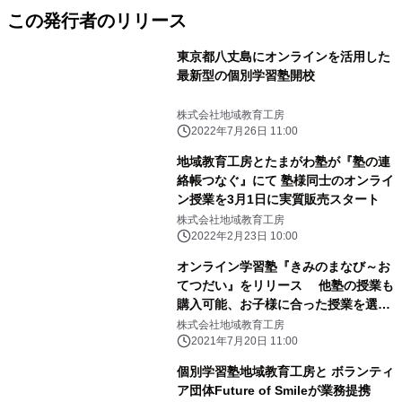
この発行者のリリース
東京都八丈島にオンラインを活用した
最新型の個別学習塾開校
株式会社地域教育工房
2022年7月26日 11:00
地域教育工房とたまがわ塾が『塾の連
絡帳つなぐ』にて 塾様同士のオンライ
ン授業を3月1日に実質販売スタート
株式会社地域教育工房
2022年2月23日 10:00
オンライン学習塾『きみのまなび～お
てつだい』をリリース 他塾の授業も
購入可能、お子様に合った授業を選択
できる
株式会社地域教育工房
2021年7月20日 11:00
個別学習塾地域教育工房と ボランティ
ア団体Future of Smileが業務提携