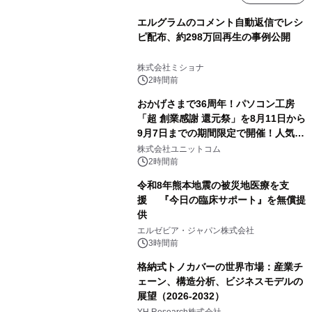
エルグラムのコメント自動返信でレシ
ピ配布、約298万回再生の事例公開
株式会社ミショナ
2時間前
おかげさまで36周年！パソコン工房
「超 創業感謝 還元祭」を8月11日から
9月7日までの期間限定で開催！人気の
ゲーミングPCや高性能ノートPCなど
株式会社ユニットコム
対象iiyama PCのご購入で最大3万円分
2時間前
相当を還元
令和8年熊本地震の被災地医療を支
援 『今日の臨床サポート』を無償提
供
エルゼビア・ジャパン株式会社
3時間前
格納式トノカバーの世界市場：産業チ
ェーン、構造分析、ビジネスモデルの
展望（2026-2032）
YH Research株式会社