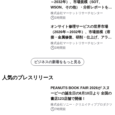
～2032年）、市場規模（SOT、
WSON、その他）・分析レポートを発
表
株式会社マーケットリサーチセンター
1時間前
オンサイト修理サービスの世界市場
（2026年～2032年）、市場規模（溶
接・金属修復、研削・仕上げ、アライ
メント、その他）・分析レポートを発
株式会社マーケットリサーチセンター
表
1時間前
ビジネスの新着をもっと見る
人気のプレスリリース
PEANUTS BOOK FAIR 2026が スヌ
ーピーの誕生日の8月10日より 全国の
書店123店舗で開催！
1
株式会社ソニー・クリエイティブプロダクツ
7時間前