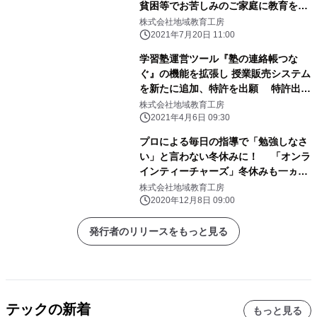
貧困等でお苦しみのご家庭に教育を提
供
株式会社地域教育工房
2021年7月20日 11:00
学習塾運営ツール『塾の連絡帳つな
ぐ』の機能を拡張し 授業販売システム
を新たに追加、特許を出願 特許出願
を記念し30教室限定で無料使用が可能
株式会社地域教育工房
に
2021年4月6日 09:30
プロによる毎日の指導で「勉強しなさ
い」と言わない冬休みに！ 「オンラ
インティーチャーズ」冬休みも一ヵ月
無料指導
株式会社地域教育工房
2020年12月8日 09:00
発行者のリリースをもっと見る
テックの新着
もっと見る