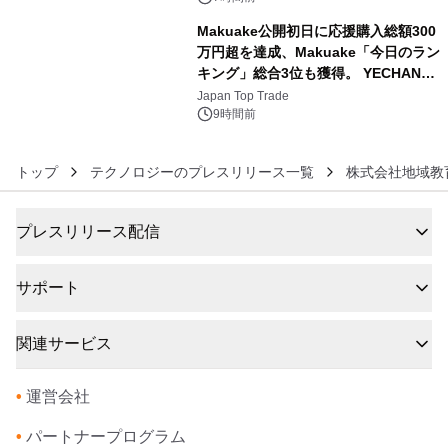
Makuake公開初日に応援購入総額300
万円超を達成、Makuake「今日のラン
キング」総合3位も獲得。 YECHAN音
6
浴シンギングボウル第2弾の大型サイ
Japan Top Trade
ズ（XL・2XL・3XL）を先行販売中
9時間前
トップ
テクノロジーのプレスリリース一覧
株式会社地域教
プレスリリース配信
サポート
関連サービス
•
運営会社
•
パートナープログラム