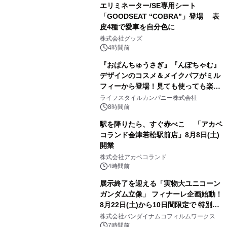
エリミネーター/SE専用シート
「GOODSEAT “COBRA”」登場 表
皮4種で愛車を自分色に
2
株式会社グッズ
4時間前
『おぱんちゅうさぎ』『んぽちゃむ』
デザインのコスメ＆メイクパフがミル
フィーから登場！見ても使っても楽し
3
い、ポップでキュートなコレクショ
ライフスタイルカンパニー株式会社
ン。
8時間前
駅を降りたら、すぐ赤べこ 「アカベ
コランド会津若松駅前店」8月8日(土)
開業
4
株式会社アカベコランド
4時間前
展示終了を迎える「実物大ユニコーン
ガンダム立像」 フィナーレ企画始動！
8月22日(土)から10日間限定で 特別映
5
像『UNICORN GUNDAM Statue ―
株式会社バンダイナムコフィルムワークス
BEYOND POSSIBILITY ―』を上映！
7時間前