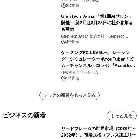
3時間前
GienTech Japan「第1回AIサロン」
開催 第2回は8月28日に社外参加者
も募集
GienTech Japan 株式会社、GienTech
Consulting Japan 株式会社
4時間前
ゲーミングPC LEVEL∞、 レーシン
グ・シミュレーター系YouTuber「ピ
カーチャンネル」コラボ 『Assetto
Corsa EVO』推奨パソコン販売中
株式会社ユニットコム
5時間前
テックの新着をもっと見る
ビジネスの新着
もっと見る
リードフレームの世界市場（2026年～
2032年）、市場規模（プレス加工リー