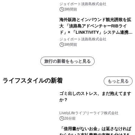
アル！ ～スマホで即予約完了の「スマ
ジョイポート淡路島株式会社
ート設計」へ刷新～
3時間前
海外販路とインバウンド観光誘致を拡
大 「淡路島アドベンチャーRIBライ
ド」× 「LINKTIVITY」システム連携を
開始！
ジョイポート淡路島株式会社
3時間前
旅行の新着をもっと見る
ライフスタイルの新着
もっと見る
ゴミ出しのストレス、まだ抱えてます
か？
LivelyLifeライブリーライフ株式会社
26分前
「借用書がないお金」は返さなければ
ならない？支払義務の有無を分ける5