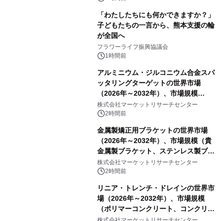
「わたしたちにも何かできますか？」
子どもたちの一言から、熊本支援の輪
が全国へ
フラワーライフ振興協議会
1時間前
アルミニウム・ジルコニウム合金スパ
ッタリングターゲットの世界市場
（2026年～2032年）、市場規模
（0.995、0.999、その他）・分析レポ
株式会社マーケットリサーチセンター
ートを発表
2時間前
金属製矯正用ブラケットの世界市場
（2026年～2032年）、市場規模（貴
金属製ブラケット、ステンレス製ブラ
ケット、純チタン製ブラケット）・分
株式会社マーケットリサーチセンター
析レポートを発表
2時間前
リニア・トレンチ・ドレインの世界市
場（2026年～2032年）、市場規模
（ポリマーコンクリート、コンクリー
ト、プラスチック、金属）・分析レポ
株式会社マーケットリサーチセンター