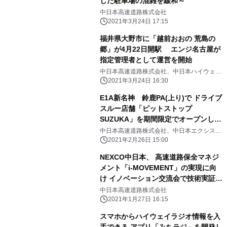
した駐車場の混雑を緩和～
中日本高速道路株式会社
2021年3月24日 17:15
福井県大野市に「越前おおの 荒島の
郷」が4月22日開駅 エンジ名古屋が
指定管理者として運営を開始
中日本高速道路株式会社、中日本ハイウェ
イ・エンジニアリング名古屋株式会社
2021年3月24日 16:30
E1A新名神 鈴鹿PA(上り)で ドライブ
スルー店舗「ピットストップ
SUZUKA」を期間限定でオープンしま
す！ ～高速道路“初”の試み～
中日本高速道路株式会社、中日本エクシス株
式会社
2021年2月26日 15:00
NEXCO中日本、 高速道路保全マネジ
メント「i-MOVEMENT」の実現に向
け イノベーション交流会で技術実証開
始
中日本高速道路株式会社
2021年1月27日 16:15
スマホからハイウェイラジオ情報を入
手できる アプリ「みちラジ」を開発し