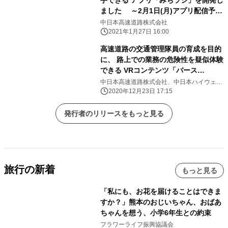
ました ～2月1日(月)アプリ配信予定
～
中日本高速道路株式会社
2021年1月27日 16:00
高速道路の交通管理隊員の育成を目的
に、 路上での業務の危険性を疑似体験
できる VRコンテンツ「バース
VIRSE」を開発しました
中日本高速道路株式会社、中日本ハイウェ
イ･パトロール名古屋株式会社
2020年12月23日 17:15
発行者のリリースをもっと見る
旅行の新着
もっと見る
「私にも、お花を届けることはできま
すか？」熊本のおじいちゃん、おばあ
ちゃんを想う、小学6年生との約束
フラワーライフ振興協議会