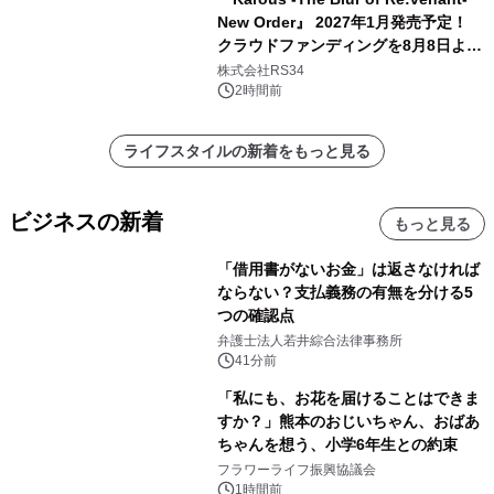
New Order』 2027年1月発売予定！
クラウドファンディングを8月8日より
開始
株式会社RS34
2時間前
ライフスタイルの新着をもっと見る
ビジネスの新着
もっと見る
「借用書がないお金」は返さなければ
ならない？支払義務の有無を分ける5
つの確認点
弁護士法人若井綜合法律事務所
41分前
「私にも、お花を届けることはできま
すか？」熊本のおじいちゃん、おばあ
ちゃんを想う、小学6年生との約束
フラワーライフ振興協議会
1時間前