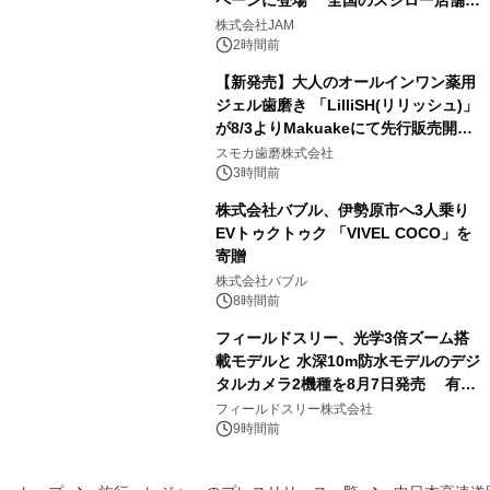
3
GR 4車種の FUNBOO(ミニカー)付き
株式会社JAM
メニューが展開されます
2時間前
【新発売】大人のオールインワン薬用
ジェル歯磨き 「LilliSH(リリッシュ)」
が8/3よりMakuakeにて先行販売開
4
始！
スモカ歯磨株式会社
3時間前
株式会社バブル、伊勢原市へ3人乗り
EVトゥクトゥク 「VIVEL COCO」を
寄贈
5
株式会社バブル
8時間前
フィールドスリー、光学3倍ズーム搭
載モデルと 水深10m防水モデルのデジ
タルカメラ2機種を8月7日発売 有効
6
約1300万画素、用途別に選べるコンデ
フィールドスリー株式会社
ジ新登場
9時間前