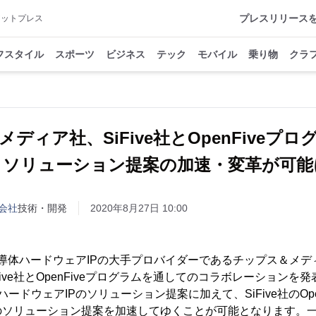
プレスリリース
アットプレス
フスタイル
スポーツ
ビジネス
テック
モバイル
乗り物
クラ
ディア社、SiFive社とOpenFiveプ
ソリューション提案の加速・変革が可能
会社
技術・開発
2020年8月27日 10:00
- 半導体ハードウェアIPの大手プロバイダーであるチップス＆メデ
Five社とOpenFiveプログラムを通してのコラボレーション
ードウェアIPのソリューション提案に加えて、SiFive社のOpe
ソリューション提案を加速してゆくことが可能となります。一方、