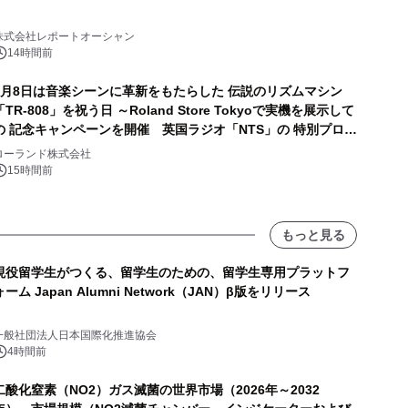
株式会社レポートオーシャン
14時間前
8月8日は音楽シーンに革新をもたらした 伝説のリズムマシン
「TR-808」を祝う日 ～Roland Store Tokyoで実機を展示して
の 記念キャンペーンを開催 英国ラジオ「NTS」の 特別プログ
ラムや、「TR-808」を愛する伝説的アーティストを フィーチ
ローランド株式会社
ャーしたアニメーションを公開～
15時間前
もっと見る
現役留学生がつくる、留学生のための、留学生専用プラットフ
ォーム Japan Alumni Network（JAN）β版をリリース
一般社団法人日本国際化推進協会
4時間前
二酸化窒素（NO2）ガス滅菌の世界市場（2026年～2032