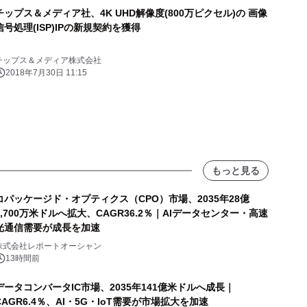
チップス＆メディア社、4K UHD解像度(800万ピクセル)の 画像
信号処理(ISP)IPの新規契約を獲得
チップス＆メディア株式会社
2018年7月30日 11:15
もっと見る
コパッケージド・オプティクス（CPO）市場、2035年28億
8,700万米ドルへ拡大、CAGR36.2％｜AIデータセンター・高速
光通信需要が成長を加速
株式会社レポートオーシャン
13時間前
データコンバータIC市場、2035年141億米ドルへ成長｜
CAGR6.4％、AI・5G・IoT需要が市場拡大を加速