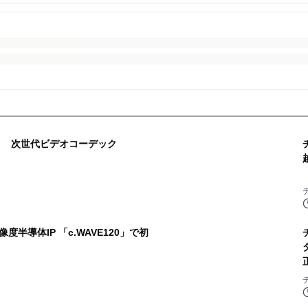
社 次世代ビデオコーデック
半導体IP 「c.WAVE120」で初
タイム マ