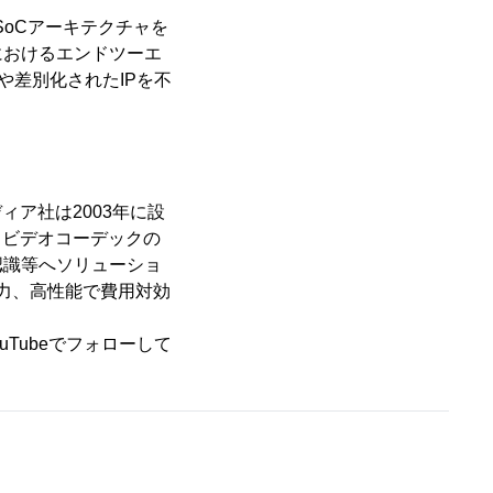
SoCアーキテクチャを
におけるエンドツーエ
や差別化されたIPを不
。
ア社は2003年に設
、ビデオコーデックの
認識等へソリューショ
力、高性能で費用対効
YouTubeでフォローして