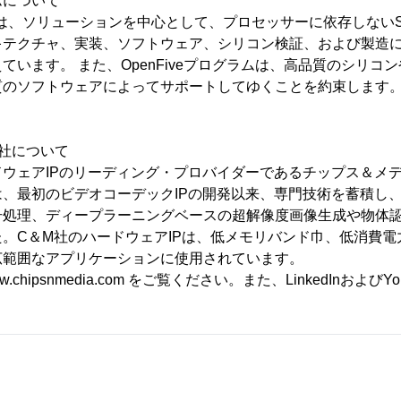
ラムについて
グラムは、ソリューションを中心として、プロセッサーに依存しない
キテクチャ、実装、ソフトウェア、シリコン検証、および製造
ています。 また、OpenFiveプログラムは、高品質のシリコン
質のソフトウェアによってサポートしてゆくことを約束します
社について
ウェアIPのリーディング・プロバイダーであるチップス＆メディ
、最初のビデオコーデックIPの開発以来、専門技術を蓄積し
号処理、ディープラーニングベースの超解像度画像生成や物体
。C＆M社のハードウェアIPは、低メモリバンド巾、低消費電
広範囲なアプリケーションに使用されています。
chipsnmedia.com をご覧ください。また、LinkedInおよび