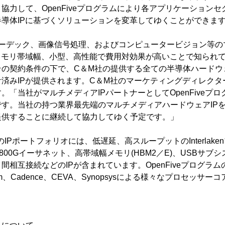
協力して、OpenFiveプログラムにより各アプリケーション
導体IPに基づくソリューションを変革してゆくことができま
コーデック、画像信号処理、およびコンピュータービジョン等の
メモリ帯域幅、小型、高性能で費用対効果が高いことで知られていま
の契約条件の下で、C＆M社の提供する全ての半導体ハードウェ
みIPが提供されます。C＆M社のマーケティングディレクターである
。「当社がマルチメディアIPパートナーとしてOpenFiveプ
す。当社の持つ業界最先端のマルチメディアハードウェアIP
提供することに継続して協力してゆく予定です。」
ラムのIPポートフォリオには、低遅延、高スループットのInterlak
800Gイーサネット、高帯域幅メモリ(HBM2／E)、USBサブ
間相互接続などのIPが含まれています。OpenFiveプログラ
rm、Cadence、CEVA、Synopsysによる様々なプロセッサ