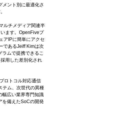
セグメント別に最適化さ
す。
マルチメディア関連半
す。OpenFiveプ
アIPに簡単にアクセ
Jeiff Kimは次
ログラムで提携できるこ
を採用した差別化され
enプロトコル対応通信
システム、次世代の異種
ムの幅広い業界専門知識
ーコアを備えたSoCの開発