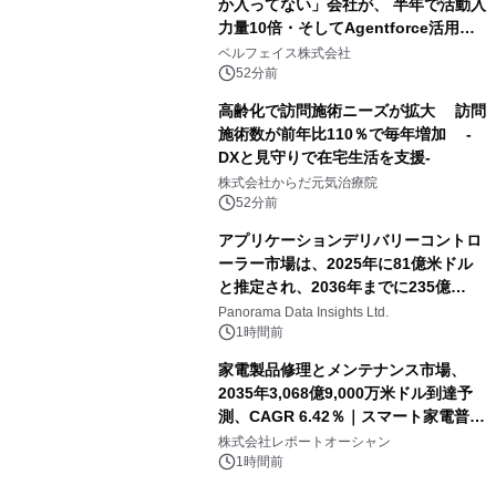
か入ってない」会社が、 半年で活動入
力量10倍・そしてAgentforce活用へ
── 敷島住宅×bellSalesAI事例公開
ベルフェイス株式会社
52分前
高齢化で訪問施術ニーズが拡大 訪問
施術数が前年比110％で毎年増加 -
DXと見守りで在宅生活を支援-
株式会社からだ元気治療院
52分前
アプリケーションデリバリーコントロ
ーラー市場は、2025年に81億米ドル
と推定され、2036年までに235億
8,000万米ドルに達すると予測されて
Panorama Data Insights Ltd.
おり、予測期間（2026年～2036年）
1時間前
家電製品修理とメンテナンス市場、
2035年3,068億9,000万米ドル到達予
測、CAGR 6.42％｜スマート家電普
及・循環型経済・メンテナンス需要拡
株式会社レポートオーシャン
大が成長を加速
1時間前