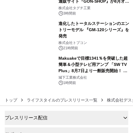
通販サイト『GON-SHOP』が8月オー
4
プン
株式会社タグチ工業
3時間前
進化したトータルステーションのエン
トリーモデル 『GM-120シリーズ』を
発売
5
株式会社トプコン
21時間前
Makuakeで目標1341％を突破した超
簡単＆小型テレビ用アンプ 「SW TV
Plus」8月7日より一般販売開始！ ケ
6
ーブル1本つなぐだけ、テレビの音が
城下工業株式会社
ぐっと豊かに
1時間前
トップ
ライフスタイルのプレスリリース一覧
株式会社デス
プレスリリース配信