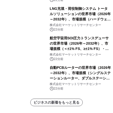
22分前
LNG充填・荷役制御システム トータ
ルソリューションの世界市場（2026年
～2032年）、市場規模（ハードウェ
ア、ソフトウェア、サービス）・分析
株式会社マーケットリサーチセンター
レポートを発表
22分前
航空宇宙用SOI圧力トランスデューサ
の世界市場（2026年～2032年）、市
場規模（＜±1% FS、≥±1% FS）・分
析レポートを発表
株式会社マーケットリサーチセンター
22分前
自動PCBルーターの世界市場（2026年
～2032年）、市場規模（シングルステ
ーションルーター、ダブルステーショ
ンルーター）・分析レポートを発表
株式会社マーケットリサーチセンター
22分前
ビジネスの新着をもっと見る