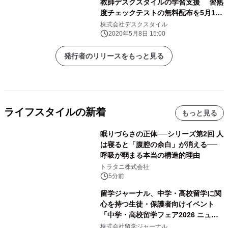
教師デスクスタイルの学習支援 習熟
度チェックテストの無料配布を5月1日
(金)より開始
株式会社デスクスタイル
2020年5月8日 15:00
発行者のリリースをもっと見る
ライフスタイルの新着
もっと見る
眠りづらさの正体──シリーズ第2回 人
は寝ると「腹腔の余白」が消える──
呼吸が弱まる本当の構造的理由
トラタニ株式会社
5分前
留学ジャーナル、中学・高校留学に関
心を持つ生徒・保護者向けイベント
「中学・高校留学フェア2026 ニュー
ジーランド＆オーストラリア」を
株式会社留学ジャーナル