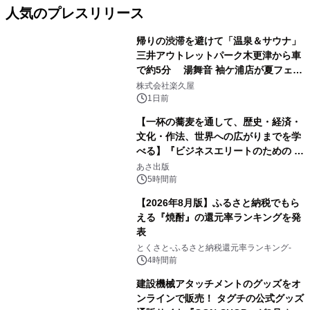
人気のプレスリリース
帰りの渋滞を避けて「温泉＆サウナ」
三井アウトレットパーク木更津から車
で約5分 湯舞音 袖ケ浦店が夏フェア
1
メニューを提供
株式会社楽久屋
1日前
【一杯の蕎麦を通して、歴史・経済・
文化・作法、世界への広がりまでを学
べる】『ビジネスエリートのための 教
2
養としての蕎麦』2026年8月25日
あさ出版
（火）発売
5時間前
【2026年8月版】ふるさと納税でもら
える『焼酎』の還元率ランキングを発
表
3
とくさと-ふるさと納税還元率ランキング-
4時間前
建設機械アタッチメントのグッズをオ
ンラインで販売！ タグチの公式グッズ