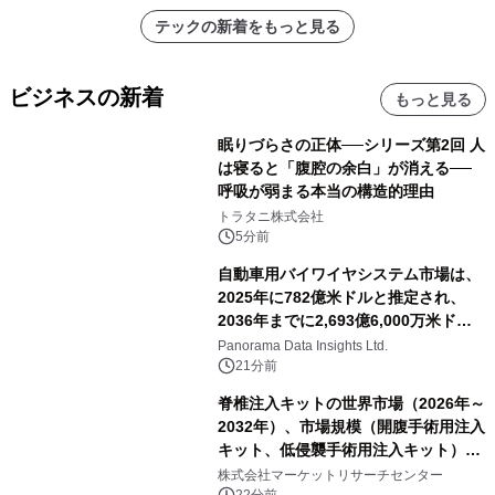
テックの新着をもっと見る
ビジネスの新着
もっと見る
眠りづらさの正体──シリーズ第2回 人
は寝ると「腹腔の余白」が消える──
呼吸が弱まる本当の構造的理由
トラタニ株式会社
5分前
自動車用バイワイヤシステム市場は、
2025年に782億米ドルと推定され、
2036年までに2,693億6,000万米ドル
に達すると予測されており、予測期間
Panorama Data Insights Ltd.
（2026年～2036年）
21分前
脊椎注入キットの世界市場（2026年～
2032年）、市場規模（開腹手術用注入
キット、低侵襲手術用注入キット）・
分析レポートを発表
株式会社マーケットリサーチセンター