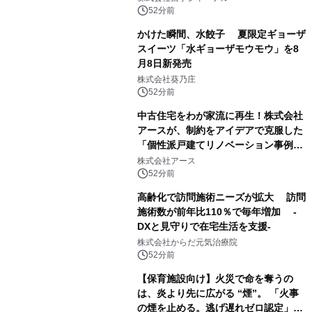
9/12(土)に開催
52分前
かけた瞬間、水餃子 夏限定ギョーザ
スイーツ「水ギョーザモウモウ」を8
月8日新発売
株式会社葵乃庄
52分前
中古住宅をわが家流に再生！株式会社
アースが、制約をアイデアで克服した
「個性派戸建てリノベーション事例5
選」を公開
株式会社アース
52分前
高齢化で訪問施術ニーズが拡大 訪問
施術数が前年比110％で毎年増加 -
DXと見守りで在宅生活を支援-
株式会社からだ元気治療院
52分前
【保育施設向け】火災で命を奪うの
は、炎より先に広がる “煙”。 「火事
の煙を止める。逃げ遅れゼロ認定」提