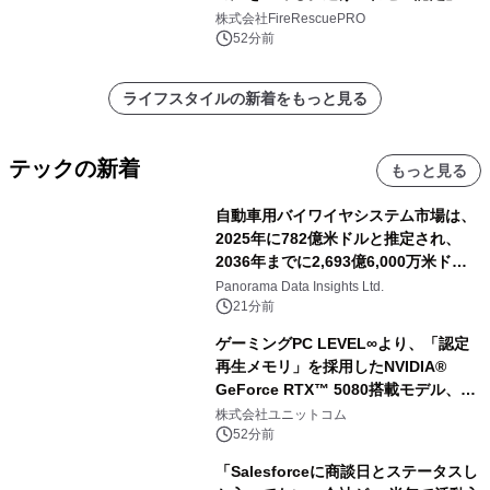
供開始
株式会社FireRescuePRO
52分前
ライフスタイルの新着をもっと見る
テックの新着
もっと見る
自動車用バイワイヤシステム市場は、
2025年に782億米ドルと推定され、
2036年までに2,693億6,000万米ドル
に達すると予測されており、予測期間
Panorama Data Insights Ltd.
（2026年～2036年）
21分前
ゲーミングPC LEVEL∞より、「認定
再生メモリ」を採用したNVIDIA®
GeForce RTX™ 5080搭載モデル、
NVIDIA® GeForce RTX™ 5070 Ti搭
株式会社ユニットコム
載モデルを販売開始
52分前
「Salesforceに商談日とステータスし