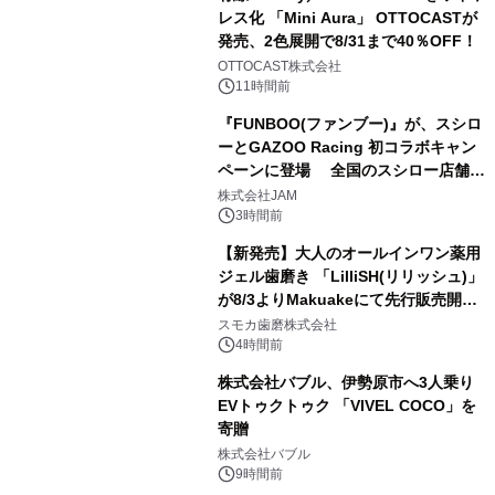
レス化 「Mini Aura」 OTTOCASTが
発売、2色展開で8/31まで40％OFF！
2
OTTOCAST株式会社
11時間前
『FUNBOO(ファンブー)』が、スシロ
ーとGAZOO Racing 初コラボキャン
ペーンに登場 全国のスシロー店舗で
3
GR 4車種の FUNBOO(ミニカー)付き
株式会社JAM
メニューが展開されます
3時間前
【新発売】大人のオールインワン薬用
ジェル歯磨き 「LilliSH(リリッシュ)」
が8/3よりMakuakeにて先行販売開
4
始！
スモカ歯磨株式会社
4時間前
株式会社バブル、伊勢原市へ3人乗り
EVトゥクトゥク 「VIVEL COCO」を
寄贈
5
株式会社バブル
9時間前