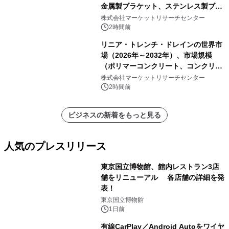
金属製ブラケット、ステンレス製ブラ
ケット、純チタン製ブラケット）・分
株式会社マーケットリサーチセンター
析レポートを発表
2時間前
リニア・トレンチ・ドレインの世界市
場（2026年～2032年）、市場規模
（ポリマーコンクリート、コンクリー
ト、プラスチック、金属）・分析レポ
株式会社マーケットリサーチセンター
ートを発表
2時間前
ビジネスの新着をもっと見る
人気のプレスリリース
東京国立博物館、館内レストラン3店
舗をリニューアル 各店舗の詳細を発
表！
1
東京国立博物館
1日前
有線CarPlay／Android Autoをワイヤ