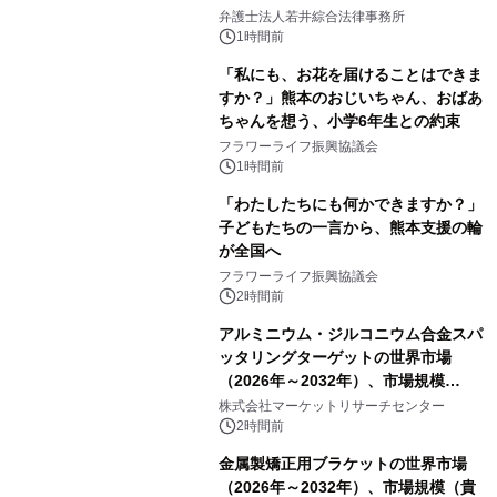
弁護士法人若井綜合法律事務所
1時間前
「私にも、お花を届けることはできま
すか？」熊本のおじいちゃん、おばあ
ちゃんを想う、小学6年生との約束
フラワーライフ振興協議会
1時間前
「わたしたちにも何かできますか？」
子どもたちの一言から、熊本支援の輪
が全国へ
フラワーライフ振興協議会
2時間前
アルミニウム・ジルコニウム合金スパ
ッタリングターゲットの世界市場
（2026年～2032年）、市場規模
（0.995、0.999、その他）・分析レポ
株式会社マーケットリサーチセンター
ートを発表
2時間前
金属製矯正用ブラケットの世界市場
（2026年～2032年）、市場規模（貴