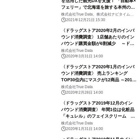
を活用した観光DXを支援！ 「自動車×
フェリー」で北海道を旅する本州の観
光客像を調査
株式会社True Data、株式会社ナビタイムジ
ャパン
2021年12月21日 15:30
〈ドラッグストア2020年2月のインバ
ウンド消費調査〉 1店舗あたりのイン
バウンド購買金額が6割減少 ～ドラ
ッグストア国内消費全体は、 感染防止
株式会社True Data
対策商品の需要で16.1％増加～
2020年3月31日 14:00
〈ドラッグストア2020年1月のインバ
ウンド消費調査〉 売上ランキング
TOP30位内にマスクが12商品 ～2018
年10月以来15か月ぶりに購買金額が前
株式会社True Data
年同月を上回る～
2020年2月28日 14:00
〈ドラッグストア2019年12月のイン
バウンド消費調査〉 年間1位は化粧品
「キュレル」のフェイスクリーム
2019年1月～12月のインバウンド消費
株式会社True Data
金額は前年比17.2％の減少
2020年1月31日 14:00