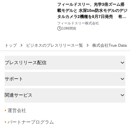
フィールドスリー、光学3倍ズーム搭
載モデルと 水深10m防水モデルのデジ
タルカメラ2機種を8月7日発売 有効
6
約1300万画素、用途別に選べるコンデ
フィールドスリー株式会社
ジ新登場
10時間前
トップ
ビジネスのプレスリリース一覧
株式会社True Data
プレスリリース配信
サポート
関連サービス
•
運営会社
•
パートナープログラム