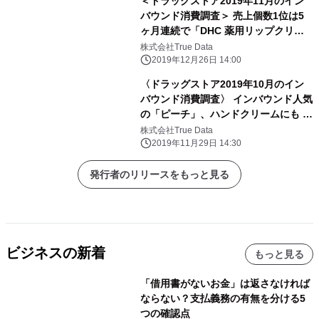
＜ドラッグストア2019年11月のイン
バウンド消費調査＞ 売上個数1位は5
ヶ月連続で「DHC 薬用リップクリー
ム」 ～1店舗あたりのインバウンド
株式会社True Data
消費購買金額は、 前年同月比16％減
2019年12月26日 14:00
少～
〈ドラッグストア2019年10月のイン
バウンド消費調査〉 インバウンド人気
の「ピーチ」、ハンドクリームにも ～
インバウンド消費購買金額は、前年同
株式会社True Data
月比で約2割の減少～
2019年11月29日 14:30
発行者のリリースをもっと見る
ビジネスの新着
もっと見る
「借用書がないお金」は返さなければ
ならない？支払義務の有無を分ける5
つの確認点