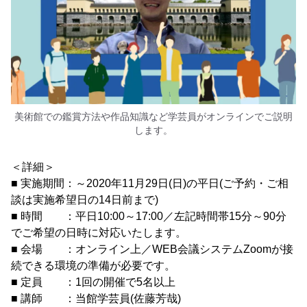
美術館での鑑賞方法や作品知識など学芸員がオンラインでご説明
します。
＜詳細＞
■ 実施期間：～2020年11月29日(日)の平日(ご予約・ご相
談は実施希望日の14日前まで)
■ 時間 ：平日10:00～17:00／左記時間帯15分～90分
でご希望の日時に対応いたします。
■ 会場 ：オンライン上／WEB会議システムZoomが接
続できる環境の準備が必要です。
■ 定員 ：1回の開催で5名以上
■ 講師 ：当館学芸員(佐藤芳哉)