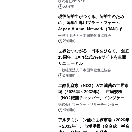
株式会社cielo azul
58分前
現役留学生がつくる、留学生のため
の、留学生専用プラットフォーム
Japan Alumni Network（JAN）β版
をリリース
一般社団法人日本国際化推進協会
2時間前
世界とつながる、日本をひらく。 創立
13周年、JAPI公式Webサイトを全面
リニューアル
一般社団法人日本国際化推進協会
2時間前
二酸化窒素（NO2）ガス滅菌の世界市
場（2026年～2032年）、市場規模
（NO2滅菌チャンバー、インジケータ
ーおよびモニタリングシステム、その
株式会社マーケットリサーチセンター
他）・分析レポートを発表
4時間前
アルテミシニン酸の世界市場（2026年
～2032年）、市場規模（全合成、半合