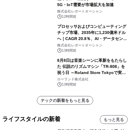
5G・IoT需要が市場拡大を加速
株式会社レポートオーシャン
12時間前
プロセッサおよびコンピューティング
チップ市場、2035年に1,230億米ドル
へ｜CAGR 20.8％、AI・データセンタ
ー需要が成長を牽引
株式会社レポートオーシャン
13時間前
8月8日は音楽シーンに革新をもたらし
た 伝説のリズムマシン「TR-808」を
祝う日 ～Roland Store Tokyoで実機
を展示しての 記念キャンペーンを開
ローランド株式会社
催 英国ラジオ「NTS」の 特別プログ
13時間前
ラムや、「TR-808」を愛する伝説的
アーティストを フィーチャーしたアニ
テックの新着をもっと見る
メーションを公開～
ライフスタイルの新着
もっと見る