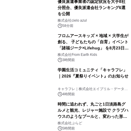
優良派遣事業者の認定状況を大手8社
分照合、優良派遣会社ランキング6選
を公開
株式会社cielo azul
58分前
フロムアースキッズ × 地域 × 大学生が
創る、 子どもたちの「自育」イベント
「諸福ジーク×Lifehug」 を8月23日
(日)開催
株式会社From Earth Kids
3時間前
学園生活コミュニティ「キャラフレ」
｜2026『夏祭りイベント』のお知らせ
キャラフレ｜株式会社エイプリル・データ・
デザインズ
4時間前
時間に追われず、丸ごと1日淡路島グ
ルメと観光、レジャー施設で クラブハ
ウスのようなプールと、変わった形の
サウナも 「THE BOXY AWAJI」のお
株式会社ぷらど
得な素泊まり連泊プランで
5時間前