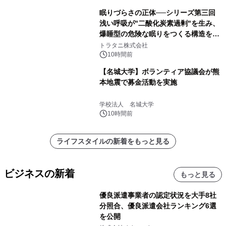
眠りづらさの正体──シリーズ第三回
浅い呼吸が"二酸化炭素過剰"を生み、
爆睡型の危険な眠りをつくる構造を解
説
トラタニ株式会社
10時間前
【名城大学】ボランティア協議会が熊
本地震で募金活動を実施
学校法人 名城大学
10時間前
ライフスタイルの新着をもっと見る
ビジネスの新着
もっと見る
優良派遣事業者の認定状況を大手8社
分照合、優良派遣会社ランキング6選
を公開