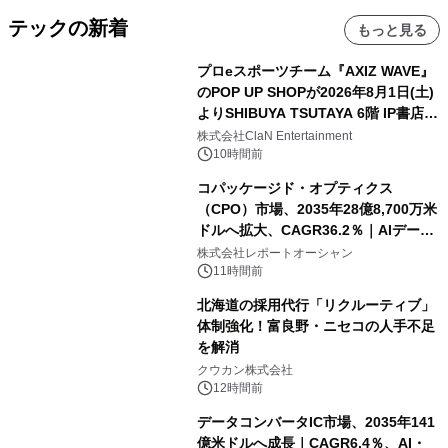
テックの新着
もっと見る
プロeスポーツチーム『AXIZ WAVE』
のPOP UP SHOPが2026年8月1日(土)
よりSHIBUYA TSUTAYA 6階 IP書店で
開催決定！！
株式会社ClaN Entertainment
10時間前
コパッケージド・オプティクス
（CPO）市場、2035年28億8,700万米
ドルへ拡大、CAGR36.2％｜AIデータ
センター・高速光通信需要が成長を加
株式会社レポートオーシャン
速
11時間前
北海道の採用代行「リクルーティブ」
体制強化！富良野・ニセコの人手不足
を解消
クウカン株式会社
12時間前
データコンバータIC市場、2035年141
億米ドルへ成長｜CAGR6.4％、AI・