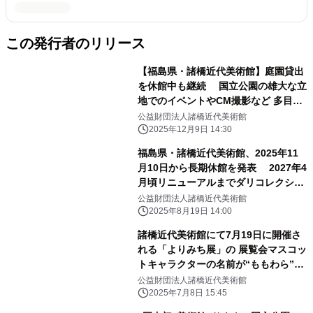
この発行者のリリース
【福島県・諸橋近代美術館】庭園貸出
を休館中も継続 国立公園の雄大な立
地でのイベントやCM撮影など 多目的
利用が可能に
公益財団法人諸橋近代美術館
2025年12月9日 14:30
福島県・諸橋近代美術館、2025年11
月10日から長期休館を発表 2027年4
月頃リニューアルまでダリコレクショ
ン等は見納め予定
公益財団法人諸橋近代美術館
2025年8月19日 14:00
諸橋近代美術館にて7月19日に開催さ
れる「よりみち展」の 展覧会マスコッ
トキャラクターの名前が“ももわら”に
決定！
公益財団法人諸橋近代美術館
2025年7月8日 15:45