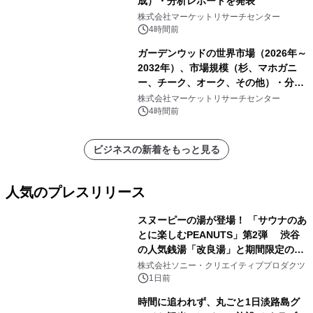
成）・分析レポートを発表
株式会社マーケットリサーチセンター
4時間前
ガーデンウッドの世界市場（2026年～
2032年）、市場規模（杉、マホガニ
ー、チーク、オーク、その他）・分析
レポートを発表
株式会社マーケットリサーチセンター
4時間前
ビジネスの新着をもっと見る
人気のプレスリリース
スヌーピーの湯が登場！ 「サウナのあ
とに楽しむPEANUTS」第2弾 渋谷
の人気銭湯「改良湯」と期間限定のコ
1
ラボレーション サウナイキタイコラ
株式会社ソニー・クリエイティブプロダクツ
ボグッズも発売決定！
1日前
時間に追われず、丸ごと1日淡路島グ