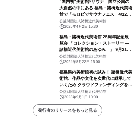
“国内初”美術館×サウナ 国立公園の
大自然の中にある 福島・諸橋近代美術
館で「モロビでサウナフェス」4/12・
13開催
公益財団法人諸橋近代美術館
2025年4月2日 15:30
福島・諸橋近代美術館 25周年記念展
覧会 「コレクション・ストーリー ―
諸橋近代美術館のあゆみ―」 9月21日
～11月10日に開催
公益財団法人諸橋近代美術館
2024年8月22日 15:00
福島県内美術館初の試み！ 諸橋近代美
術館、作品や文化を次世代に継承して
いくため クラウドファンディングを9
月1日に開始
公益財団法人諸橋近代美術館
2023年9月1日 10:00
発行者のリリースをもっと見る