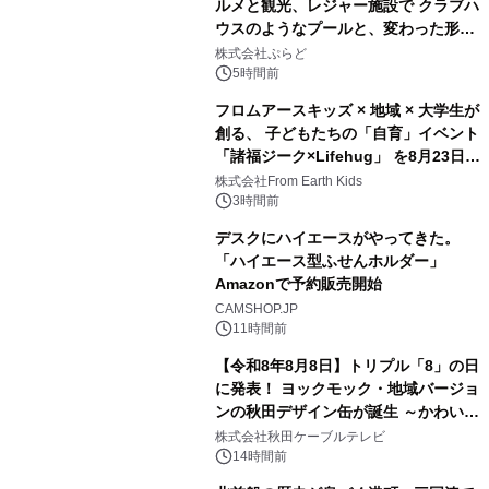
ルメと観光、レジャー施設で クラブハ
ウスのようなプールと、変わった形の
2
サウナも 「THE BOXY AWAJI」のお
株式会社ぷらど
得な素泊まり連泊プランで
5時間前
フロムアースキッズ × 地域 × 大学生が
創る、 子どもたちの「自育」イベント
「諸福ジーク×Lifehug」 を8月23日
3
(日)開催
株式会社From Earth Kids
3時間前
デスクにハイエースがやってきた。
「ハイエース型ふせんホルダー」
Amazonで予約販売開始
4
CAMSHOP.JP
11時間前
【令和8年8月8日】トリプル「8」の日
に発表！ ヨックモック・地域バージョ
ンの秋田デザイン缶が誕生 ～かわいい
5
秋田犬の子犬と秋田の四季と名所を巡
株式会社秋田ケーブルテレビ
るパッケージ～ 9月1日(火)秋田県内で
14時間前
販売開始