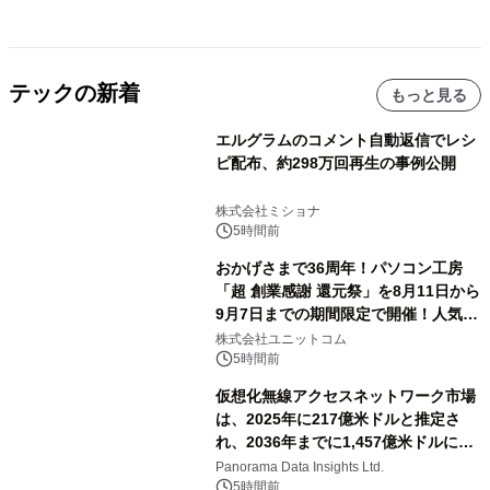
テックの新着
もっと見る
エルグラムのコメント自動返信でレシ
ピ配布、約298万回再生の事例公開
株式会社ミショナ
5時間前
おかげさまで36周年！パソコン工房
「超 創業感謝 還元祭」を8月11日から
9月7日までの期間限定で開催！人気の
ゲーミングPCや高性能ノートPCなど
株式会社ユニットコム
対象iiyama PCのご購入で最大3万円分
5時間前
相当を還元
仮想化無線アクセスネットワーク市場
は、2025年に217億米ドルと推定さ
れ、2036年までに1,457億米ドルに達
すると予測されており、予測期間
Panorama Data Insights Ltd.
（2026年～2036年）
5時間前