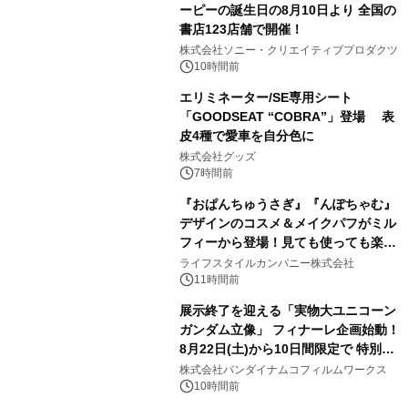
ーピーの誕生日の8月10日より 全国の
書店123店舗で開催！
1
株式会社ソニー・クリエイティブプロダクツ
10時間前
エリミネーター/SE専用シート
「GOODSEAT “COBRA”」登場 表
皮4種で愛車を自分色に
2
株式会社グッズ
7時間前
『おぱんちゅうさぎ』『んぽちゃむ』
デザインのコスメ＆メイクパフがミル
フィーから登場！見ても使っても楽し
3
い、ポップでキュートなコレクショ
ライフスタイルカンパニー株式会社
ン。
11時間前
展示終了を迎える「実物大ユニコーン
ガンダム立像」 フィナーレ企画始動！
8月22日(土)から10日間限定で 特別映
4
像『UNICORN GUNDAM Statue ―
株式会社バンダイナムコフィルムワークス
BEYOND POSSIBILITY ―』を上映！
10時間前