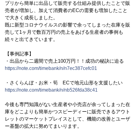
プリから簡単に出品して販売する仕組み提供したことで販
売者が増加し、加えて消費者のECの需要も増加したこと
で大きく成長しました。
既に新型コロナウイルスの影響で余ってしまった在庫を販
売して1ヶ月で数百万円の売上をあげる生産者の事例も
続々と出てきています。
【事例記事】
・出品から二週間で売上100万円！！成功の秘訣に迫る
https://note.com/timebank/n/n7ec387cefc01
・さくらんぼ・お米・筍 ECで地元山形を支援したい
https://note.com/timebank/n/nb526fda38c41
今後も専門知識がない生産者や小売店が余ってしまった在
庫をどこよりも簡単かつスピーディーに販売できるアウト
レットのマーケットプレイスとして、機能の改善とユーザ
ー基盤の拡大に努めてまいります。