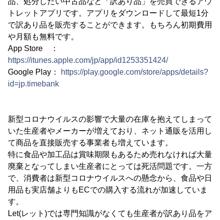
品、処分したい中古品など「訳あり品」を売買できるアウ
トレットアプリです。アプリをダウンロードして最短1分
で訳あり品を販売することができます。もちろん初期費用
や月額も無料です。
App Store ：
https://itunes.apple.com/jp/app/id1253351424/
Google Play：
https://play.google.com/store/apps/details?
id=jp.timebank
新型コロナウイルスの影響で大量の在庫を抱えてしまって
いた生産者やメーカーが増えており、ネット通販を活用し
て商品を直接販売する事業者も増えています。
特に食品や加工品は賞味期限もあるため売れなければ大量
廃棄となってしまい生産者にとっては死活問題です。一方
で、消費者は新型コロナウイルスへの懸念から、食品や日
用品も実店舗よりもECでの購入する流れが加速していま
す。
Let(レット)では専門知識がなくても生産者が訳あり品をア