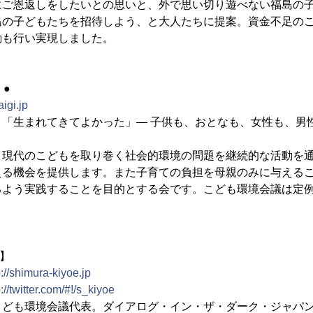
にご恩返しをしたいとの思いと、外で思い切り遊べない福島の
島の子どもたちを招待しよう、と大人たちに提案。資金不足の
動も行い実現しました。
 ●
igi.jp
「生まれてきてよかった」― 子供も、おとなも、女性も、男
現代のこどもを取り巻く社会的環境の問題を継続的な活動を通
える機会を提供します。また子育ての負担を母親のみに与える
るよう実践することを目的とする会です。こども環境会議は定
 】
p://shimura-kiyoe.jp
p://twitter.com/#!/s_kiyoe
ども環境会議代表。ダイアログ・イン・ザ・ダーク・ジャパン理