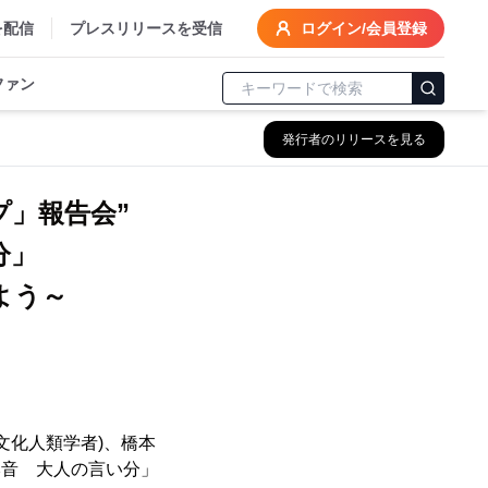
を配信
プレスリリースを受信
ログイン/会員登録
ファン
発行者のリリースを見る
プ」報告会”
分」
よう～
文化人類学者)、橋本
本音 大人の言い分」