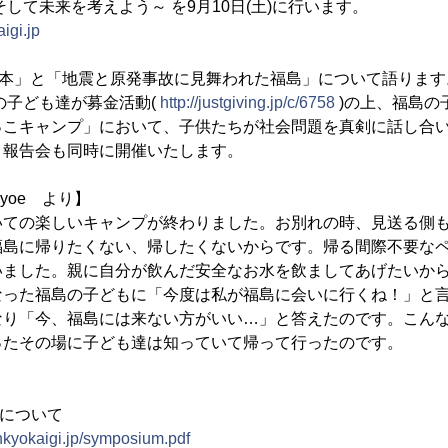
して未来を考えよう～ を9月10日(土)に行います。
igi.jp
日本」と「地震と原発事故に見舞われた福島」について語ります
の子ども達が募金活動(
http://justgiving.jp/c/6758
)の上、福島の
っこキャンプ」において、子供たちが社会問題を真剣に話し合
」報告会も同時に開催いたします。
yoe より】
いての楽しいキャンプが終わりました。お別れの時、見送る側
福島に帰りたくない、帰したくないからです。帰る間際不要な
いました。親に自分が飲んだ安全なお水を飲ましてあげたいか
なった福島の子どもに「今度は私が福島に会いに行くね！」と
なり「今、福島には来ない方がいい…」と答えたのです。こん
ったその場に子ども達は知っていて帰って行ったのです。
細について
kyokaigi.jp/symposium.pdf