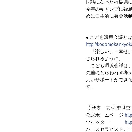
世話になった福島県
今年のキャンプに福
めに自主的に募金活
● こども環境会議とは
http://kodomokankyoka
「楽しい」「幸せ」
じられるように。
こども環境会議は、
の差にとらわれず考
よいサポートができ
す。
【 代表 志村 季世恵
公式ホームページ
htt
ツイッター
htt
バースセラピスト。こ