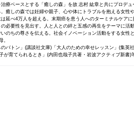
治療ベースとする「癒しの森」を故 志村 紘章と共にプロデュ
る。癒しの森では妊婦や親子、心や体にトラブルを抱える女性
数は延べ4万人を超える。末期癌を患う人へのターミナルケアに
クの必要性を見出す。人と人との絆と五感の再生をテーマに活
でいのちの尊さを伝える。社会イノベーション活動をする女性
母。
のバトン」(講談社文庫)「大人のための幸せレッスン」(集英社
と子が育てられるとき」(内田也哉子共著・岩波アクティブ新書)