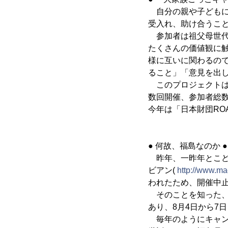
自分の親や子どもに
受入れ、助け合うこ
参加者は祖父母世代
たくさんの価値観に
様に互いに関わるの
ること」「意見を出
このプロジェクトは
数回開催、参加者総数
今年は「日本財団ROA
● 何故、福島なのか ●
昨年、一昨年とこど
ビアン(
http://www.ma
われたため、開催中
そのことを知った、
あり、8月4日から7
毎年のようにキャン