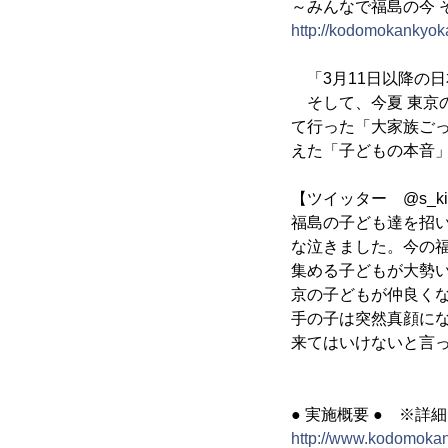
～みんなで福島の今 そ
http://kodomokankyoka
「3月11日以降の
そして、今夏 東京
て行った「大家族ご
えた「子どもの本音
【ツイッター @s_ki
福島の子ども達を招
な泣きました。今の
集める子どもが大勢
京の子どもが仲良く
手の子は突然真顔に
来てはいけないと言
● 実施概要 ● ※詳
http://www.kodomokan