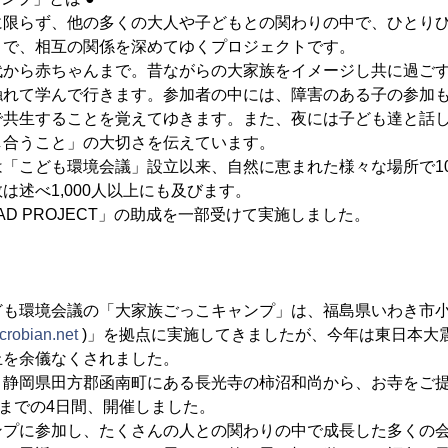
限らず、他の多くの大人や子どもとの関わりの中で、ひとりひ
とで、相互の関係を深めてゆくプロジェクトです。
から赤ちゃんまで。昔ながらの大家族をイメージし共に過ごす
触れて学んで行きます。参加者の中には、障害のある子の参加
で共生することを覚えてゆきます。また、夜には子ども達と話
し合うこと」の大切さを伝えています。
「こども環境会議」設立以来、自然に恵まれた様々な場所で1
は述べ1,000人以上にも及びます。
D PROJECT」の助成を一部受けて実施しました。
も環境会議の「大家族ごっこキャンプ」は、福島県いわき市小
crobian.net
)」を拠点に実施してきましたが、今年は東日本大
止を余儀なくされました。
静岡県田方郡函南町にある長光寺の柿沼和尚から、お寺をご提
日までの4日間、開催しました。
プに参加し、たくさんの人との関わりの中で成長した多くの会