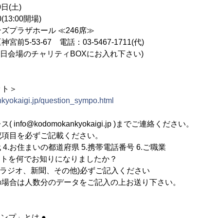
日(土)
(13:00開場)
ズプラザホール ≪246席≫
3-67 電話：03-5467-1711(代)
※当日会場のチャリティBOXにお入れ下さい)
ット＞
kyokaigi.jp/question_sympo.html
nfo@kodomokankyokaigi.jp )までご連絡ください。
記項目を必ずご記載ください。
年代 4.お住まいの都道府県 5.携帯電話番号 6.ご職業
ベントを何でお知りになりましたか？
ラジオ、新聞、その他)必ずご記入ください
場合は人数分のデータをご記入の上お送り下さい。
ンプ」とは ●