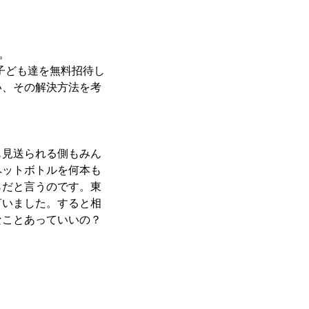
。
子ども達を無料招待し
い、その解決方法を考
も見送られる側もみん
ペットボトルを何本も
らだと言うのです。東
言いました。すると相
なことあっていいの？