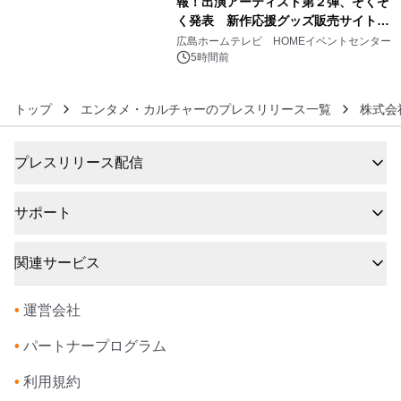
報！出演アーティスト第２弾、ぞくぞ
く発表 新作応援グッズ販売サイトも
6
同時オープンします！
広島ホームテレビ HOMEイベントセンター
5時間前
トップ
エンタメ・カルチャーのプレスリリース一覧
株式会
プレスリリース配信
サポート
関連サービス
•
運営会社
•
パートナープログラム
•
利用規約