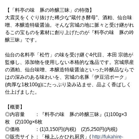
【「料亭の味 豚の吟醸三昧」の特徴】
大震災をくぐり抜けた稀少な“蔵付き酵母”、酒粕、仙台味
噌、本醸造特級醤油。そんな宮城の地に脈々と受け継がれ
るこの宝ものを素材に創り上げたのが『料亭の味 豚の吟
醸三昧』です。
仙台の名料亭「松竹」の味を受け継ぐ4代目、本田 宗徳が
監修し、添加物を使用しない本格的な逸品です。宮城県産
の酒粕、仙台味噌、本醸造特級醤油といった吟醸品ならで
はの深みのある味わいを、宮城の名豚「伊豆沼ポーク」
(肉厚な1枚100g)にたっぷり染み込ませ、品よく香ばしく
仕上げました。
【概要】
◎内容量 ：『料亭の味 豚の吟醸三昧』(1)100g×3
枚 (2)100g×6枚
◎価格 ：(1)3,150円(内税) (2)5,250円(内税)
◎販売サイト：「極上ふかひれ厨房」(
http://fukahire-