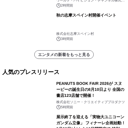
ワールド・ハイビジョン・チャンネル株式会
社
ゥエルビで放送
2時間前
秋の志摩スペイン村開催イベント
株式会社志摩スペイン村
3時間前
エンタメの新着をもっと見る
人気のプレスリリース
PEANUTS BOOK FAIR 2026が スヌ
ーピーの誕生日の8月10日より 全国の
書店123店舗で開催！
1
株式会社ソニー・クリエイティブプロダクツ
5時間前
展示終了を迎える「実物大ユニコーン
ガンダム立像」 フィナーレ企画始動！