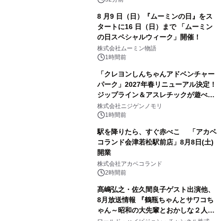
8 月9 日（日）『ムーミンの日』をス
タートに16 日（日）まで 「ムーミン
の日スペシャルウィーク」開催！
株式会社ムーミン物語
1時間前
「クレヨンしんちゃんアドベンチャー
パーク」2027年春リニューアル決定！
ジップライン＆アスレチックが遊べる
のは今年が最後！ 「ラスト！ドキがム
株式会社ニジゲンノモリ
ネムネ～大作戦！」始動
1時間前
駅を降りたら、すぐ赤べこ 「アカベ
コランド会津若松駅前店」8月8日(土)
開業
株式会社アカベコランド
2時間前
髙嶋弘之・佐久間良子ゲスト出演他、
8月放送情報 『鶴瓶ちゃんとサワコち
ゃん～昭和の大先輩とおかしな２人
～』 毎週月曜よる9時00分～ BS12 ト