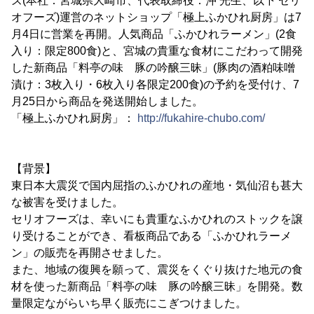
ズ(本社：宮城県大崎市、代表取締役：沖 光生、以下 セリ
オフーズ)運営のネットショップ「極上ふかひれ厨房」は7
月4日に営業を再開。人気商品「ふかひれラーメン」(2食
入り：限定800食)と、宮城の貴重な食材にこだわって開発
した新商品「料亭の味 豚の吟醸三昧」(豚肉の酒粕味噌
漬け：3枚入り・6枚入り各限定200食)の予約を受付け、7
月25日から商品を発送開始しました。
「極上ふかひれ厨房」：
http://fukahire-chubo.com/
【背景】
東日本大震災で国内屈指のふかひれの産地・気仙沼も甚大
な被害を受けました。
セリオフーズは、幸いにも貴重なふかひれのストックを譲
り受けることができ、看板商品である「ふかひれラーメ
ン」の販売を再開させました。
また、地域の復興を願って、震災をくぐり抜けた地元の食
材を使った新商品「料亭の味 豚の吟醸三昧」を開発。数
量限定ながらいち早く販売にこぎつけました。