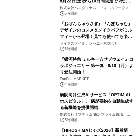
8月22日(土)から10日間限定で 特別映
2
像『UNICORN GUNDAM Statue ―
株式会社バンダイナムコフィルムワークス
BEYOND POSSIBILITY ―』を上映！
5時間前
『おぱんちゅうさぎ』『んぽちゃむ』
デザインのコスメ＆メイクパフがミル
フィーから登場！見ても使っても楽し
3
い、ポップでキュートなコレクショ
ライフスタイルカンパニー株式会社
ン。
6時間前
『銀河特急 ミルキー☆サブウェイ』コ
ラボジュエリー 第一弾 8/10（月）よ
り受注開始！
4
FanFun MARKET
4時間前
病院向け生成AIサービス「OPTiM AI
ホスピタル」、 病歴要約を自動生成す
る新機能を提供開始
5
株式会社オプティム(東証プライム市場、コ
ード：3694)
5時間前
【HIROSHIMAじゃズ2026】新着情