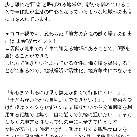
少し離れた“田舎”と呼ばれる地域や、駅から離れているこ
とで車移動が生活の中心となっているような地域への出店
に力を入れています。
▼コロナ禍でも、変わらぬ「地方の女性の働く場」の創出
には“田舎”がポイント！
→店舗が電車でなく車で通える地域にあることで、3密を
避けることができる
→地方で働きたいと思っている女性に働く場を提供するこ
とができるので、地域経済の活性化、地方創生につながる
『都心まで出るには乗り換えが多くて行きにくい！』、
『子どもがいるから自宅近くで働きたい！』、『施術を受
けた後はメイクをせずそのまま帰りたいから交通機関を利
用する距離では無く、自宅近くで気軽に通いたい！』そん
な多くの地方女性ならではの声にも全力で応えます。
女性が安心して施術できたり働けたりする脱毛サロンを、
さらに全国各地に広めるべく、この7月、兵庫県で新たに