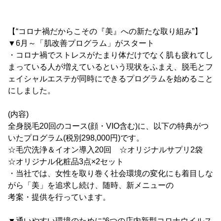
【“コロナ禍だからこその『美』への新たな取り組み”】
▼6月～「肌改善プログラム」がスタート
・コロナ禍でストレスがたまり体だけでなく肌も疲れてし
まっている人が増えているという現状をふまえ、脱毛とフ
ェイシャルエステが同時にできるプログラムを始めること
にしました。
(内容)
全身脱毛20回のコース(顔・VIO含む)に、以下の特典がつ
いたプログラム(税別298,000円)です。
☆毛穴洗浄＆イオン導入20回 ☆オリジナルサプリ2袋
☆オリジナル化粧品3点×2セット
・当社では、女性を取り巻く社会環境の変化にも着目しな
がら「美」を追求し続け、随時、新メニューの
考案・提供を行っています。
▼通いやすい環境のために“6つの店内新型コロナウイルス