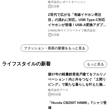
株式会社レポートオーシャン
1日前
Z世代で広がる「有線イヤホン再注
目」の流れに対応。USB Type-C対応
イヤホンが登場！USB-A変換アダプタ
ー付きでスマホからパソコンまで幅広
LivelyLifeライブリーライフ株式会社
く活用可能
1日前
ファッション・美容の新着をもっと見る
ライフスタイルの新着
もっと見る
築37年の軽量鉄骨造戸建てをフルリノ
ベーション！内と外をつなぐ「土間リ
ビング」で新たな暮らしを叶えた施工
事例を株式会社アースが公開
株式会社アース
45分前
「Honda CB250T HAWK」Tシャツ登
場