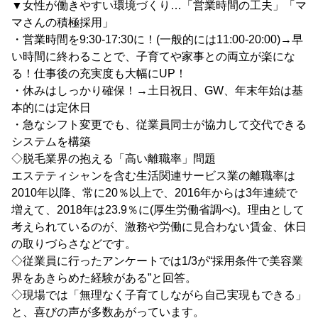
▼女性が働きやすい環境づくり…「営業時間の工夫」「マ
マさんの積極採用」
・営業時間を9:30-17:30に！(一般的には11:00-20:00)→早
い時間に終わることで、子育てや家事との両立が楽にな
る！仕事後の充実度も大幅にUP！
・休みはしっかり確保！→土日祝日、GW、年末年始は基
本的には定休日
・急なシフト変更でも、従業員同士が協力して交代できる
システムを構築
◇脱毛業界の抱える「高い離職率」問題
エステティシャンを含む生活関連サービス業の離職率は
2010年以降、常に20％以上で、2016年からは3年連続で
増えて、2018年は23.9％に(厚生労働省調べ)。理由として
考えられているのが、激務や労働に見合わない賃金、休日
の取りづらさなどです。
◇従業員に行ったアンケートでは1/3が“採用条件で美容業
界をあきらめた経験がある”と回答。
◇現場では「無理なく子育てしながら自己実現もできる」
と、喜びの声が多数あがっています。