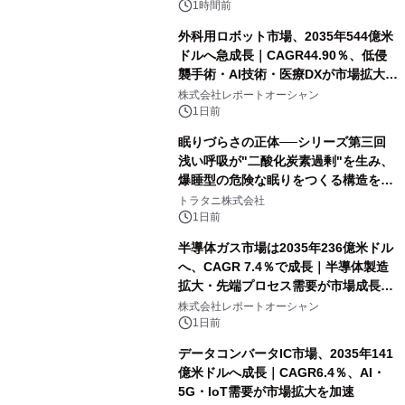
1時間前
外科用ロボット市場、2035年544億米
ドルへ急成長｜CAGR44.90％、低侵
襲手術・AI技術・医療DXが市場拡大を
牽引
株式会社レポートオーシャン
1日前
眠りづらさの正体──シリーズ第三回
浅い呼吸が"二酸化炭素過剰"を生み、
爆睡型の危険な眠りをつくる構造を解
説
トラタニ株式会社
1日前
半導体ガス市場は2035年236億米ドル
へ、CAGR 7.4％で成長｜半導体製造
拡大・先端プロセス需要が市場成長を
加速
株式会社レポートオーシャン
1日前
データコンバータIC市場、2035年141
億米ドルへ成長｜CAGR6.4％、AI・
5G・IoT需要が市場拡大を加速