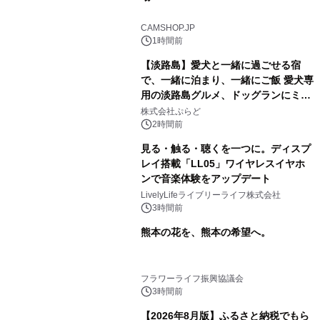
CAMSHOP.JP
1時間前
【淡路島】愛犬と一緒に過ごせる宿
で、一緒に泊まり、一緒にご飯 愛犬専
用の淡路島グルメ、ドッグランにミニ
プール グランピングとトレーラーハウ
株式会社ぷらど
スの2施設で
2時間前
見る・触る・聴くを一つに。ディスプ
レイ搭載「LL05」ワイヤレスイヤホ
ンで音楽体験をアップデート
LivelyLifeライブリーライフ株式会社
3時間前
熊本の花を、熊本の希望へ。
フラワーライフ振興協議会
3時間前
【2026年8月版】ふるさと納税でもら