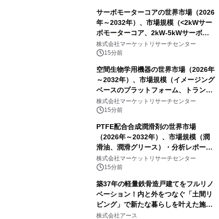
サーボモーターコアの世界市場（2026
年～2032年）、市場規模（<2kWサー
ボモーターコア、2kW-5kWサーボモ
ーターコア、＞5kWサーボモーターコ
株式会社マーケットリサーチセンター
ア）・分析レポートを発表
15分前
空間生物学用機器の世界市場（2026年
～2032年）、市場規模（イメージング
ベースのプラットフォーム、トランス
クリプトミクス・プラットフォー
株式会社マーケットリサーチセンター
ム）・分析レポートを発表
15分前
PTFE配合合成潤滑剤の世界市場
（2026年～2032年）、市場規模（潤
滑油、潤滑グリース）・分析レポート
を発表
株式会社マーケットリサーチセンター
15分前
築37年の軽量鉄骨造戸建てをフルリノ
ベーション！内と外をつなぐ「土間リ
ビング」で新たな暮らしを叶えた施工
事例を株式会社アースが公開
株式会社アース