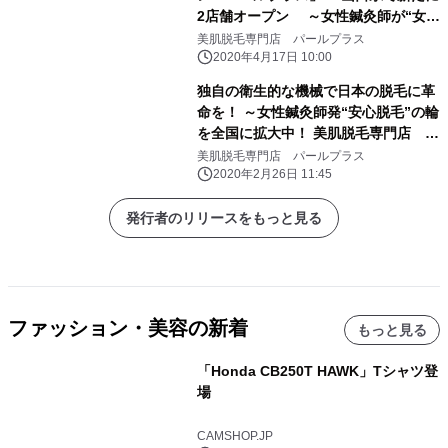
2店舗オープン ～女性鍼灸師が“女性
のための安心店舗”を全国に展開中！
美肌脱毛専門店 パールプラス
～
2020年4月17日 10:00
独自の衛生的な機械で日本の脱毛に革
命を！ ～女性鍼灸師発“安心脱毛”の輪
を全国に拡大中！ 美肌脱毛専門店 パ
ールプラス～
美肌脱毛専門店 パールプラス
2020年2月26日 11:45
発行者のリリースをもっと見る
ファッション・美容の新着
もっと見る
「Honda CB250T HAWK」Tシャツ登
場
CAMSHOP.JP