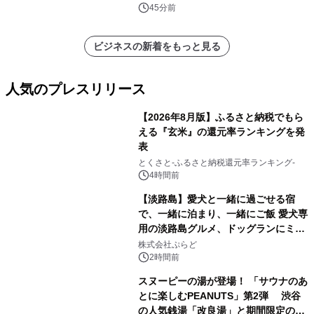
45分前
ビジネスの新着をもっと見る
人気のプレスリリース
【2026年8月版】ふるさと納税でもら
える『玄米』の還元率ランキングを発
表
1
とくさと-ふるさと納税還元率ランキング-
4時間前
【淡路島】愛犬と一緒に過ごせる宿
で、一緒に泊まり、一緒にご飯 愛犬専
用の淡路島グルメ、ドッグランにミニ
2
プール グランピングとトレーラーハウ
株式会社ぷらど
スの2施設で
2時間前
スヌーピーの湯が登場！ 「サウナのあ
とに楽しむPEANUTS」第2弾 渋谷
の人気銭湯「改良湯」と期間限定のコ