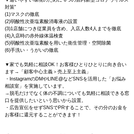
対策”
(1)マスクの徹底
(2)弱酸性次亜塩素酸消毒液の設置
(3)1店舗につき従業員を含め、入店人数4人までを徹底
(4)入店時の赤外線体温検査
(5)弱酸性次亜塩素酸を用いた衛生管理・空間除菌
(6)手洗い・うがいの徹底
▼家でも気軽に相談OK！お客様ひとりひとりに向き合い
ます→「顧客中心主義＞売上至上主義」
・InstagramのDMやLINE@などSNSを活用した「お悩み
相談室」を実施しています。
→脱毛だけでなく体の不調についても気軽に相談できる窓
口を提供したいという思いから設置。
・広告宣伝をせずSNSでPRすることで、その分のお金を
お客様に還元することができます！