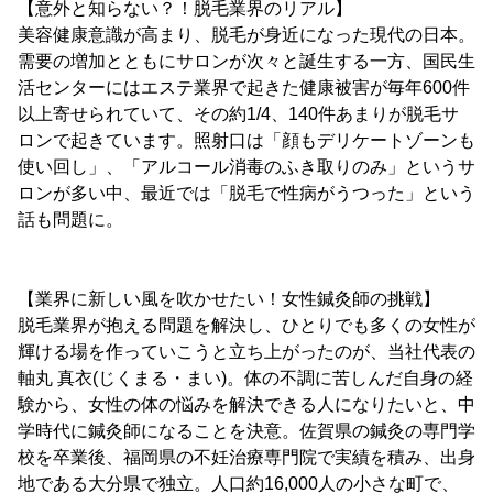
【意外と知らない？！脱毛業界のリアル】
美容健康意識が高まり、脱毛が身近になった現代の日本。
需要の増加とともにサロンが次々と誕生する一方、国民生
活センターにはエステ業界で起きた健康被害が毎年600件
以上寄せられていて、その約1/4、140件あまりが脱毛サ
ロンで起きています。照射口は「顔もデリケートゾーンも
使い回し」、「アルコール消毒のふき取りのみ」というサ
ロンが多い中、最近では「脱毛で性病がうつった」という
話も問題に。
【業界に新しい風を吹かせたい！女性鍼灸師の挑戦】
脱毛業界が抱える問題を解決し、ひとりでも多くの女性が
輝ける場を作っていこうと立ち上がったのが、当社代表の
軸丸 真衣(じくまる・まい)。体の不調に苦しんだ自身の経
験から、女性の体の悩みを解決できる人になりたいと、中
学時代に鍼灸師になることを決意。佐賀県の鍼灸の専門学
校を卒業後、福岡県の不妊治療専門院で実績を積み、出身
地である大分県で独立。人口約16,000人の小さな町で、