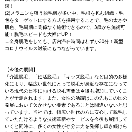
潔！
(2)メラニンを狙う脱毛機が多い中、毛根を包む組織・毛
包をターゲットにする方式を採用することで、毛の太さや
肌色、毛周期に関係なく施術できるので、3歳から施術可
能！脱毛スピードも大幅にUP！
→全身脱毛をしても、店内滞在時間はわずか30分！新型
コロナウイルス対策にもつながっています。
【今後の展開】
「介護脱毛」「妊活脱毛」「キッズ脱毛」など目的の多様
化により、幅広い世代にとって脱毛が身近な存在になって
いる現代の日本における脱毛需要は今後も増加していくこ
とが予測されます。また、女性の活躍はこの先もこの国の
発展において欠かせない要素であることは間違いないと思
っています。当社では、幅広い世代の方に安心して脱毛し
ていただけるような技術革新やサービスを今後も展開して
いくと同時に、多くの女性が存分に力を発揮し輝き続けら