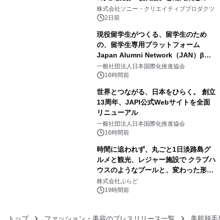
3
ラボレーション サウナイキタイコラ
株式会社ソニー・クリエイティブプロダクツ
ボグッズも発売決定！
2日前
現役留学生がつくる、留学生のため
の、留学生専用プラットフォーム
Japan Alumni Network（JAN）β版
4
をリリース
一般社団法人日本国際化推進協会
16時間前
世界とつながる、日本をひらく。 創立
13周年、JAPI公式Webサイトを全面
リニューアル
5
一般社団法人日本国際化推進協会
16時間前
時間に追われず、丸ごと1日淡路島グ
ルメと観光、レジャー施設で クラブハ
ウスのようなプールと、変わった形の
6
サウナも 「THE BOXY AWAJI」のお
株式会社ぷらど
得な素泊まり連泊プランで
19時間前
トップ
ファッション・美容のプレスリリース一覧
美肌脱毛