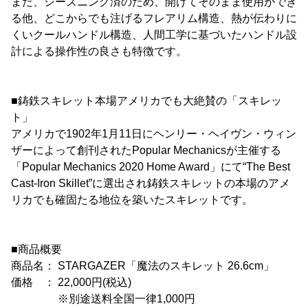
また、シーズニング済のため、開けてそのまま使用ができ
る他、どこからでも注げるフレアリム構造、熱が伝わりに
くいクールハンドル構造、人間工学に基づいたハンドル設
計による操作性の良さも特徴です。
■鋳鉄スキレット本場アメリカでも大絶賛の「スキレッ
ト」
アメリカで1902年1月11日にヘンリー・ヘイヴン・ウィン
ザーによって創刊されたPopular Mechanicsが主催する
「Popular Mechanics 2020 Home Award」にて“The Best
Cast-Iron Skillet”に選出され鋳鉄スキレットの本場のアメ
リカでも確固たる地位を築いたスキレットです。
■商品概要
商品名： STARGAZER「魔法のスキレット 26.6cm」
価格 ： 22,000円(税込)
※別途送料全国一律1,000円