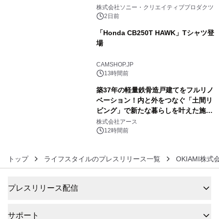
4
ラボレーション サウナイキタイコラ
株式会社ソニー・クリエイティブプロダクツ
ボグッズも発売決定！
2日前
「Honda CB250T HAWK」Tシャツ登
場
5
CAMSHOP.JP
13時間前
築37年の軽量鉄骨造戸建てをフルリノ
ベーション！内と外をつなぐ「土間リ
ビング」で新たな暮らしを叶えた施工
6
事例を株式会社アースが公開
株式会社アース
12時間前
トップ
ライフスタイルのプレスリリース一覧
OKIAMI株式
プレスリリース配信
サポート