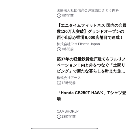
医療法人社団信亮会戸塚西口さとう内科
7時間前
【エニタイムフィットネス 国内の会員
数120万人突破】グランドオープンの
西小山店が世界6,000店舗目で達成！
株式会社Fast Fitness Japan
7時間前
築37年の軽量鉄骨造戸建てをフルリノ
ベーション！内と外をつなぐ「土間リ
ビング」で新たな暮らしを叶えた施工
事例を株式会社アースが公開
株式会社アース
12時間前
「Honda CB250T HAWK」Tシャツ登
場
CAMSHOP.JP
13時間前