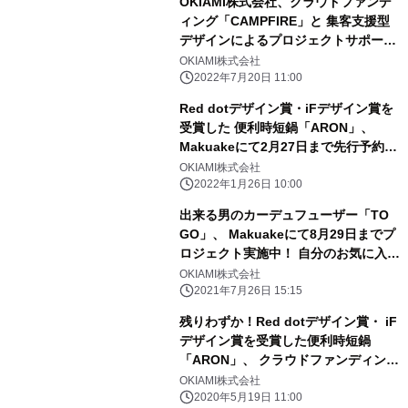
OKIAMI株式会社、クラウドファンデ
ィング「CAMPFIRE」と 集客支援型
デザインによるプロジェクトサポート
を目的に パートナーシップ契約を締結
OKIAMI株式会社
2022年7月20日 11:00
Red dotデザイン賞・iFデザイン賞を
受賞した 便利時短鍋「ARON」、
Makuakeにて2月27日まで先行予約受
付中
OKIAMI株式会社
2022年1月26日 10:00
出来る男のカーデュフューザー「TO
GO」、 Makuakeにて8月29日までプ
ロジェクト実施中！ 自分のお気に入り
の香水でドライブを
OKIAMI株式会社
2021年7月26日 15:15
残りわずか！Red dotデザイン賞・ iF
デザイン賞を受賞した便利時短鍋
「ARON」、 クラウドファンディング
サービスMakuakeで先行予約受付中
OKIAMI株式会社
2020年5月19日 11:00