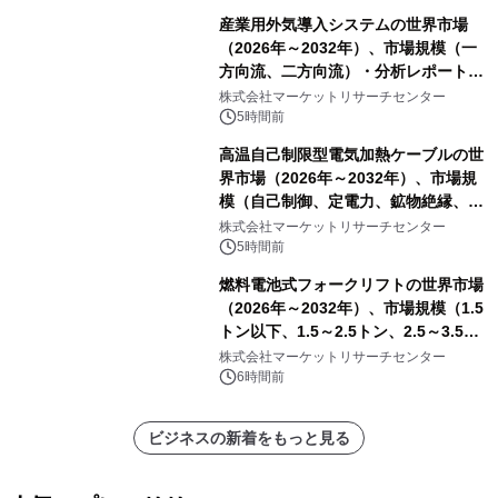
産業用外気導入システムの世界市場
（2026年～2032年）、市場規模（一
方向流、二方向流）・分析レポートを
発表
株式会社マーケットリサーチセンター
5時間前
高温自己制限型電気加熱ケーブルの世
界市場（2026年～2032年）、市場規
模（自己制御、定電力、鉱物絶縁、表
皮効果）・分析レポートを発表
株式会社マーケットリサーチセンター
5時間前
燃料電池式フォークリフトの世界市場
（2026年～2032年）、市場規模（1.5
トン以下、1.5～2.5トン、2.5～3.5ト
ン、3.5～5.0トン、その他）・分析レ
株式会社マーケットリサーチセンター
ポートを発表
6時間前
ビジネスの新着をもっと見る