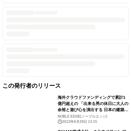
この発行者のリリース
海外クラウドファンディングで累計1
億円超えの 「出来る男の休日に大人の
余裕と遊び心を演出する 日本の建築美
を再現したコンクリート腕時計」の 先
NOBLE EDGE(ノーブルエッジ)
行予約販売を「Makuake」にて開始
2023年6月29日 13:15