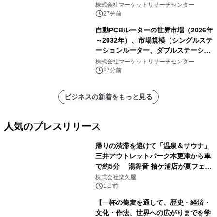
析レポートを発表
株式会社マーケットリサーチセンター
27分前
自動PCBルーターの世界市場（2026年
～2032年）、市場規模（シングルステ
ーションルーター、ダブルステーショ
ンルーター）・分析レポートを発表
株式会社マーケットリサーチセンター
27分前
ビジネスの新着をもっと見る
人気のプレスリリース
帰りの渋滞を避けて「温泉＆サウナ」
三井アウトレットパーク木更津から車
で約5分 湯舞音 袖ケ浦店が夏フェア
1
メニューを提供
株式会社楽久屋
1日前
【一杯の蕎麦を通して、歴史・経済・
文化・作法、世界への広がりまでを学