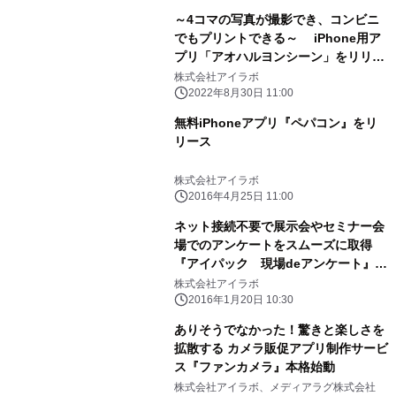
～4コマの写真が撮影でき、コンビニ
でもプリントできる～ iPhone用ア
プリ「アオハルヨンシーン」をリリー
ス
株式会社アイラボ
2022年8月30日 11:00
無料iPhoneアプリ『ペパコン』をリ
リース
株式会社アイラボ
2016年4月25日 11:00
ネット接続不要で展示会やセミナー会
場でのアンケートをスムーズに取得
『アイパック 現場deアンケート』1
月20日リリース
株式会社アイラボ
2016年1月20日 10:30
ありそうでなかった！驚きと楽しさを
拡散する カメラ販促アプリ制作サービ
ス『ファンカメラ』本格始動
株式会社アイラボ、メディアラグ株式会社