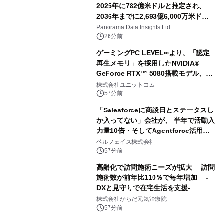
2025年に782億米ドルと推定され、
2036年までに2,693億6,000万米ドル
に達すると予測されており、予測期間
Panorama Data Insights Ltd.
（2026年～2036年）
26分前
ゲーミングPC LEVEL∞より、「認定
再生メモリ」を採用したNVIDIA®
GeForce RTX™ 5080搭載モデル、
NVIDIA® GeForce RTX™ 5070 Ti搭
株式会社ユニットコム
載モデルを販売開始
57分前
「Salesforceに商談日とステータスし
か入ってない」会社が、 半年で活動入
力量10倍・そしてAgentforce活用へ
── 敷島住宅×bellSalesAI事例公開
ベルフェイス株式会社
57分前
高齢化で訪問施術ニーズが拡大 訪問
施術数が前年比110％で毎年増加 -
DXと見守りで在宅生活を支援-
株式会社からだ元気治療院
57分前