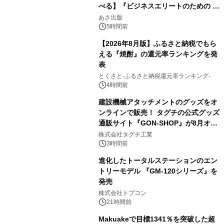
べる】『ビジネスエリートのための 教
2
養としての蕎麦』2026年8月25日
あさ出版
（火）発売
5時間前
【2026年8月版】ふるさと納税でもら
える『焼酎』の還元率ランキングを発
表
3
とくさと-ふるさと納税還元率ランキング-
4時間前
建設機械アタッチメントのグッズをオ
ンラインで販売！ タグチの公式グッズ
通販サイト『GON-SHOP』が8月オー
4
プン
株式会社タグチ工業
3時間前
進化したトータルステーションのエン
トリーモデル 『GM-120シリーズ』を
発売
5
株式会社トプコン
21時間前
Makuakeで目標1341％を突破した超