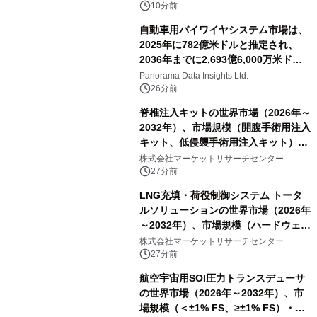
10分前
自動車用バイワイヤシステム市場は、
2025年に782億米ドルと推定され、
2036年までに2,693億6,000万米ドル
に達すると予測されており、予測期間
Panorama Data Insights Ltd.
（2026年～2036年）
26分前
脊椎注入キットの世界市場（2026年～
2032年）、市場規模（開腹手術用注入
キット、低侵襲手術用注入キット）・
分析レポートを発表
株式会社マーケットリサーチセンター
27分前
LNG充填・荷役制御システム トータ
ルソリューションの世界市場（2026年
～2032年）、市場規模（ハードウェ
ア、ソフトウェア、サービス）・分析
株式会社マーケットリサーチセンター
レポートを発表
27分前
航空宇宙用SOI圧力トランスデューサ
の世界市場（2026年～2032年）、市
場規模（＜±1% FS、≥±1% FS）・分