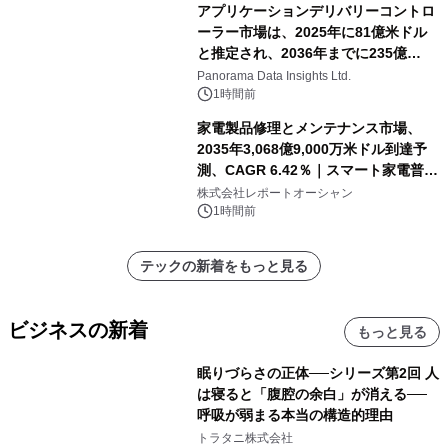
アプリケーションデリバリーコントロ
ーラー市場は、2025年に81億米ドル
と推定され、2036年までに235億
8,000万米ドルに達すると予測されて
Panorama Data Insights Ltd.
おり、予測期間（2026年～2036年）
1時間前
家電製品修理とメンテナンス市場、
2035年3,068億9,000万米ドル到達予
測、CAGR 6.42％｜スマート家電普
及・循環型経済・メンテナンス需要拡
株式会社レポートオーシャン
大が成長を加速
1時間前
テックの新着をもっと見る
ビジネスの新着
もっと見る
眠りづらさの正体──シリーズ第2回 人
は寝ると「腹腔の余白」が消える──
呼吸が弱まる本当の構造的理由
トラタニ株式会社