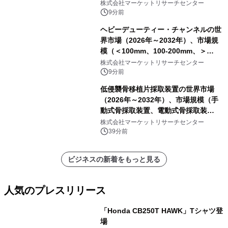
ムヒ素（GaAs）、炭化ケイ素
株式会社マーケットリサーチセンター
（SiC）、窒化ガリウム（GaN））・
9分前
分析レポートを発表
ヘビーデューティー・チャンネルの世
界市場（2026年～2032年）、市場規
模（＜100mm、100-200mm、＞
200mm）・分析レポートを発表
株式会社マーケットリサーチセンター
9分前
低侵襲骨移植片採取装置の世界市場
（2026年～2032年）、市場規模（手
動式骨採取装置、電動式骨採取装
置）・分析レポートを発表
株式会社マーケットリサーチセンター
39分前
ビジネスの新着をもっと見る
人気のプレスリリース
「Honda CB250T HAWK」Tシャツ登
場