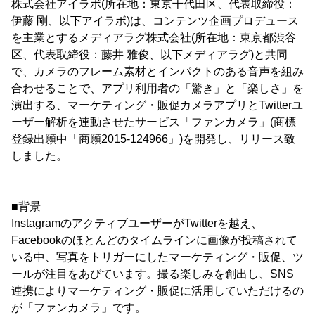
株式会社アイラボ(所在地：東京千代田区、代表取締役：
伊藤 剛、以下アイラボ)は、コンテンツ企画プロデュース
を主業とするメディアラグ株式会社(所在地：東京都渋谷
区、代表取締役：藤井 雅俊、以下メディアラグ)と共同
で、カメラのフレーム素材とインパクトのある音声を組み
合わせることで、アプリ利用者の「驚き」と「楽しさ」を
演出する、マーケティング・販促カメラアプリとTwitterユ
ーザー解析を連動させたサービス「ファンカメラ」(商標
登録出願中「商願2015-124966」)を開発し、リリース致
しました。
■背景
InstagramのアクティブユーザーがTwitterを越え、
Facebookのほとんどのタイムラインに画像が投稿されて
いる中、写真をトリガーにしたマーケティング・販促、ツ
ールが注目をあびています。撮る楽しみを創出し、SNS
連携によりマーケティング・販促に活用していただけるの
が「ファンカメラ」です。