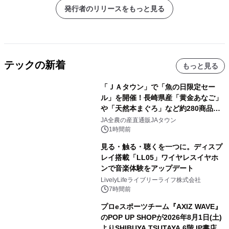
発行者のリリースをもっと見る
テックの新着
もっと見る
「ＪＡタウン」で「魚の日限定セー
ル」を開催！長崎県産「黄金あなご」
や「天然本まぐろ」など約280商品を
販売！～毎月１０日の定例企画～
JA全農の産直通販JAタウン
1時間前
見る・触る・聴くを一つに。ディスプ
レイ搭載「LL05」ワイヤレスイヤホ
ンで音楽体験をアップデート
LivelyLifeライブリーライフ株式会社
7時間前
プロeスポーツチーム『AXIZ WAVE』
のPOP UP SHOPが2026年8月1日(土)
よりSHIBUYA TSUTAYA 6階 IP書店で