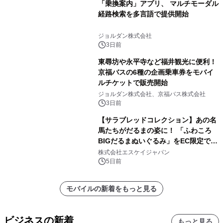
「乗換案内」アプリ、 マルチモーダル
経路検索を多言語で提供開始
ジョルダン株式会社
3日前
東尋坊や永平寺など福井観光に便利！
京福バスの6種の企画乗車券をモバイ
ルチケットで販売開始
ジョルダン株式会社、京福バス株式会社
3日前
【サラブレッドコレクション】あの名
馬たちがだるまの姿に！ 「ふわころ
BIGだるまぬいぐるみ」をEC限定で受
注販売開始
株式会社エスケイジャパン
5日前
モバイルの新着をもっと見る
ビジネスの新着
もっと見る