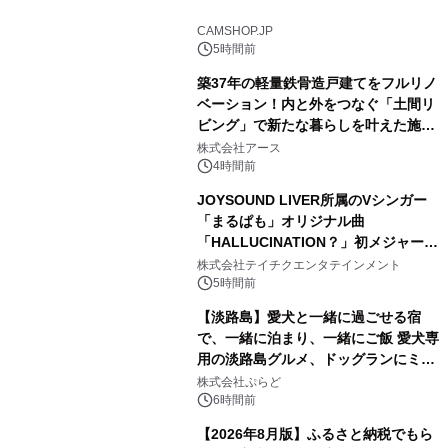
1
CAMSHOP.JP
5時間前
築37年の軽量鉄骨造戸建てをフルリノ
ベーション！内と外をつなぐ「土間リ
ビング」で新たな暮らしを叶えた施工
2
事例を株式会社アースが公開
株式会社アース
4時間前
JOYSOUND LIVER所属のVシンガー
「まるぱも」オリジナル曲
「HALLUCINATION？」初メジャー配
3
信リリース決定！
株式会社テイチクエンタテインメント
5時間前
【淡路島】愛犬と一緒に過ごせる宿
で、一緒に泊まり、一緒にご飯 愛犬専
用の淡路島グルメ、ドッグランにミニ
4
プール グランピングとトレーラーハウ
株式会社ぷらど
スの2施設で
6時間前
【2026年8月版】ふるさと納税でもら