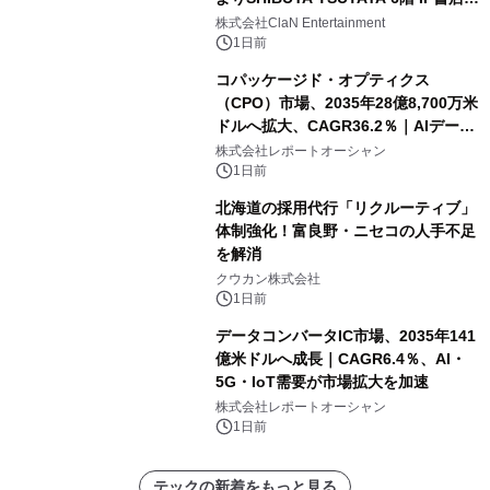
開催決定！！
株式会社ClaN Entertainment
1日前
コパッケージド・オプティクス
（CPO）市場、2035年28億8,700万米
ドルへ拡大、CAGR36.2％｜AIデータ
センター・高速光通信需要が成長を加
株式会社レポートオーシャン
速
1日前
北海道の採用代行「リクルーティブ」
体制強化！富良野・ニセコの人手不足
を解消
クウカン株式会社
1日前
データコンバータIC市場、2035年141
億米ドルへ成長｜CAGR6.4％、AI・
5G・IoT需要が市場拡大を加速
株式会社レポートオーシャン
1日前
テックの新着をもっと見る