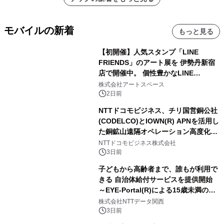
モバイルの新着
もっと見る
【初開催】人気スタンプ「LINE
FRIENDS」のアート展を 伊勢丹新宿
店で開催中。 個性豊かなLINE
FRIENDSの仲間たちが インテリアア
株式会社アートスペース
ートとして新たな魅力を発信。
2日前
NTTドコモビジネス、チリ国営銅公社
(CODELCO)とIOWN(R) APNを活用し
た銅鉱山遠隔オペレーション高度化に
向けた調査・実証を開始
NTTドコモビジネス株式会社
3日前
子どもから高齢者まで、誰もが利用で
きる 自治体給付サービスを提供開始
～EYE-Portal(R)による15歳未満の本
人認証と デジタルデバイド対策で実現
株式会社NTTデータ関西
～
3日前