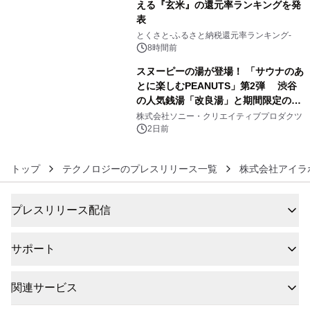
える『玄米』の還元率ランキングを発
表
5
とくさと-ふるさと納税還元率ランキング-
8時間前
スヌーピーの湯が登場！ 「サウナのあ
とに楽しむPEANUTS」第2弾 渋谷
の人気銭湯「改良湯」と期間限定のコ
6
ラボレーション サウナイキタイコラ
株式会社ソニー・クリエイティブプロダクツ
ボグッズも発売決定！
2日前
トップ
テクノロジーのプレスリリース一覧
株式会社アイラ
プレスリリース配信
サポート
関連サービス