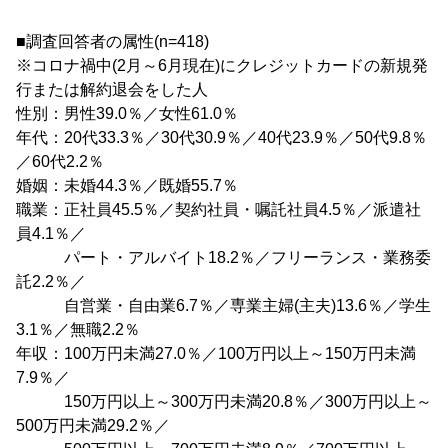
■調査回答者の属性(n=418)
※コロナ禍中(2月～6月現在)にクレジットカードの新規発
行または解約退会をした人
性別：男性39.0％／女性61.0％
年代：20代33.3％／30代30.9％／40代23.9％／50代9.8％
／60代2.2％
婚姻：未婚44.3％／既婚55.7％
職業：正社員45.5％／契約社員・嘱託社員4.5％／派遣社
員4.1％／
パート・アルバイト18.2％／フリーランス・業務委
託2.2％／
自営業・自由業6.7％／専業主婦(主夫)13.6％／学生
3.1％／無職2.2％
年収：100万円未満27.0％／100万円以上～150万円未満
7.9％／
150万円以上～300万円未満20.8％／300万円以上～
500万円未満29.2％／