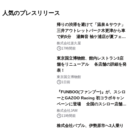
人気のプレスリリース
帰りの渋滞を避けて「温泉＆サウナ」
三井アウトレットパーク木更津から車
で約5分 湯舞音 袖ケ浦店が夏フェア
1
メニューを提供
株式会社楽久屋
17時間前
東京国立博物館、館内レストラン3店
舗をリニューアル 各店舗の詳細を発
表！
2
東京国立博物館
1日前
『FUNBOO(ファンブー)』が、スシロ
ーとGAZOO Racing 初コラボキャン
ペーンに登場 全国のスシロー店舗で
3
GR 4車種の FUNBOO(ミニカー)付き
株式会社JAM
メニューが展開されます
11時間前
株式会社バブル、伊勢原市へ3人乗り