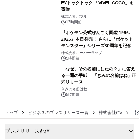
EVトゥクトゥク 「VIVEL COCO」を
寄贈
4
株式会社バブル
17時間前
『ポケモン公式ぜんこく図鑑 1996-
2026』本日発売！ さらに『ポケット
モンスター』シリーズ30周年を記念し
5
た画集『ポケットモンスター ビジュア
株式会社オーバーラップ
ルアートブック』の発売決定！ 2026
5時間前
年12月18日（金）、3冊同時発売！
「なぜ、その名前にしたの？」に答え
る一通の手紙 ―「きみの名前はね」正
式リリース
6
きみの名前はね
5時間前
トップ
ビジネスのプレスリリース一覧
株式会社GV
【
プレスリリース配信