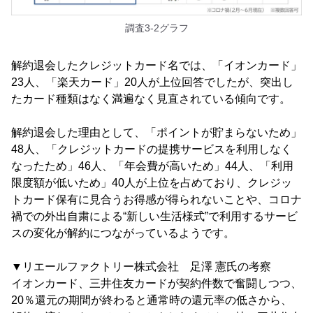
調査3-2グラフ
解約退会したクレジットカード名では、「イオンカード」
23人、「楽天カード」20人が上位回答でしたが、突出し
たカード種類はなく満遍なく見直されている傾向です。
解約退会した理由として、「ポイントが貯まらないため」
48人、「クレジットカードの提携サービスを利用しなく
なったため」46人、「年会費が高いため」44人、「利用
限度額が低いため」40人が上位を占めており、クレジッ
トカード保有に見合うお得感が得られないことや、コロナ
禍での外出自粛による“新しい生活様式”で利用するサービ
スの変化が解約につながっているようです。
▼リエールファクトリー株式会社 足澤 憲氏の考察
イオンカード、三井住友カードが契約件数で奮闘しつつ、
20％還元の期間が終わると通常時の還元率の低さから、