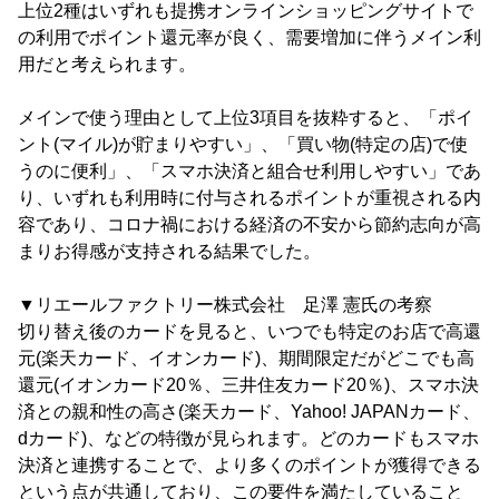
上位2種はいずれも提携オンラインショッピングサイトで
の利用でポイント還元率が良く、需要増加に伴うメイン利
用だと考えられます。
メインで使う理由として上位3項目を抜粋すると、「ポイ
ント(マイル)が貯まりやすい」、「買い物(特定の店)で使
うのに便利」、「スマホ決済と組合せ利用しやすい」であ
り、いずれも利用時に付与されるポイントが重視される内
容であり、コロナ禍における経済の不安から節約志向が高
まりお得感が支持される結果でした。
▼リエールファクトリー株式会社 足澤 憲氏の考察
切り替え後のカードを見ると、いつでも特定のお店で高還
元(楽天カード、イオンカード)、期間限定だがどこでも高
還元(イオンカード20％、三井住友カード20％)、スマホ決
済との親和性の高さ(楽天カード、Yahoo! JAPANカード、
dカード)、などの特徴が見られます。どのカードもスマホ
決済と連携することで、より多くのポイントが獲得できる
という点が共通しており、この要件を満たしていること