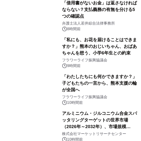
「借用書がないお金」は返さなければ
ならない？支払義務の有無を分ける5
つの確認点
弁護士法人若井綜合法律事務所
8時間前
「私にも、お花を届けることはできま
すか？」熊本のおじいちゃん、おばあ
ちゃんを想う、小学6年生との約束
フラワーライフ振興協議会
9時間前
「わたしたちにも何かできますか？」
子どもたちの一言から、熊本支援の輪
が全国へ
フラワーライフ振興協議会
10時間前
アルミニウム・ジルコニウム合金スパ
ッタリングターゲットの世界市場
（2026年～2032年）、市場規模
（0.995、0.999、その他）・分析レポ
株式会社マーケットリサーチセンター
ートを発表
10時間前